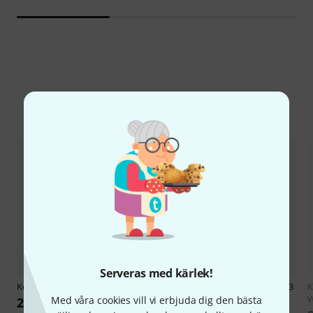
Jämför alternativ
Serveras med kärlek!
Köbl Edition
Etüdenspaß Horn 1
Köbl Edition
Etüdenspaß Horn 3
K
W
Med våra cookies vill vi erbjuda dig den bästa
231 kr
231 kr