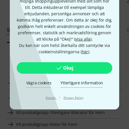
möjliga shoppingupplevelsen med allt som hör
till. Detta inkluderar till exempel lämpliga
erbjudanden, personliga annonser och att
komma ihåg preferenser. Om detta är okej för dig,
godkänn helt enkelt användningen av cookies för
Jämför
Jämför
preferenser, statistik och marknadsföring genom
att klicka på "Okej!" (
visa alla
).
Du kan när som helst återkalla ditt samtycke via
cookieinställningarna (
här
).
Smart Navigator
Okej
Vägra cookies
Ytterligare information
Köbl Edition Ytterligare litteratur för Horn en överblick
Ytterligare litteratur för Horn till priser från 200 kr -
·
Finstilt
Privacy Policy
300 kr annonser
till produktgrupp Ytterligare litteratur för Horn
till produktgrupp Noter för horn