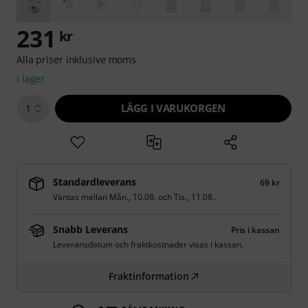
231
kr
Alla priser inklusive moms
i lager
LÄGG I VARUKORGEN
1
Standardleverans
69 kr
Väntas mellan
Mån., 10.08.
och
Tis., 11.08.
.
Snabb Leverans
Pris i kassan
Leveransdatum och fraktkostnader visas i kassan.
Fraktinformation