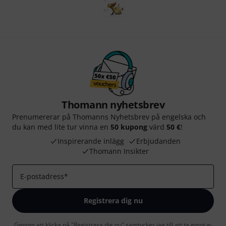
Thomann nyhetsbrev
Prenumererar på Thomanns Nyhetsbrev på engelska och
du kan med lite tur vinna en
50 kupong
värd
50 €
!
Inspirerande inlägg
Erbjudanden
Thomann Insikter
E-postadress
*
Registrera dig nu
Genom att klicka på "Registrera dig nu" samtycker jag till att ta emot e-