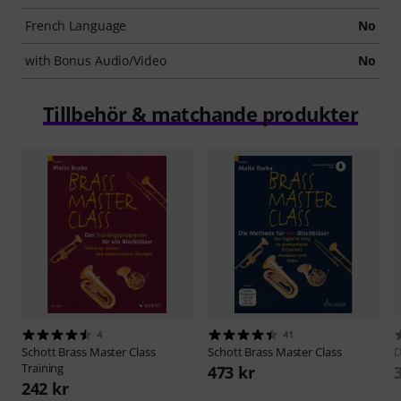
French Language
No
with Bonus Audio/Video
No
Tillbehör & matchande produkter
4
41
Schott
Brass Master Class
Schott
Brass Master Class
D
Training
473 kr
242 kr