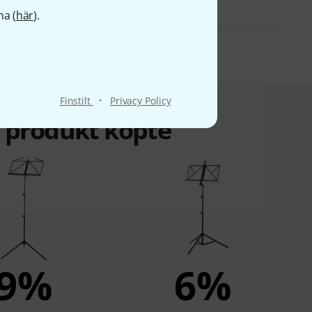
na (
här
).
·
Finstilt
Privacy Policy
a produkt köpte
9%
6%