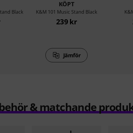
KÖPT
tand Black
K&M 101 Music Stand Black
K&M
r
239 kr
Jämför
llbehör & matchande produk