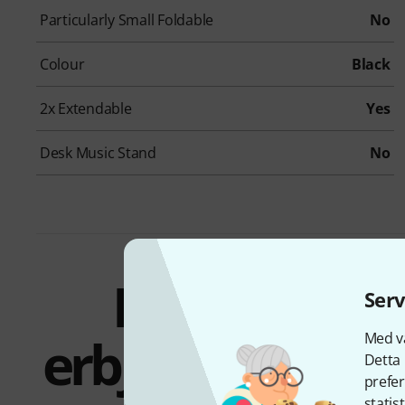
Particularly Small Foldable
No
Colour
Black
2x Extendable
Yes
Desk Music Stand
No
Paket och
Serv
erbjudanden
Med vå
Detta 
prefer
statis