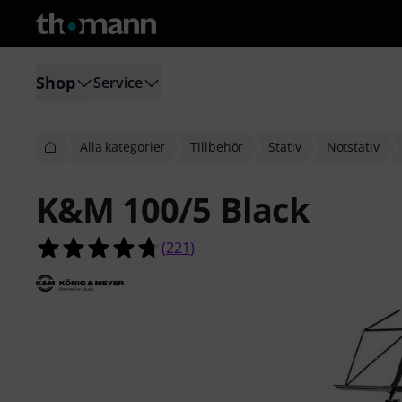
Shop
Service
Alla kategorier
Tillbehör
Stativ
Notstativ
K&M 100/5 Black
4.7 av 5 stjärnor från 221 kundbety
(
221
)