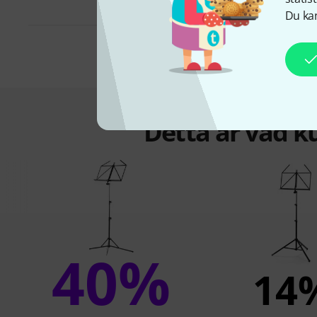
Du kan
Detta är vad k
40%
14