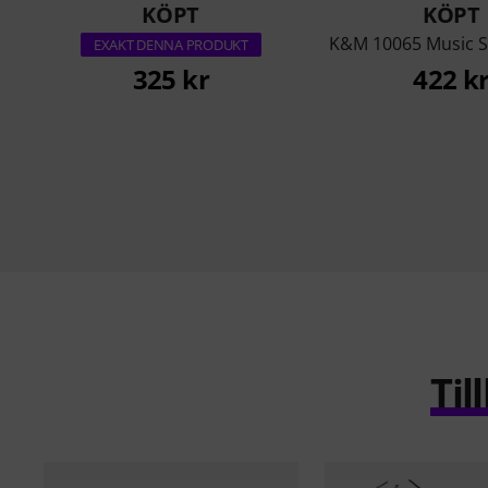
KÖPT
KÖPT
K&M 10065 Music S
EXAKT DENNA PRODUKT
325 kr
422 k
Ti