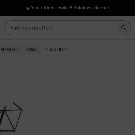
Reparationsservice
Betalningssäkerhet
Börj
Notstativ
K&M
100/5 Black
g