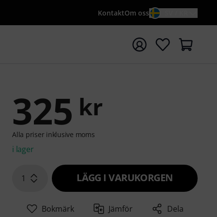
Kontakt
Om oss
SV / KR
a sökningen med söktermen {searchTerm}
325
kr
Alla priser inklusive moms
i lager
LÄGG I VARUKORGEN
1
Bokmärk
Jämför
Dela