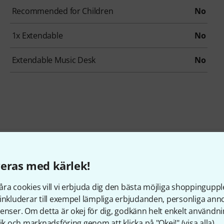
Recommended for Children
No
1x Extendable
No
Extendable Music Desk
No
eras med kärlek!
K&M 100/5 Black Set
ra cookies vill vi erbjuda dig den bästa möjliga shoppingupple
393 kr
inkluderar till exempel lämpliga erbjudanden, personliga an
enser. Om detta är okej för dig, godkänn helt enkelt användni
tik och marknadsföring genom att klicka på "Okej!" (
visa alla
).