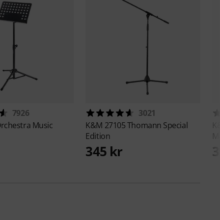
7926
3021
rchestra Music
K&M
27105 Thomann Special
K
Edition
Ma
345 kr
3