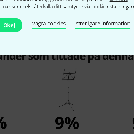
 när som helst återkalla ditt samtycke via cookieinställningar
Vägra cookies
Ytterligare information
Okej
under som tittade på denn
%
9%