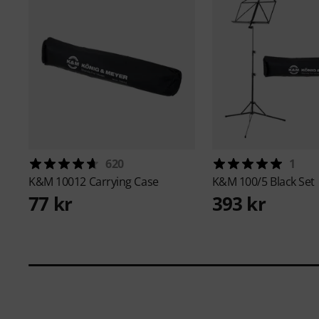
620
1
K&M
10012 Carrying Case
K&M
100/5 Black Set
77 kr
393 kr