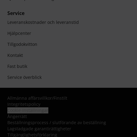
Service
Leveranskostnader och leveranstid
Hjälpcenter
Tillgodokvitton
Kontakt
Fast butik
Service överblick
Allmänna affärsvillkor
/
Finstilt
Integritetspolicy
Cookie-inställningar
Ångerrätt
Beställningsprocess / slutförande av beställning
Lagstadgade garantirättigheter
Tillgänglighetsförklaring