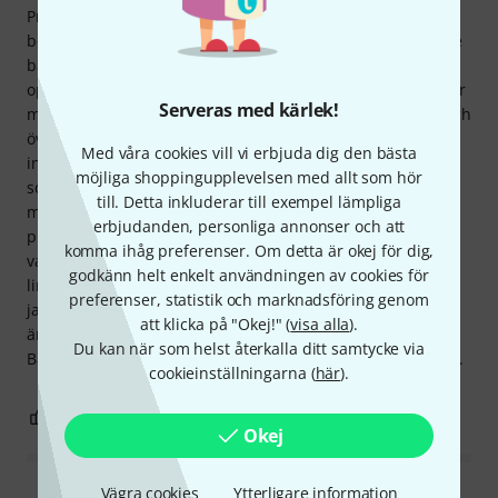
Problemet är kabellängden: de 27 cm som anges i
beskrivningen avser den längre kabeln, medan den kortare
bara är cirka 14 cm. Detta gör det omöjligt att nå den
optimala platsen (bakom de två vinklade inre stängerna) för
Serveras med kärlek!
mikrofonen från utsidan. Eftersom jag väntade för länge och
överskred 30-dagars returgarantin (mitt eget fel...),
Med våra cookies vill vi erbjuda dig den bästa
installerade jag mikrofonen ändå. Den är inte lika snygg
möjliga shoppingupplevelsen med allt som hör
som med en F-formad mandolin, på grund av längden
till. Detta inkluderar till exempel lämpliga
måste kabelhållaren placeras direkt i mitten bredvid
erbjudanden, personliga annonser och att
plektrumskyddet, inte på baksidan av mandolinen som det
komma ihåg preferenser. Om detta är okej för dig,
var tänkt (där den skulle synas mindre). Jag var tvungen att
godkänn helt enkelt användningen av cookies för
limma fast de två givaren på en mindre idealisk plats, men
preferenser, statistik och marknadsföring genom
jag är fortfarande mycket positivt överraskad av ljudet; det
att klicka på "Okej!" (
visa alla
).
är väldigt fint och inte grumligt som min tidigare Schertler
Du kan när som helst återkalla ditt samtycke via
Basik. Tyvärr kunde jag inte testa återkopplingsmotståndet.
cookieinställningarna (
här
).
1
0
ANMÄL RECENSION
Okej
Vägra cookies
Ytterligare information