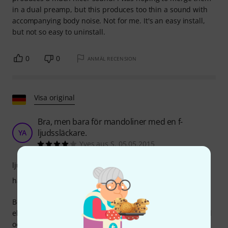
in a dual preamp, but this produces too thin a sound with
accompanying body noise. Not for me. It's an easy install,
but not so easy to uninstall.
0
0
ANMÄL RECENSION
Visa original
Bra, men bara för mandoliner med en f-
ljudssläckare.
YA
Yves aus S. 05.05.2015
ljud
hantverkskvalitet
Beskrivningen är tyvärr felaktig; den handlar inte om F-stil
eller A-stil, utan om de F-formade ljudhålen. Det finns F-stil
och A-stil (som min Ibanez) mandoliner med runda ljudhål.