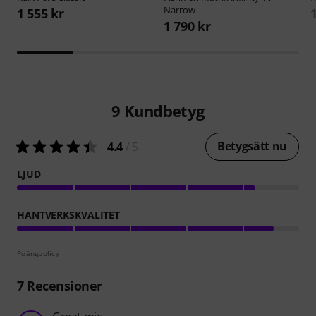
Narrow
1 555 kr
1 790 kr
9
Kundbetyg
Betygsätt nu
4.4
/ 5
LJUD
HANTVERKSKVALITET
Poängpolicy
7
Recensioner