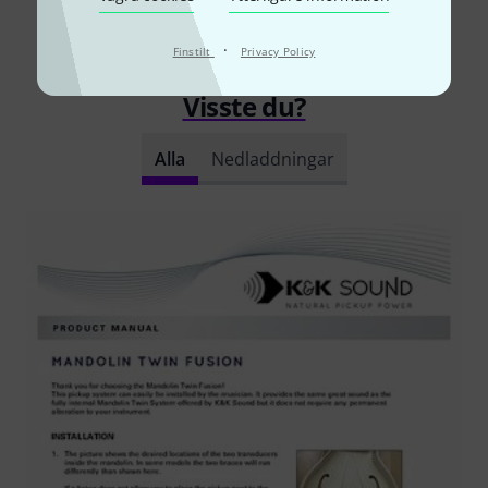
Läs alla recensioner
·
Finstilt
Privacy Policy
Visste du?
Alla
Nedladdningar