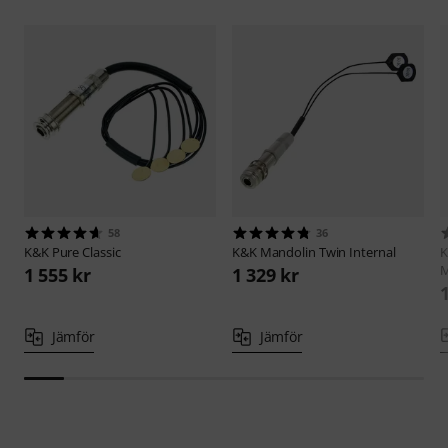
58
36
K&K
Pure Classic
K&K
Mandolin Twin Internal
M
1 555 kr
1 329 kr
Jämför
Jämför