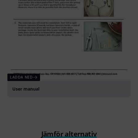
LADDA NED
User manual
Jämför alternativ