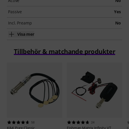
Active
No
Passive
Yes
Incl. Preamp
No
Visa mer
Tillbehör & matchande produkter
58
24
K&K
Pure Classic
Fishman
Matrix Infinity VT