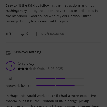
Easy to fit the K&K by following the instructions and not
rushing! Very happy that I dont have to cut or drill holes in
the mandolin. Good sound with my old Gordon Giltrap
preamp. Happy to recommend this pickup.
1
0
ANMÄL RECENSION
Visa översättning
Only okay
O
Onto 18.07.2025
ljud
hantverkskvalitet
Perhaps this would work better if I had a more expensive
mandolin; as it is, the Fishman built-in bridge pickup
produces a much nicer sound. I was hoping to merge them