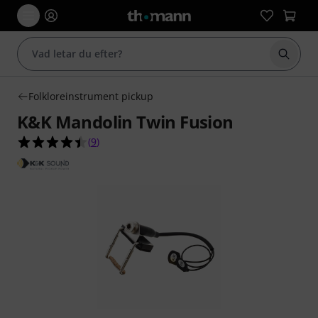
Börja 
Folkloreinstrument pickup
K&K Mandolin Twin Fusion
4.4 av 5 stjärnor från 9 kundbetyg
(
9
)