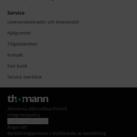
Service
Leveranskostnader och leveranstid
Hjälpcenter
Tillgodokvitton
Kontakt
Fast butik
Service överblick
Allmänna affärsvillkor
/
Finstilt
Integritetspolicy
Cookie-inställningar
Ångerrätt
Beställningsprocess / slutförande av beställning