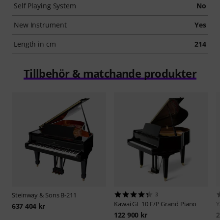
Self Playing System
No
New Instrument
Yes
Length in cm
214
Tillbehör & matchande produkter
Steinway & Sons
B-211
3
Kawai
GL 10 E/P Grand Piano
637 404 kr
122 900 kr
2