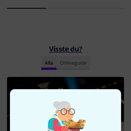
Visste du?
Alla
Onlineguide