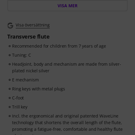
world of music with
60 interactive step-by-step
VISA MER
lessons
, over
400 songs with high-quality backing
music
, and more than
270 targeted exercises
.
Visa översättning
The interactive live feedback from tonestro listens to
you as you play, analyses each note played, and
Transverse flute
immediately gives you feedback on pitch and rhythm.
Take the opportunity now to develop your flute skills
Recommended for children from 7 years of age
flexibly, effectively and enjoyably - anytime, anywhere.
Tuning: C
No automatic renewal!
Headjoint, body and mechanism are made from silver-
plated nickel silver
E mechanism
Ring keys with metal plugs
C-foot
Trill key
Incl. the ergonomical and original patented WaveLine
technology that shortens the overall length of the flute,
promoting a fatigue-free, comfortable and healthy flute