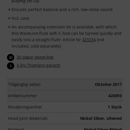
playing set-up.
Ensures perfect balance and a rich, low-noise sound
Incl. case
An accompanying extension kit is available, with which
this WaveLine flute with C-foot can be turned quickly and
easily into a straight flute: Article Nr
323234
(not
included, sold separately)
30 dagar öppet köp
30
3 års Thomann garanti
3
Tillgänglig sedan
Oktober 2017
Artikelnummer
423093
försäljningsenhet
1 Styck
Head Joint (Material)
Nickel Silver, silvered
Material
Nickel Silver Plated