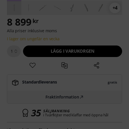
+4
8 899
kr
Alla priser inklusive moms
I lager om ungefär en vecka
LÄGG I VARUKORGEN
1
Standardleverans
gratis
Fraktinformation
35
SÄLJRANKING
i Tvärflöjter med klaffar med öppna hål