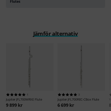
Flutes
Jämför alternativ
1
3
Jupiter
JFL700WRXE Flute
Jupiter
JFL700REC-CBox Flute
9 899 kr
6 699 kr