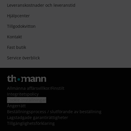
Leveranskostnader och leveranstid
Hjälpcenter
Tillgodokvitton
Kontakt
Fast butik
Service överblick
Allmänna affärsvillkor
/
Finstilt
Integritetspolicy
Cookie-inställningar
Ångerrätt
Beställningsprocess / slutförande av beställning
Lagstadgade garantirättigheter
Tillgänglighetsförklaring