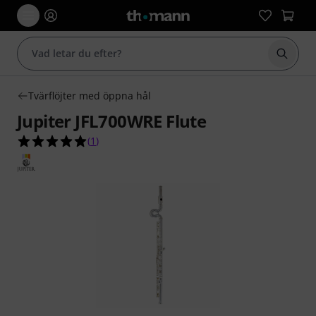
Börja 
Tvärflöjter med öppna hål
Jupiter JFL700WRE Flute
5.0 av 5 stjärnor från 1 kundbetyg
(
1
)