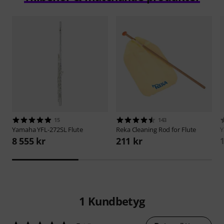
15
143
Yamaha
YFL-272SL Flute
Reka
Cleaning Rod for Flute
8 555 kr
211 kr
1
1
Kundbetyg