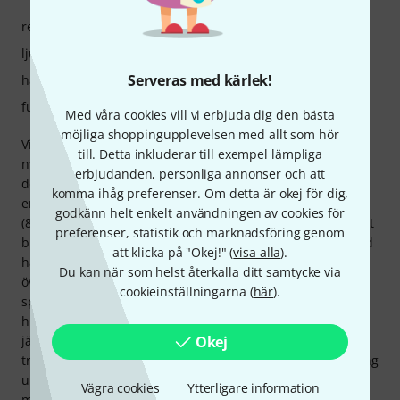
respons
ljud
Serveras med kärlek!
hantverkskvalitet
funktioner
Med våra cookies vill vi erbjuda dig den bästa
möjliga shoppingupplevelsen med allt som hör
Vi provade olika flöjter i Thomanns musikaffär som
till. Detta inkluderar till exempel lämpliga
nybörjarmodeller för barn och bestämde oss snabbt för
erbjudanden, personliga annonser och att
denna underbara. Flöjten är väldigt lätt och tack vare sin
komma ihåg preferenser. Om detta är okej för dig,
ergonomiska design enkel för barn att hantera. Min dotter
godkänn helt enkelt användningen av cookies för
(8 år) kunde spela den direkt, trots att hon bara hade spelat
preferenser, statistik och marknadsföring genom
blockflöjt förut! Jag har själv spelat flöjt i 30 år och har alltid
att klicka på "Okej!" (
visa alla
).
haft en Yamaha-flöjt, men jag blev mer än positivt
Du kan när som helst återkalla ditt samtycke via
överraskad över att uppleva en så högkvalitativ ton när jag
cookieinställningarna (
här
).
spelade på en flöjt utan en solid silverfärgad
huvudkoppling! Flöjten känns väldigt bekväm i handen och
Okej
jämfört med billigare modeller är den väldigt lätt, vilket jag
tror är särskilt viktigt för barn för att förhindra dålig hållning
under spelandet. En annan fördel med denna modell är
Vägra cookies
Ytterligare information
möjligheten att uppgradera instrumentet med en "vanlig"