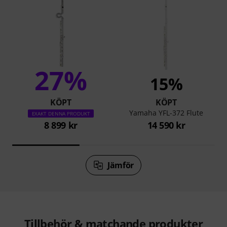
27%
15%
KÖPT
KÖPT
Yamaha YFL-372 Flute
EXAKT DENNA PRODUKT
8 899 kr
14 590 kr
Jämför
Tillbehör & matchande produkter