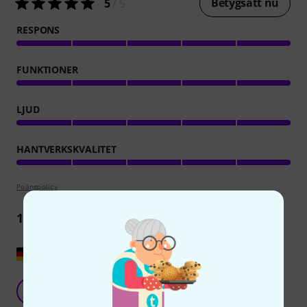
Betygsätt nu
5
/ 5
RESPONS
FUNKTIONER
LJUD
HANTVERKSKVALITET
Poängpolicy
1
Recension
Visa original
En utmärkt tvärflöjt för barn
F
familybraunbayern 20.07.2020