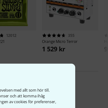
12012
355
221
Orange
Micro Terror
H
1 529 kr
9
velsen med allt som hör till.
nonser och att komma ihåg
ngen av cookies för preferenser,