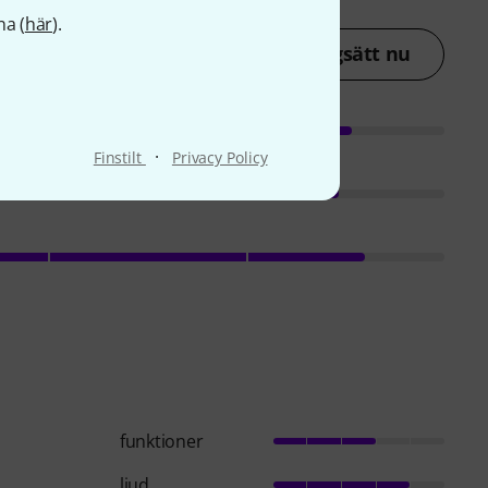
na (
här
).
Betygsätt nu
·
Finstilt
Privacy Policy
funktioner
ljud