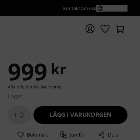
Kontakt
Om oss
SV / KR
a sökningen med söktermen {searchTerm}
999
kr
Alla priser inklusive moms
i lager
LÄGG I VARUKORGEN
1
Bokmärk
Jämför
Dela