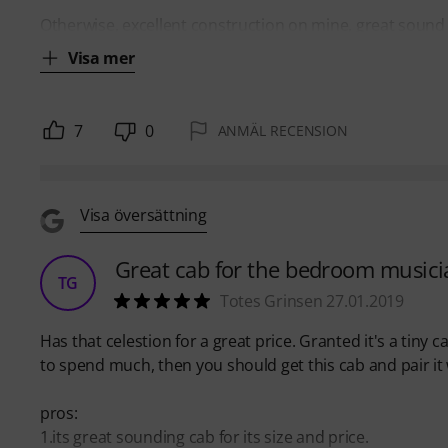
Otherwise, excellent construction on mine, great sound
Visa mer
7
0
ANMÄL RECENSION
Visa översättning
Great cab for the bedroom musici
TG
Totes Grinsen 27.01.2019
Has that celestion for a great price. Granted it's a tiny
to spend much, then you should get this cab and pair it
pros:
1.its great sounding cab for its size and price.