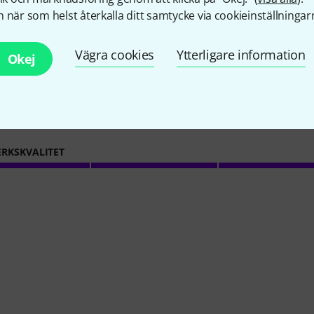
 när som helst återkalla ditt samtycke via cookieinställningar
4.5
/ 5
Vägra cookies
Ytterligare information
Okej
ONER
RKSKVALITET