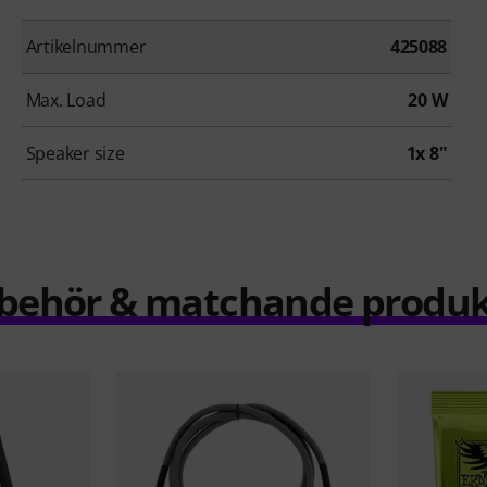
Artikelnummer
425088
Max. Load
20 W
Speaker size
1x 8"
llbehör & matchande produk