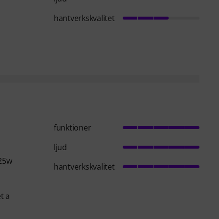
hantverkskvalitet
funktioner
ljud
 25w
hantverkskvalitet
t a