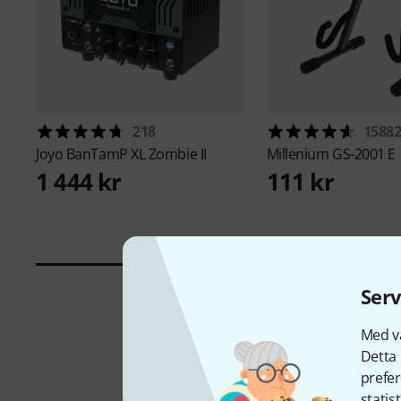
218
1588
Joyo
BanTamP XL Zombie II
Millenium
GS-2001 E
1 444 kr
111 kr
Serv
Med vå
Detta 
prefer
statis