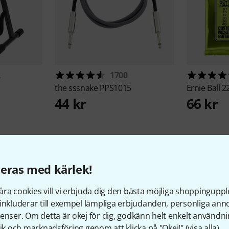
2
1700
the sssnake
PPS1015
Ernie Ball
2
44 kr
66 kr
eras med kärlek!
ra cookies vill vi erbjuda dig den bästa möjliga shoppingupple
inkluderar till exempel lämpliga erbjudanden, personliga an
60
Kundbetyg
enser. Om detta är okej för dig, godkänn helt enkelt användni
tik och marknadsföring genom att klicka på "Okej!" (
visa alla
).