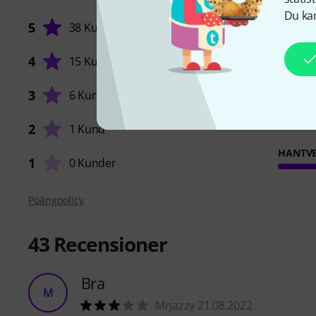
Du kan
5
38 Kunder
4
15 Kunder
FUNKTI
3
6 Kunder
LJUD
2
1 Kund
HANTVE
1
0 Kunder
Poängpolicy
43
Recensioner
Bra
M
Mrjazzy 21.08.2022