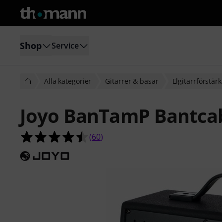
Shop
Service
Alla kategorier
Gitarrer & basar
Elgitarr­förstär
Joyo BanTamP Bantca
4.5 av 5 stjärnor från 60 kundbetyg
(
60
)