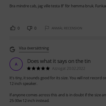
Bra mindre cab, jag ville testa 8” för hemma bruk. Funka
0
0
ANMÄL RECENSION
Visa översättning
Does what it says on the tin
A
Azzogat 20.02.2022
It's tiny, it sounds good for its size. You will not record
12 inch speaker.
If anyone comes across this and is in doubt if the size an
25-30w 12 inch instead.