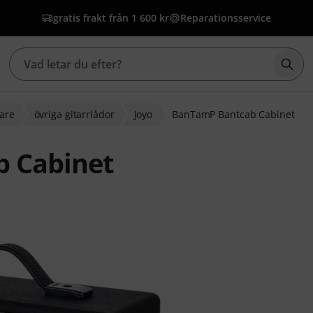
gratis frakt från 1 600 kr
Reparationsservice
Börj
kare
övriga gitarrlådor
Joyo
BanTamP Bantcab Cabinet
b Cabinet