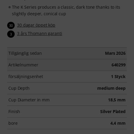
The K Series produces a classic, dark tone thanks to its
slightly deeper, conical cup
30 dagar öppet köp
30
3 års Thomann garanti
3
Tillgänglig sedan
Mars 2026
Artikelnummer
640299
försäljningsenhet
1 Styck
Cup Depth
medium deep
Cup Diameter in mm
18,5 mm
Finish
Silver Plated
bore
4,4 mm