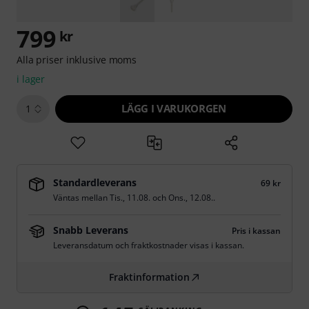
799
kr
Alla priser inklusive moms
i lager
LÄGG I VARUKORGEN
1
Standardleverans
69 kr
Väntas mellan
Tis., 11.08.
och
Ons., 12.08.
.
Snabb Leverans
Pris i kassan
Leveransdatum och fraktkostnader visas i kassan.
Fraktinformation