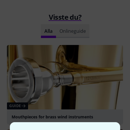
Visste du?
Alla
Onlineguide
GUIDE
Mouthpieces for brass wind instruments