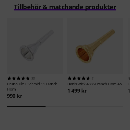
Tillbehör & matchande produkter
33
7
Bruno Tilz
E.Schmid 11 French
Denis Wick
4885 French Horn 4N
D
Horn
1 499 kr
990 kr