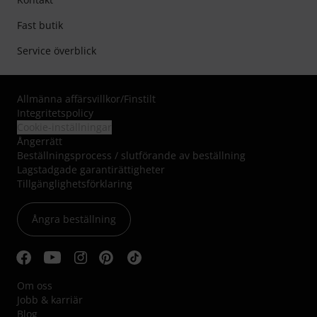
Fast butik
Service överblick
Allmänna affärsvillkor
/
Finstilt
Integritetspolicy
Cookie-inställningar
Ångerrätt
Beställningsprocess / slutförande av beställning
Lagstadgade garantirättigheter
Tillgänglighetsförklaring
Ångra beställning
Om oss
Jobb & karriär
Blog