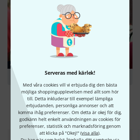
GUIDE
Serveras med kärlek!
French Horns
Med våra cookies vill vi erbjuda dig den bästa
möjliga shoppingupplevelsen med allt som hör
till. Detta inkluderar till exempel lämpliga
erbjudanden, personliga annonser och att
komma ihåg preferenser. Om detta är okej för dig,
Jämför alternativ
godkänn helt enkelt användningen av cookies för
preferenser, statistik och marknadsföring genom
att klicka på "Okej!" (
visa alla
).
Du kan när som helst återkalla ditt samtycke via