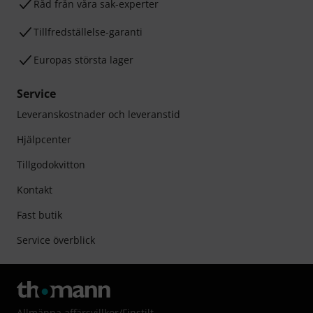
Råd från våra sak-experter
Tillfredställelse-garanti
Europas största lager
Service
Leveranskostnader och leveranstid
Hjälpcenter
Tillgodokvitton
Kontakt
Fast butik
Service överblick
Allmänna affärsvillkor
/
Finstilt