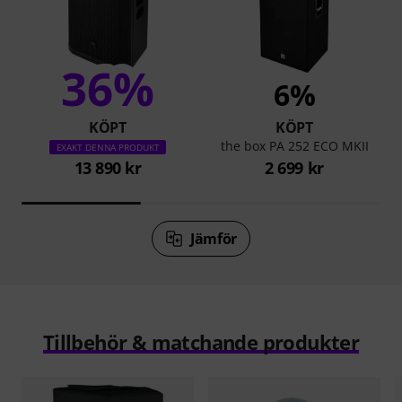
36%
6%
KÖPT
KÖPT
the box PA 252 ECO MKII
EXAKT DENNA PRODUKT
13 890 kr
2 699 kr
Jämför
Tillbehör & matchande produkter