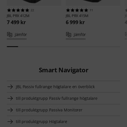
22
11
JBL
PRX 412M
JBL
PRX 415M
J
7 499 kr
6 999 kr
Jämför
Jämför
Smart Navigator
JBL Passiv fullrange högtalare en överblick
till produktgrupp Passiv fullrange högtalare
till produktgrupp Passiva Monitorer
till produktgrupp Högtalare