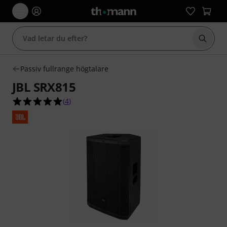
Börja 
Passiv fullrange högtalare
JBL SRX815
5.0 av 5 stjärnor från 4 kundbetyg
(
4
)