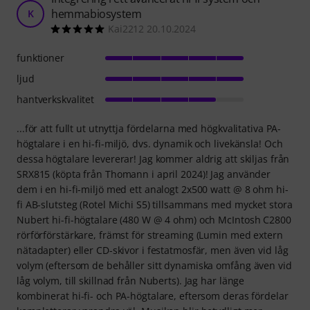
hemmabiosystem
K
Kai2212 20.10.2024
funktioner
ljud
hantverkskvalitet
...för att fullt ut utnyttja fördelarna med högkvalitativa PA-
högtalare i en hi-fi-miljö, dvs. dynamik och livekänsla! Och
dessa högtalare levererar! Jag kommer aldrig att skiljas från
SRX815 (köpta från Thomann i april 2024)! Jag använder
dem i en hi-fi-miljö med ett analogt 2x500 watt @ 8 ohm hi-
fi AB-slutsteg (Rotel Michi S5) tillsammans med mycket stora
Nubert hi-fi-högtalare (480 W @ 4 ohm) och McIntosh C2800
rörförförstärkare, främst för streaming (Lumin med extern
nätadapter) eller CD-skivor i festatmosfär, men även vid låg
volym (eftersom de behåller sitt dynamiska omfång även vid
låg volym, till skillnad från Nuberts). Jag har länge
kombinerat hi-fi- och PA-högtalare, eftersom deras fördelar