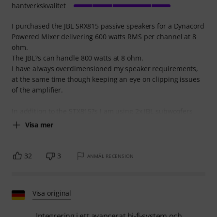
hantverkskvalitet
I purchased the JBL SRX815 passive speakers for a Dynacord
Powered Mixer delivering 600 watts RMS per channel at 8
ohm.
The JBL?s can handle 800 watts at 8 ohm.
I have always overdimensioned my speaker requirements,
at the same time though keeping an eye on clipping issues
of the amplifier.
In addition to the STX815?s I am using 2x JBL subwoofers
Visa mer
32
3
ANMÄL RECENSION
Visa original
Integrering i ett avancerat hi-fi-system och