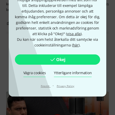
kommer att ersätta mina Nubert-högtalare. Förhoppningsvis
till. Detta inkluderar till exempel lämpliga
kommer ni att presenteras/tillkännages på mässan i Wien.
erbjudanden, personliga annonser och att
komma ihåg preferenser. Om detta är okej för dig,
godkänn helt enkelt användningen av cookies för
16
2
ANMÄL RECENSION
preferenser, statistik och marknadsföring genom
att klicka på "Okej!" (
visa alla
).
Du kan när som helst återkalla ditt samtycke via
Läs alla recensioner
cookieinställningarna (
här
).
Okej
Visste du?
Vägra cookies
Ytterligare information
Alla
videos
Onlineguide
Nedladdningar
·
Finstilt
Privacy Policy