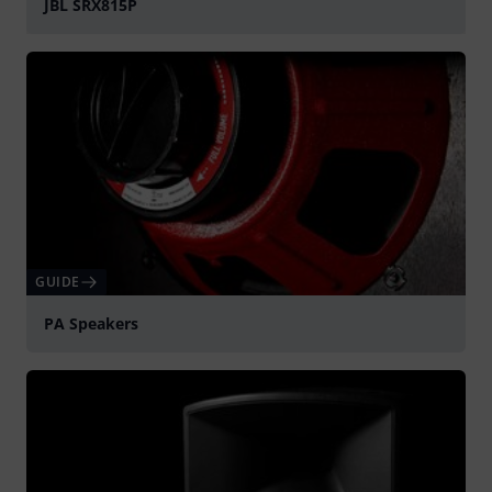
JBL SRX815P
Spela
GUIDE
PA Speakers