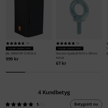
19
70
t
PASSAR GARANTERAT
PASSAR GARANTERAT
JBL
SRX815P-CVR DLX
the box
Eyebolt M10 x 30mm
Achat
999 kr
67 kr
4
Kundbetyg
Betygsätt nu
5
/ 5