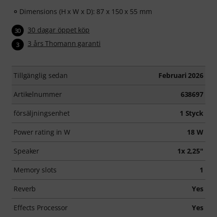
Dimensions (H x W x D): 87 x 150 x 55 mm
30 dagar öppet köp
30
3 års Thomann garanti
3
Tillgänglig sedan
Februari 2026
Artikelnummer
638697
försäljningsenhet
1 Styck
Power rating in W
18 W
Speaker
1x 2,25"
Memory slots
1
Reverb
Yes
Effects Processor
Yes