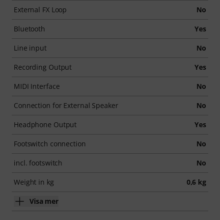
External FX Loop
No
Bluetooth
Yes
Line input
No
Recording Output
Yes
MIDI Interface
No
Connection for External Speaker
No
Headphone Output
Yes
Footswitch connection
No
incl. footswitch
No
Weight in kg
0,6 kg
Visa mer