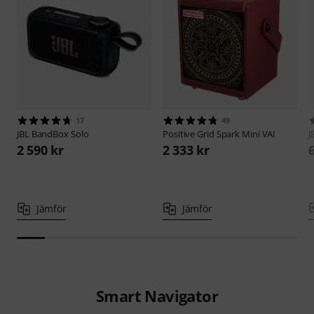
17
49
JBL
BandBox Solo
Positive Grid
Spark Mini VAI
J
2 590 kr
2 333 kr
Jämför
Jämför
Smart Navigator