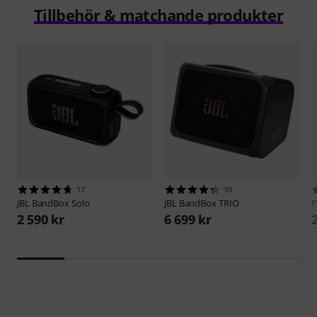
Tillbehör & matchande produkter
17
10
JBL
BandBox Solo
JBL
BandBox TRIO
P
2 590 kr
6 699 kr