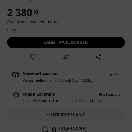
2 380
kr
Alla priser inklusive moms
i lager
LÄGG I VARUKORGEN
Standardleverans
gratis
Väntas mellan
Tis., 11.08.
och
Ons., 12.08.
.
Snabb Leverans
Pris i kassan
Leveransdatum och fraktkostnader visas i kassan.
Fraktinformation
9
SÄLJRANKING