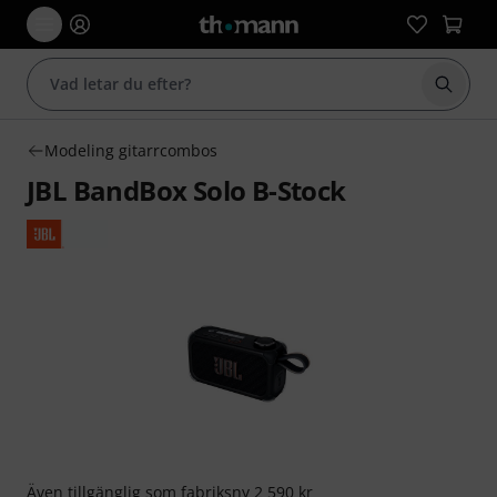
Börja 
Modeling gitarrcombos
JBL BandBox Solo B-Stock
Även tillgänglig som
fabriksny
2 590 kr