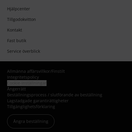
Hjälpcenter
Tillgodokvitton
Kontakt
Fast butik
Service överblick
Allmänna affärsvillkor
/
Finstilt
Integritetspolicy
Cookie-inställningar
Ångerrätt
Beställningsprocess / slutförande av beställning
Lagstadgade garantirättigheter
Tillgänglighetsförklaring
Ångra beställning