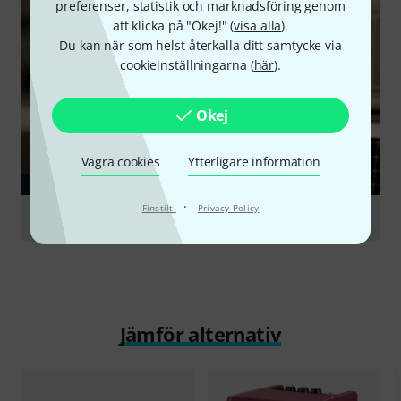
preferenser, statistik och marknadsföring genom
att klicka på "Okej!" (
visa alla
).
Du kan när som helst återkalla ditt samtycke via
cookieinställningarna (
här
).
Okej
Vägra cookies
Ytterligare information
GUIDE
·
Finstilt
Privacy Policy
Guitar Amps
Jämför alternativ