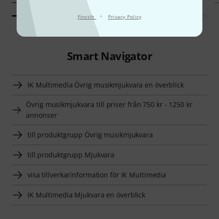
·
Finstilt
Privacy Policy
Smart Navigator
IK Multimedia Övrig musikmjukvara en överblick
Övrig musikmjukvara till priser från 750 kr - 1250 kr
annonser
till produktgrupp Övrig musikmjukvara
till produktgrupp Mjukvara
visa tillverkarinformation för IK Multimedia
IK Multimedia Mjukvara en överblick