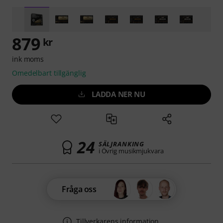
879
kr
ink moms
Omedelbart tillgänglig
LADDA NER NU
24
SÄLJRANKING
i Övrig musikmjukvara
Fråga oss
Tillverkarens information.