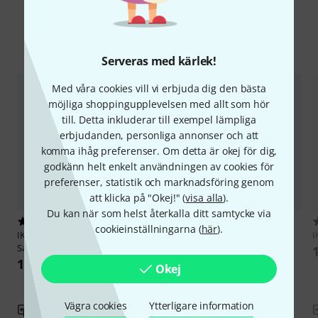
Jämför alternativ
Serveras med kärlek!
Med våra cookies vill vi erbjuda dig den bästa
möjliga shoppingupplevelsen med allt som hör
till. Detta inkluderar till exempel lämpliga
erbjudanden, personliga annonser och att
komma ihåg preferenser. Om detta är okej för dig,
godkänn helt enkelt användningen av cookies för
preferenser, statistik och marknadsföring genom
att klicka på "Okej!" (
visa alla
).
Du kan när som helst återkalla ditt samtycke via
1
1
cookieinställningarna (
här
).
IK Multimedia
TONEX Joe
IK Multimedia
TONEX ENGL
I
Satriani Amp Vault
Ampthology Vol. 1
1 285 kr
1 285 kr
Okej
Vägra cookies
Ytterligare information
Jämför
Jämför