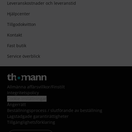
Leveranskostnader och leveranstid
Hjälpcenter
Tillgodokvitton
Kontakt
Fast butik
Service överblick
Allmänna affärsvillkor
/
Finstilt
Integritetspolicy
Cookie-inställningar
Ångerrätt
Beställningsprocess / slutförande av beställning
Lagstadgade garantirättigheter
Tillgänglighetsförklaring