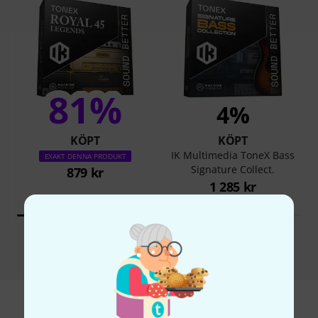
81%
4%
KÖPT
KÖPT
IK Multimedia ToneX Bass
EXAKT DENNA PRODUKT
Signature Collect.
879 kr
1 285 kr
Jämför