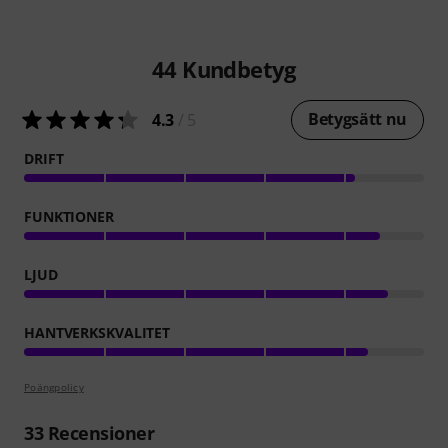
44
Kundbetyg
Betygsätt nu
4.3
/ 5
DRIFT
FUNKTIONER
LJUD
HANTVERKSKVALITET
Poängpolicy
33
Recensioner