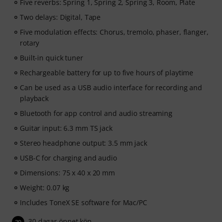
Five reverbs: Spring 1, Spring 2, Spring 3, Room, Plate
Two delays: Digital, Tape
Five modulation effects: Chorus, tremolo, phaser, flanger,
rotary
Built-in quick tuner
Rechargeable battery for up to five hours of playtime
Can be used as a USB audio interface for recording and
playback
Bluetooth for app control and audio streaming
Guitar input: 6.3 mm TS jack
Stereo headphone output: 3.5 mm jack
USB-C for charging and audio
Dimensions: 75 x 40 x 20 mm
Weight: 0.07 kg
Includes ToneX SE software for Mac/PC
30 dagar öppet köp