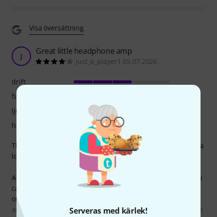
Visa översättning
Great little headphone amp
J
just_a_player1 05.07.2026
drift
funktioner
ljud
hantverkskvalitet
This little device is arguably on the expensive side but has a
lot of things to make up for it.
A) Access to tonex ecosystem. This is really a huge plus, you
can jump to tonex from your phone, search for any preset
or tone model and send it to your device wirelessly to play
around with. Also you can create your own presets while on
Serveras med kärlek!