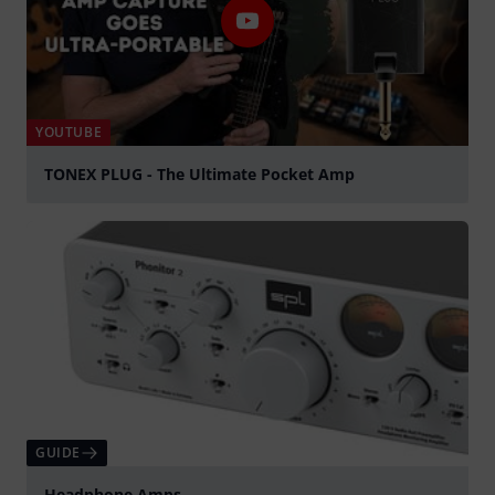
YOUTUBE
TONEX PLUG - The Ultimate Pocket Amp
Spela
GUIDE
Headphone Amps