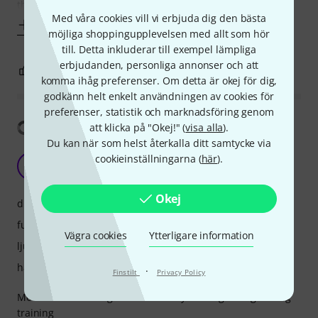
the tonex
Med våra cookies vill vi erbjuda dig den bästa
Visa mer
möjliga shoppingupplevelsen med allt som hör
till. Detta inkluderar till exempel lämpliga
erbjudanden, personliga annonser och att
0
0
ANMÄL RECENSION
komma ihåg preferenser. Om detta är okej för dig,
godkänn helt enkelt användningen av cookies för
preferenser, statistik och marknadsföring genom
Visa översättning
att klicka på "Okej!" (
visa alla
).
Du kan när som helst återkalla ditt samtycke via
Best thing to gift
cookieinställningarna (
här
).
N
NEED4SPEED 16.12.2025
Okej
drift
funktioner
Vägra cookies
Ytterligare information
ljud
hantverkskvalitet
·
Finstilt
Privacy Policy
Most beautiful thing is before always boring sitting during
training