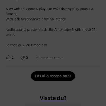
Now with this tone X plug can walk during play (music &
fitness)
With jack headphones have no latency
Audio quality pretty match like Amplitube 5 with my Ur22
usb A
So thanks Ik Multimedia !!!
2
0
ANMÄL RECENSION
Läs alla recensioner
Visste du?