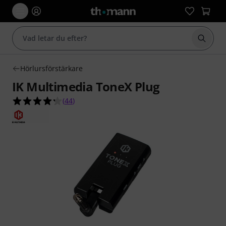
Börja 
Hörlursförstärkare
IK Multimedia ToneX Plug
4.3 av 5 stjärnor från 44 kundbetyg
(
44
)