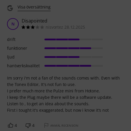
Visa översättning
Disapointed
N
nisvortez 28.12.2025
drift
funktioner
ljud
hantverkskvalitet
Im sorry i'm not a fan of the sounds comes with. Even with
the Tonex Editor, It's not fun to use.
I prefer much more the Pulze mini from Hotone.
I keep the Plug maybe there will be a software update.
Listen to , to get an idea about the sounds.
First i tought it's exaggerated, but now i know it's not
4
4
ANMÄL RECENSION