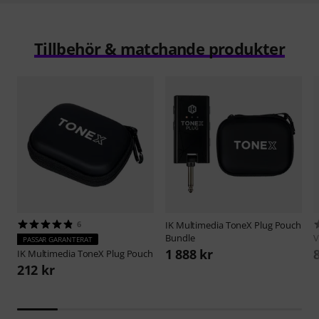
Tillbehör & matchande produkter
6
IK Multimedia
ToneX Plug Pouch
Bundle
V
PASSAR GARANTERAT
1 888 kr
IK Multimedia
ToneX Plug Pouch
212 kr