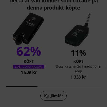
Detta är vad kunder som tittade på
denna produkt köpte
62%
11%
KÖPT
KÖPT
Boss Katana Go Headphone
EXAKT DENNA PRODUKT
Amp
1 839 kr
1 333 kr
Jämför