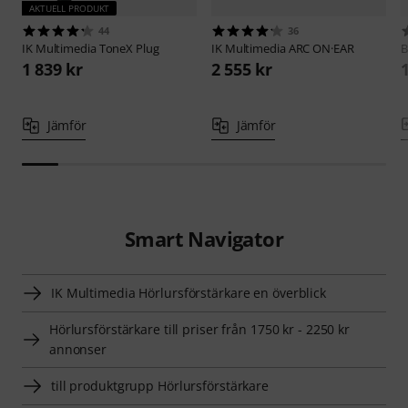
AKTUELL PRODUKT
44
36
IK Multimedia
ToneX Plug
IK Multimedia
ARC ON·EAR
B
1 839 kr
2 555 kr
Jämför
Jämför
Smart Navigator
IK Multimedia Hörlursförstärkare en överblick
Hörlursförstärkare till priser från 1750 kr - 2250 kr
annonser
till produktgrupp Hörlursförstärkare