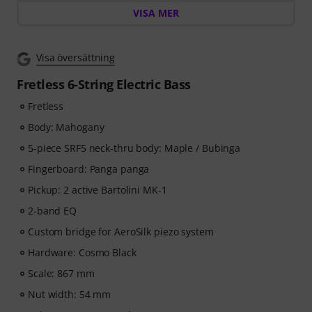
VISA MER
designed to strengthen your groove, timing, technique
and musical creativity. ArtMaster.com – your online
platform for bass education and modern musicianship.
Visa översättning
ArtMaster.com – learn directly from renowned bass
Fretless 6-String Electric Bass
educator Marek Bero, known for his holistic approach
Fretless
to bass playing, rhythmic mastery and practical
exercises that help every bassist grow — from
Body: Mahogany
beginners to advanced players. Explore structured
5-piece SRF5 neck-thru body: Maple / Bubinga
lessons, play-along tracks, technique workouts and
Fingerboard: Panga panga
musical concepts that will take your bass playing to the
next level.
Pickup: 2 active Bartolini MK-1
2-band EQ
After your order has been shipped, you will
Custom bridge for AeroSilk piezo system
automatically receive the activation code via email. The
subscription ends automatically after expiration.
Hardware: Cosmo Black
Scale: 867 mm
Nut width: 54 mm