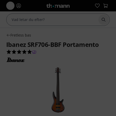
Börja 
Fretless bas
Ibanez SRF706-BBF Portamento
5.0 av 5 stjärnor från 2 kundbetyg
(
2
)