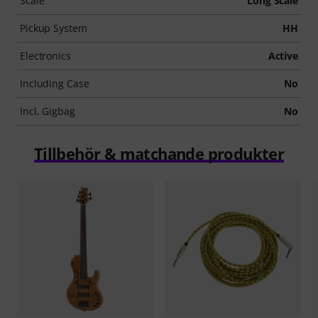
Scale
Long Scale
Pickup System
HH
Electronics
Active
Including Case
No
Incl. Gigbag
No
Tillbehör & matchande produkter