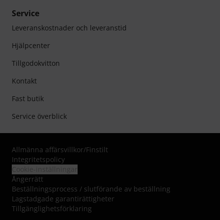
Service
Leveranskostnader och leveranstid
Hjälpcenter
Tillgodokvitton
Kontakt
Fast butik
Service överblick
Allmänna affärsvillkor
/
Finstilt
Integritetspolicy
Cookie-inställningar
Ångerrätt
Beställningsprocess / slutförande av beställning
Lagstadgade garantirättigheter
Tillgänglighetsförklaring