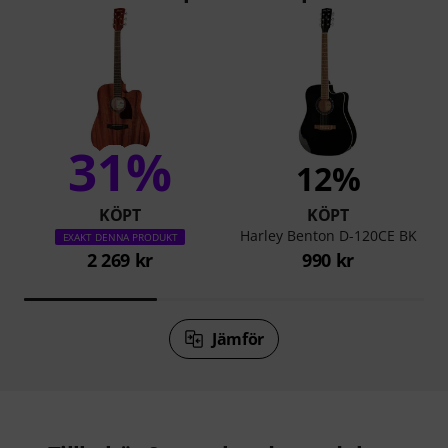
31%
12%
KÖPT
KÖPT
Harley Benton D-120CE BK
EXAKT DENNA PRODUKT
2 269 kr
990 kr
Jämför