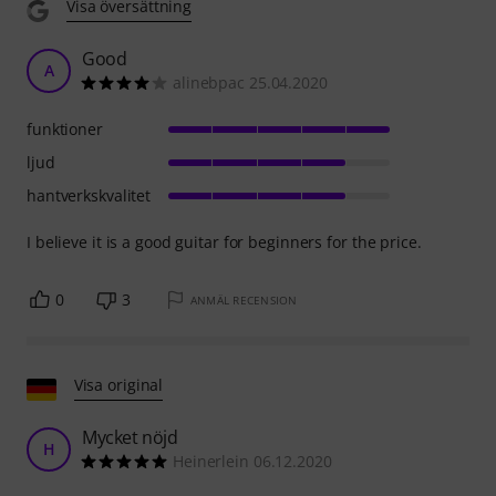
Visa översättning
Good
A
alinebpac 25.04.2020
funktioner
ljud
hantverkskvalitet
I believe it is a good guitar for beginners for the price.
0
3
ANMÄL RECENSION
Visa original
Mycket nöjd
H
Heinerlein 06.12.2020