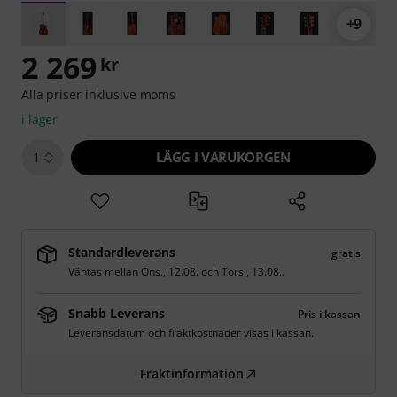
+9
2 269
kr
Alla priser inklusive moms
i lager
LÄGG I VARUKORGEN
1
Standardleverans
gratis
Väntas mellan
Ons., 12.08.
och
Tors., 13.08.
.
Snabb Leverans
Pris i kassan
Leveransdatum och fraktkostnader visas i kassan.
Fraktinformation