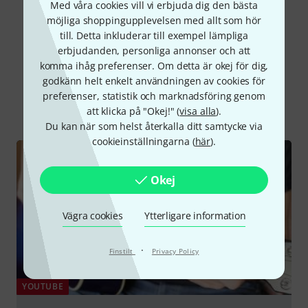
Med våra cookies vill vi erbjuda dig den bästa
Läs alla recensioner
möjliga shoppingupplevelsen med allt som hör
till. Detta inkluderar till exempel lämpliga
erbjudanden, personliga annonser och att
komma ihåg preferenser. Om detta är okej för dig,
Visste du?
godkänn helt enkelt användningen av cookies för
preferenser, statistik och marknadsföring genom
Alla
videos
Onlineguide
att klicka på "Okej!" (
visa alla
).
Du kan när som helst återkalla ditt samtycke via
cookieinställningarna (
här
).
Okej
Vägra cookies
Ytterligare information
·
Finstilt
Privacy Policy
YOUTUBE