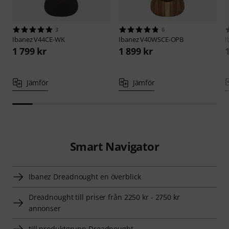
3
6
Ibanez
V44CE-WK
Ibanez
V40WSCE-OPB
I
1 799 kr
1 899 kr
Jämför
Jämför
Smart Navigator
Ibanez Dreadnought­­ en överblick
Dreadnought­­ till priser från 2250 kr - 2750 kr
annonser
till produktgrupp Dreadnought­­