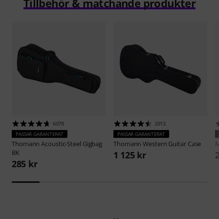
Tillbehör & matchande produkter
6078
2013
PASSAR GARANTERAT
PASSAR GARANTERAT
Thomann
Acoustic-Steel Gigbag
Thomann
Western Guitar Case
M
BK
1 125 kr
285 kr