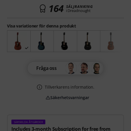
164
SÄLJRANKING
i Dreadnought­­
Visa variationer för denna produkt
Fråga oss
Tillverkarens information.
Säkerhetsvarningar
SÄRSKILDA ÅTGÄRDER
Includes 3-month Subscription for free from