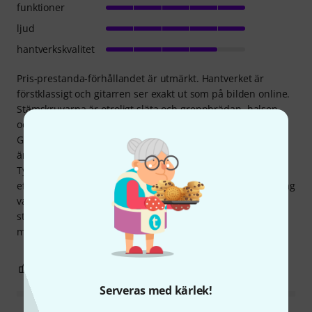
funktioner
ljud
hantverkskvalitet
Pris-prestanda-förhållandet är utmärkt. Hantverket är
förstklassigt och gitarren ser exakt ut som på bilden online.
Stämskruvarna är otroligt släta och greppbrädan, halsen
och strängarna är perfekt behandlade utan vassa kanter.
Gitarren levererades till och med färdigstämd. Mekaniken
är perfekt och det finns absolut inget surrande på banden.
Tyvärr var jag tvungen att ta bort strängarna omedelbart
eftersom det fanns en hel del träspån inuti kroppen som jag
var tvungen att dammsuga ut. Den inbyggda pickupen och
stämapparaten fungerar felfritt och ett 9V-batteri
medföljde. Jag rekommenderar den starkt.
5
0
ANMÄL RECENSION
Serveras med kärlek!