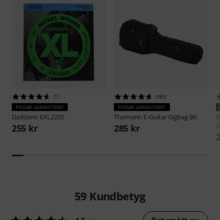
73
4969
PASSAR GARANTERAT
PASSAR GARANTERAT
Daddario
EXL220S
Thomann
E-Guitar Gigbag BK
I
S
255 kr
285 kr
59
Kundbetyg