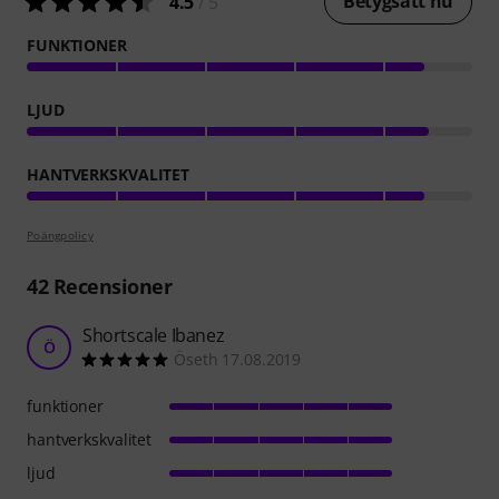
Betygsätt nu
4.5
/ 5
FUNKTIONER
LJUD
HANTVERKSKVALITET
Poängpolicy
42
Recensioner
Shortscale Ibanez
Ö
Öseth 17.08.2019
funktioner
hantverkskvalitet
ljud