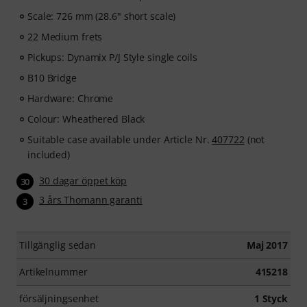
lessons, play-along tracks, technique workouts and
Scale: 726 mm (28.6" short scale)
musical concepts that will take your bass playing to the
next level.
22 Medium frets
Pickups: Dynamix P/J Style single coils
After your order has been shipped, you will
B10 Bridge
automatically receive the activation code via email. The
subscription ends automatically after expiration.
Hardware: Chrome
Colour: Wheathered Black
Suitable case available under Article Nr.
407722
(not
included)
30 dagar öppet köp
30
3 års Thomann garanti
3
Tillgänglig sedan
Maj 2017
Artikelnummer
415218
försäljningsenhet
1 Styck