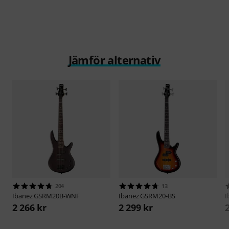
Jämför alternativ
204
13
Ibanez
GSRM20B-WNF
Ibanez
GSRM20-BS
I
2 266 kr
2 299 kr