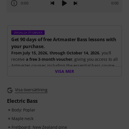
0:00
0:00
SÄRSKILDA ÅTGÄRDER
Get 90 days of free Artmaster Bass lessons with
your purchase.
From July 15, 2026, through October 14, 2026
, you’ll
receive
a free 3-month voucher
, giving you access to all
Artmaster courses including the essential bass course
VISA MER
designed to strengthen your groove, timing, technique
and musical creativity. ArtMaster.com – your online
platform for bass education and modern musicianship.
Visa översättning
ArtMaster.com – learn directly from renowned bass
Electric Bass
educator Marek Bero, known for his holistic approach
Body: Poplar
to bass playing, rhythmic mastery and practical
exercises that help every bassist grow — from
Maple neck
beginners to advanced players. Explore structured
Fretboard: New Zealand pine