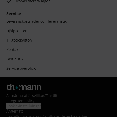
Europas största lager
Service
Leveranskostnader och leveranstid
Hjälpcenter
Tillgodokvitton
Kontakt
Fast butik
Service överblick
Allmänna affärsvillkor
/
Finstilt
Integritetspolicy
Cookie-inställningar
Ångerrätt
Beställningsprocess / slutförande av beställning