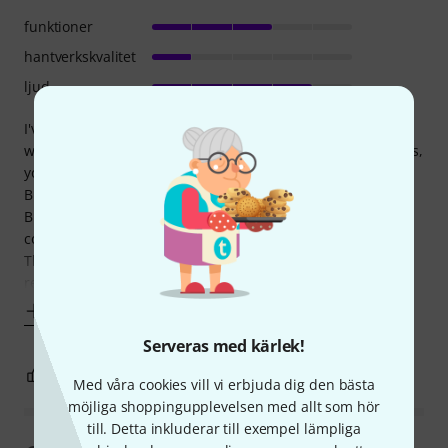
funktioner
hantverkskvalitet
ljud
I've waited long to find this special finish available: the
weathered black as displayed on these pictures is gorgeous,
you can notice the details of the wood in the glossy body
BUT !
But when I opened the box, I found a matte almost
completely plain bass guitar.
The sound is good, even though I did'nt manage to
reproduce the growly sound which is promissed
Visa mer
Serveras med kärlek!
4
4
ANMÄL RECENSION
Med våra cookies vill vi erbjuda dig den bästa
möjliga shoppingupplevelsen med allt som hör
till. Detta inkluderar till exempel lämpliga