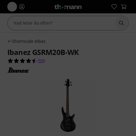
Börja 
Shortscale elbas
Ibanez GSRM20B-WK
4.5 av 5 stjärnor från 59 kundbetyg
(
59
)