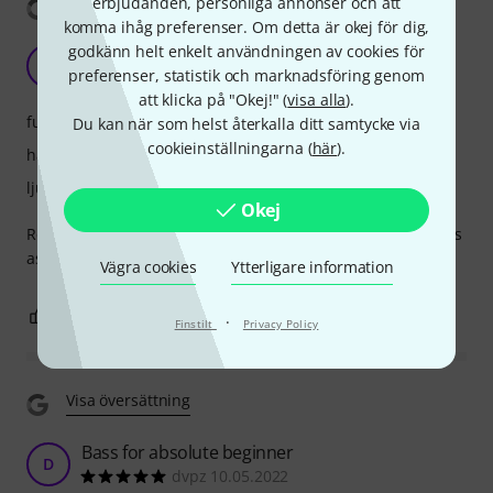
erbjudanden, personliga annonser och att
Visa översättning
komma ihåg preferenser. Om detta är okej för dig,
godkänn helt enkelt användningen av cookies för
G
Guet 30.05.2021
preferenser, statistik och marknadsföring genom
att klicka på "Okej!" (
visa alla
).
funktioner
Du kan när som helst återkalla ditt samtycke via
cookieinställningarna (
här
).
hantverkskvalitet
ljud
Okej
Really nice quality for a mikro bass. Sounds nice and details
as a normal size Ibanez.
Vägra cookies
Ytterligare information
0
0
ANMÄL RECENSION
·
Finstilt
Privacy Policy
Visa översättning
Bass for absolute beginner
D
dvpz 10.05.2022