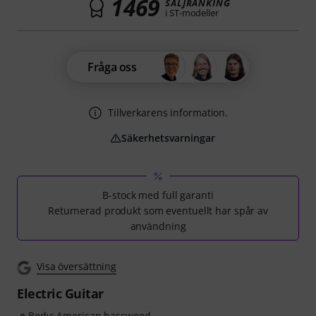
1469
SÄLJRANKING
i ST-modeller
Fråga oss
Tillverkarens information.
Säkerhetsvarningar
B-stock med full garanti
Returnerad produkt som eventuellt har spår av
användning
Visa översättning
Electric Guitar
Body: American basswood