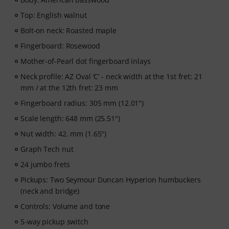
Top: English walnut
Bolt-on neck: Roasted maple
Fingerboard: Rosewood
Mother-of-Pearl dot fingerboard inlays
Neck profile: AZ Oval ‘C’ - neck width at the 1st fret: 21
mm / at the 12th fret: 23 mm
Fingerboard radius: 305 mm (12.01")
Scale length: 648 mm (25.51")
Nut width: 42. mm (1.65")
Graph Tech nut
24 jumbo frets
Pickups: Two Seymour Duncan Hyperion humbuckers
(neck and bridge)
Controls: Volume and tone
5-way pickup switch