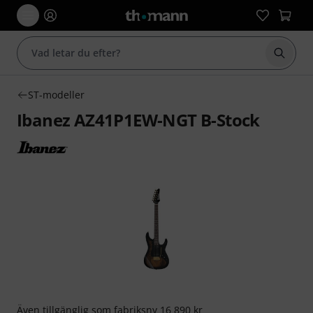
Börja 
ST-modeller
Ibanez AZ41P1EW-NGT B-Stock
Även tillgänglig som
fabriksny
16 890 kr