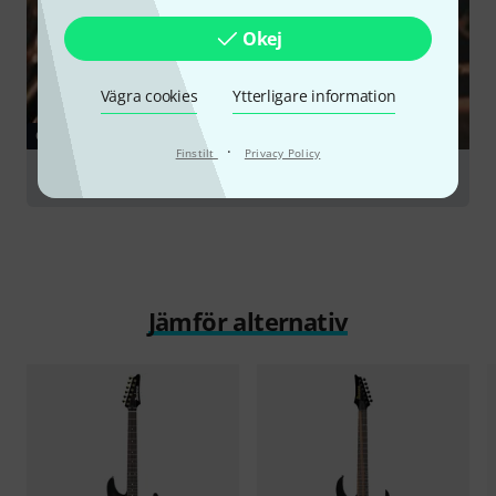
Okej
Vägra cookies
Ytterligare information
GUIDE
·
Finstilt
Privacy Policy
Guitar Setups
Jämför alternativ