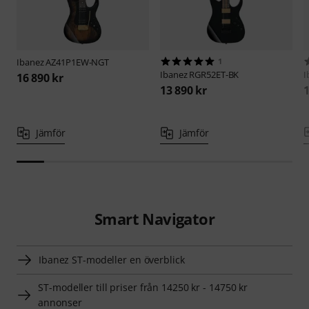
Ibanez
AZ41P1EW-NGT
1
Ibanez
RGR52ET-BK
I
16 890 kr
13 890 kr
1
Jämför
Jämför
Smart Navigator
Ibanez ST-modeller en överblick
ST-modeller till priser från 14250 kr - 14750 kr
annonser