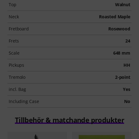
Top
Walnut
Neck
Roasted Maple
Fretboard
Rosewood
Frets
24
Scale
648 mm
Pickups
HH
Tremolo
2-point
incl. Bag
Yes
Including Case
No
Tillbehör & matchande produkter