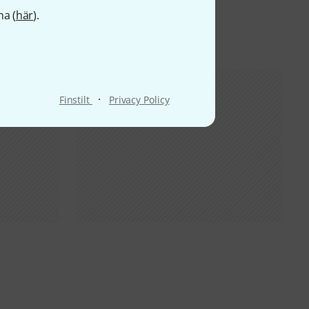
na (
här
).
·
Finstilt
Privacy Policy