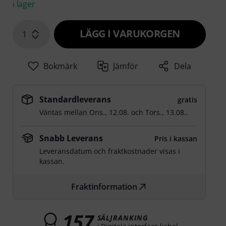
i lager
LÄGG I VARUKORGEN
1
Bokmärk
Jämför
Dela
Standardleverans
gratis
Väntas mellan
Ons., 12.08.
och
Tors., 13.08.
.
Snabb Leverans
Pris i kassan
Leveransdatum och fraktkostnader visas i
kassan.
Fraktinformation
157
SÄLJRANKING