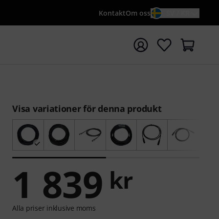
Kontakt
Om oss
SV / KR
a sökningen med söktermen {searchTerm}
Visa variationer för denna produkt
1 839
kr
Alla priser inklusive moms