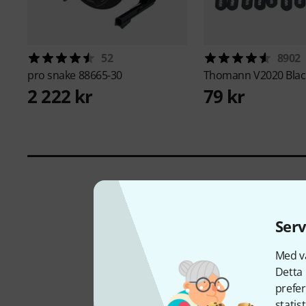
52
8902
pro snake
88665-30
Thomann
V2020 Blac
2 222 kr
79 kr
Serv
Med vå
Detta 
prefer
statis