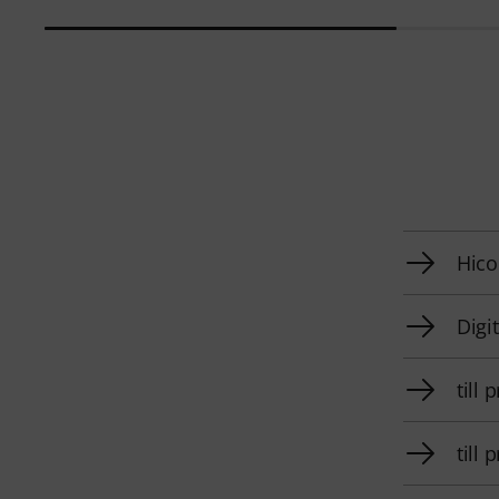
Hico
Digi
till
till