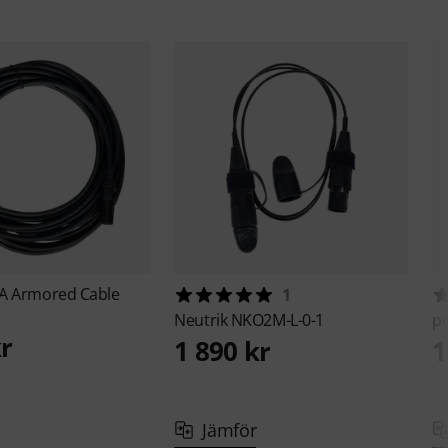
A Armored Cable
1
Neutrik
NKO2M-L-0-1
p
kr
1 890 kr
1
Jämför