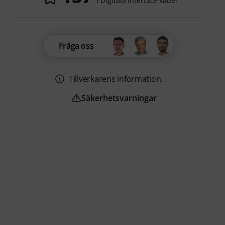
i Digitala interface kabel
Fråga oss
Tillverkarens information.
Säkerhetsvarningar