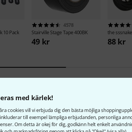
4578
k 10 Pack
Stairville
Stage Tape 400BK
the sssnak
49 kr
88 kr
eras med kärlek!
ra cookies vill vi erbjuda dig den bästa möjliga shoppingupple
inkluderar till exempel lämpliga erbjudanden, personliga an
Visste du?
enser. Om detta är okej för dig, godkänn helt enkelt användni
tik och marknadsföring genom att klicka på "Okej!" (
visa alla
).