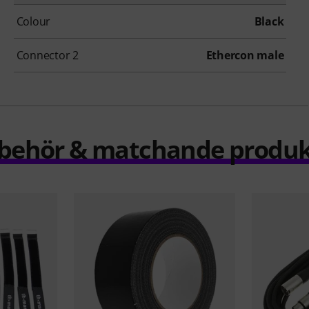
Colour
Black
Connector 2
Ethercon male
llbehör & matchande produk