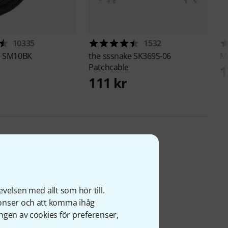
10335
1532
e
SM10BK
the sssnake
SK369S-06
M
Patchcable
1
111 kr
velsen med allt som hör till.
nonser och att komma ihåg
ngen av cookies för preferenser,