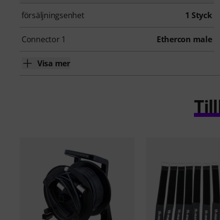
försäljningsenhet
1 Styck
Connector 1
Ethercon male
Visa mer
Ti