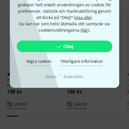
Jämför alternativ
godkänn helt enkelt användningen av cookies för
preferenser, statistik och marknadsföring genom
att klicka på "Okej!" (
visa alla
).
Du kan när som helst återkalla ditt samtycke via
cookieinställningarna (
här
).
Okej
Vägra cookies
Ytterligare information
1
1
·
Finstilt
Privacy Policy
Henle Verlag
Dvorák Sonatine
Henle Verlag
Elgar Chanson De
H
Violine op.100
Nuit/De Matin
V
198 kr
180 kr
Jämför
Jämför