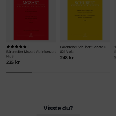
1
Bärenreiter
Schubert Sonate D
Bärenreiter
Mozart Violinkonzert
821 Viola
t
Nr. 3
248 kr
235 kr
Visste du?