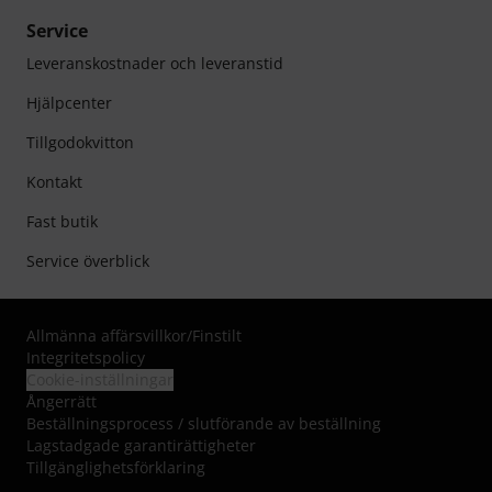
Service
Leveranskostnader och leveranstid
Hjälpcenter
Tillgodokvitton
Kontakt
Fast butik
Service överblick
Allmänna affärsvillkor
/
Finstilt
Integritetspolicy
Cookie-inställningar
Ångerrätt
Beställningsprocess / slutförande av beställning
Lagstadgade garantirättigheter
Tillgänglighetsförklaring