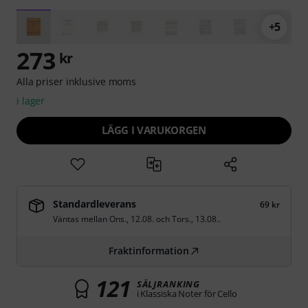
+5
273
kr
Alla priser inklusive moms
i lager
LÄGG I VARUKORGEN
Standardleverans
69 kr
Väntas mellan
Ons., 12.08.
och
Tors., 13.08.
.
Fraktinformation
121
SÄLJRANKING
i Klassiska Noter för Cello