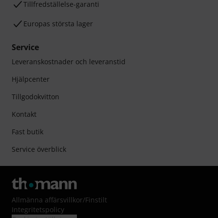
Tillfredställelse-garanti
Europas största lager
Service
Leveranskostnader och leveranstid
Hjälpcenter
Tillgodokvitton
Kontakt
Fast butik
Service överblick
Allmänna affärsvillkor
/
Finstilt
Integritetspolicy