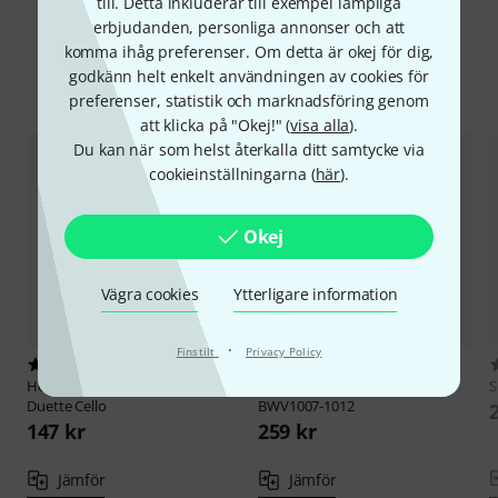
till. Detta inkluderar till exempel lämpliga
erbjudanden, personliga annonser och att
komma ihåg preferenser. Om detta är okej för dig,
godkänn helt enkelt användningen av cookies för
Jämför alternativ
preferenser, statistik och marknadsföring genom
att klicka på "Okej!" (
visa alla
).
Du kan när som helst återkalla ditt samtycke via
cookieinställningarna (
här
).
Okej
Vägra cookies
Ytterligare information
·
Finstilt
Privacy Policy
1
15
Heinrichshofen Verlag
Bach
Bärenreiter
Bach Sechs Suiten
S
Duette Cello
BWV1007-1012
147 kr
259 kr
Jämför
Jämför