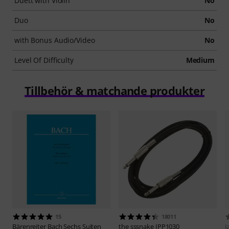
Duett with Violin
No
Duo
No
with Bonus Audio/Video
No
Level Of Difficulty
Medium
Tillbehör & matchande produkter
15
18011
Bärenreiter
Bach Sechs Suiten
the sssnake
IPP1030
J