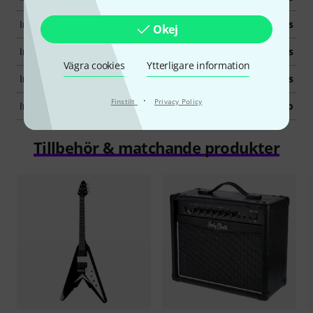
Incl. Picks
Yes
Okej
Incl. Tuner
Yes
Vägra cookies
Ytterligare information
Incl. Strap
Yes
·
Finstilt
Privacy Policy
Incl. Educational Book
No
Tillbehör & matchande produkter