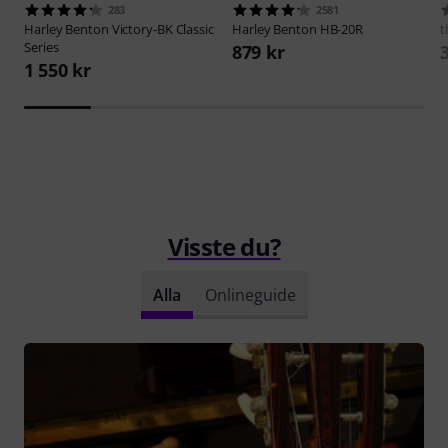
283
2581
Harley Benton
Victory-BK Classic
Harley Benton
HB-20R
t
Series
879 kr
1 550 kr
Visste du?
Alla
Onlineguide