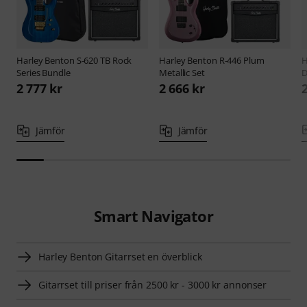
Harley Benton
S-620 TB Rock
Harley Benton
R-446 Plum
H
Series Bundle
Metallic Set
D
2 777 kr
2 666 kr
Jämför
Jämför
Smart Navigator
Harley Benton Gitarrset en överblick
Gitarrset till priser från 2500 kr - 3000 kr annonser