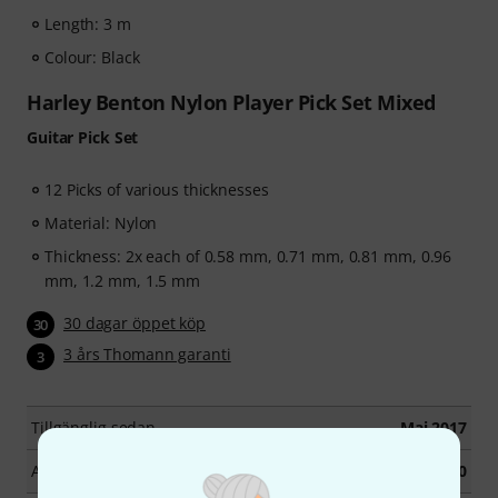
Length: 3 m
Colour: Black
Harley Benton Nylon Player Pick Set Mixed
Guitar Pick Set
12 Picks of various thicknesses
Material: Nylon
Thickness: 2x each of 0.58 mm, 0.71 mm, 0.81 mm, 0.96
mm, 1.2 mm, 1.5 mm
30 dagar öppet köp
30
3 års Thomann garanti
3
Tillgänglig sedan
Maj 2017
Artikelnummer
415100