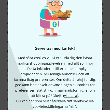
försäljningsenhet
1 Styck
Design
V-Style
Colour
Black
Pickup System
HH
Power in Watts
20 W
Serveras med kärlek!
Speaker
1x 8"
Med våra cookies vill vi erbjuda dig den bästa
Channels
2
möjliga shoppingupplevelsen med allt som hör
till. Detta inkluderar till exempel lämpliga
Reverb
Yes
erbjudanden, personliga annonser och att
komma ihåg preferenser. Om detta är okej för dig,
Effects
No
godkänn helt enkelt användningen av cookies för
Headphone connection
Yes
preferenser, statistik och marknadsföring genom
att klicka på "Okej!" (
visa alla
).
Incl. Case / Gigbag
Yes
Du kan när som helst återkalla ditt samtycke via
cookieinställningarna (
här
).
Incl. Cabel
Yes