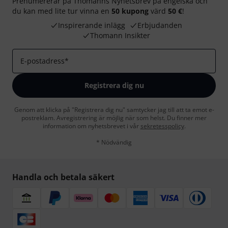
Prenumererar på Thomanns Nyhetsbrev på engelska och
du kan med lite tur vinna en
50 kupong
värd
50 €
!
Inspirerande inlägg
Erbjudanden
Thomann Insikter
E-postadress
*
Registrera dig nu
Genom att klicka på "Registrera dig nu" samtycker jag till att ta emot e-
postreklam. Avregistrering är möjlig när som helst. Du finner mer
information om nyhetsbrevet i vår
sekretesspolicy
.
* Nödvändig
Handla och betala säkert