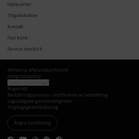
Hjälpcenter
Tillgodokvitton
Kontakt
Fast butik
Service överblick
Allmänna affärsvillkor
/
Finstilt
Integritetspolicy
Cookie-inställningar
Ångerrätt
Beställningsprocess / slutförande av beställning
Lagstadgade garantirättigheter
Tillgänglighetsförklaring
Ångra beställning