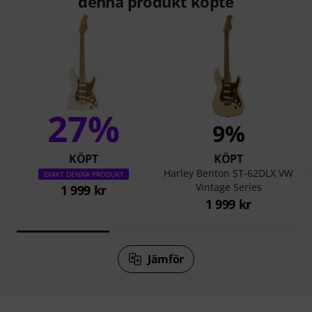
denna produkt köpte
27%
9%
KÖPT
KÖPT
Harley Benton ST-62DLX VW
EXAKT DENNA PRODUKT
Vintage Series
1 999 kr
1 999 kr
Jämför