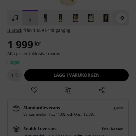
+9
B-Stock
från 1 659 kr tillgänglig
1 999
kr
Alla priser inklusive moms
i lager
LÄGG I VARUKORGEN
1
Standardleverans
gratis
Väntas mellan
Tis., 11.08.
och
Ons., 12.08.
.
Snabb Leverans
Pris i kassan
Leveransdatum och fraktkostnader visas i kassan.