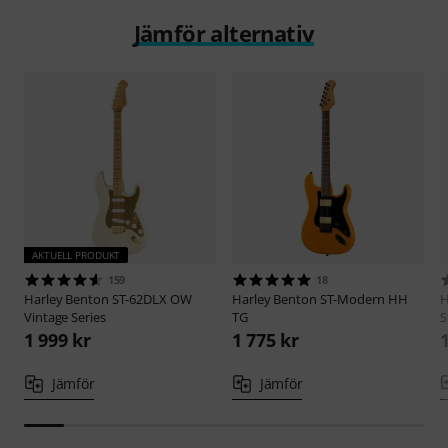
Jämför alternativ
AKTUELL PRODUKT
159
18
Harley Benton
ST-62DLX OW
Harley Benton
ST-Modern HH
H
Vintage Series
TG
S
1 999 kr
1 775 kr
Jämför
Jämför