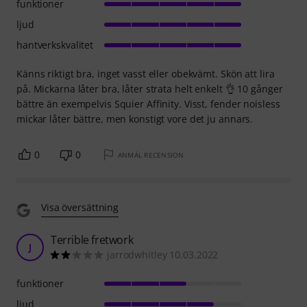
funktioner
ljud
hantverkskvalitet
Känns riktigt bra, inget vasst eller obekvämt. Skön att lira
på. Mickarna låter bra, låter strata helt enkelt 👌 10 gånger
bättre än exempelvis Squier Affinity. Visst, fender noisless
mickar låter bättre, men konstigt vore det ju annars.
0
0
ANMÄL RECENSION
Visa översättning
Terrible fretwork
J
jarrodwhitley 10.03.2022
funktioner
ljud