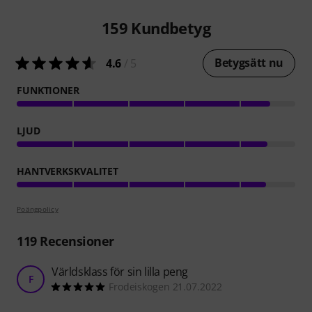
159
Kundbetyg
Betygsätt nu
4.6
/ 5
FUNKTIONER
LJUD
HANTVERKSKVALITET
Poängpolicy
119
Recensioner
Världsklass för sin lilla peng
F
Frodeiskogen 21.07.2022