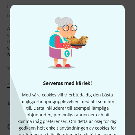
ljud
hantverkskvalitet
At this price point, the Harley Benton is incredibly
competitive. The visual aesthetic is very cool (if gold is your
thing), the feel is nice, frets are smooth, and there were no
visual defects that I could see. It absolutely beats every
Bullet Strat I've played, and those go for a similar price.
When played through high gain, there is a strange ringing
sound
Serveras med kärlek!
Visa mer
Med våra cookies vill vi erbjuda dig den bästa
möjliga shoppingupplevelsen med allt som hör
1
1
ANMÄL RECENSION
till. Detta inkluderar till exempel lämpliga
erbjudanden, personliga annonser och att
komma ihåg preferenser. Om detta är okej för dig,
Visa översättning
godkänn helt enkelt användningen av cookies för
preferenser, statistik och marknadsföring genom