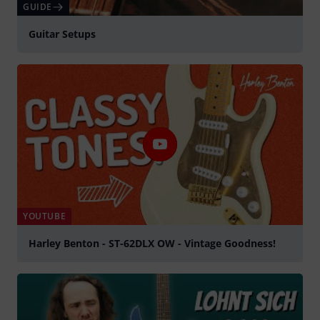
GUIDE
Guitar Setups
YOUTUBE
Harley Benton - ST-62DLX OW - Vintage Goodness!
Spela