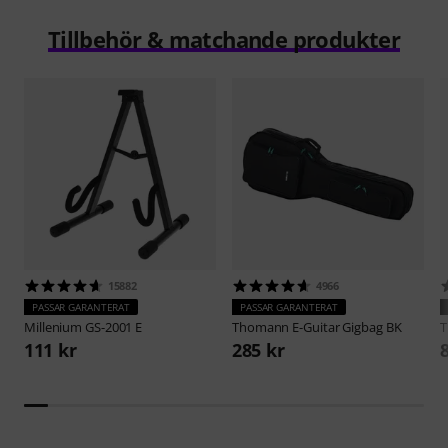
Tillbehör & matchande produkter
15882
4966
PASSAR GARANTERAT
PASSAR GARANTERAT
Millenium
GS-2001 E
Thomann
E-Guitar Gigbag BK
111 kr
285 kr