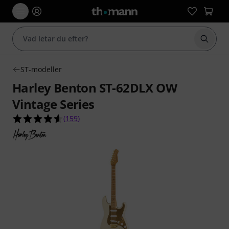
Börja 
ST-modeller
Harley Benton ST-62DLX OW
Vintage Series
4.6 av 5 stjärnor från 159 kundbetyg
(
159
)