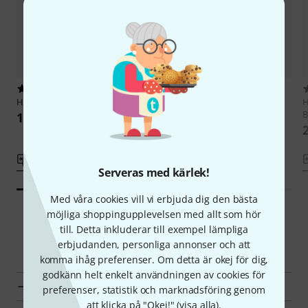
8
45
Hannabach
600 G3C HT Carbon
Hannabach
Goldin Super
H
Carbon Treble Set
B
146 kr
211 kr
Jämför
Jämför
Serveras med kärlek!
Med våra cookies vill vi erbjuda dig den bästa
möjliga shoppingupplevelsen med allt som hör
till. Detta inkluderar till exempel lämpliga
Smart Navigator
erbjudanden, personliga annonser och att
komma ihåg preferenser. Om detta är okej för dig,
godkänn helt enkelt användningen av cookies för
Hannabach Öviga koncertgitarrsträngar en överblick
preferenser, statistik och marknadsföring genom
att klicka på "Okej!" (
visa alla
).