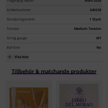
Tillgänglig sedan
Mars 2026
Artikelnummer
640238
försäljningsenhet
1 Styck
Tension
Medium Tension
String gauge
MT
Ball End
No
Visa mer
Tillbehör & matchande produkter