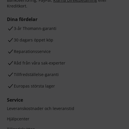
Banköverföring, PayPal,
Klarna Direktbetalning
eller
Kreditkort.
Dina fördelar
3-år Thomann-garanti
30 dagars öppet köp
Reparationsservice
Råd från våra sak-experter
Tillfredställelse-garanti
Europas största lager
Service
Leveranskostnader och leveranstid
Hjälpcenter