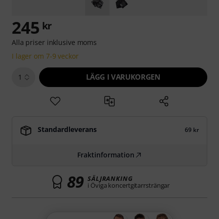
245
kr
Alla priser inklusive moms
I lager om 7-9 veckor
LÄGG I VARUKORGEN
1
Standardleverans
69 kr
Fraktinformation
89
SÄLJRANKING
i Öviga koncertgitarrsträngar