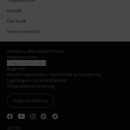
Tillgodokvitton
Kontakt
Fast butik
Service överblick
Allmänna affärsvillkor
/
Finstilt
Integritetspolicy
Cookie-inställningar
Ångerrätt
Beställningsprocess / slutförande av beställning
Lagstadgade garantirättigheter
Tillgänglighetsförklaring
Ångra beställning
Om oss