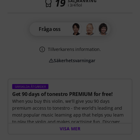
19
SÄLJRANKING
i 3/4 fiol
Fråga oss
Tillverkarens information.
Säkerhetsvarningar
SÄRSKILDA ÅTGÄRDER
Get 90 days of tonestro PREMIUM for free!
When you buy this violin, we'll give you 90 days
premium access to tonestro - the world's leading and
most popular music learning app that helps you learn
to play the violin and makes practising fun. Discover
the world of music with
VISA MER
60 interactive step-by-step
lessons
, over
400 songs with high-quality backing