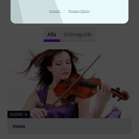
·
Finstilt
Privacy Policy
Visste du?
Alla
Onlineguide
GUIDE
Violas