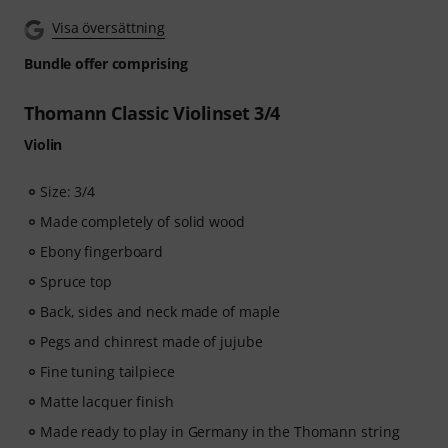
music
, and more than
270 targeted exercises
.
Visa översättning
The interactive live feedback from tonestro listens to
you as you play, analyses each note played, and
Bundle offer comprising
immediately gives you feedback on pitch and rhythm.
Take the opportunity now to develop your violin skills
Thomann Classic Violinset 3/4
flexibly, effectively and enjoyably - anytime, anywhere.
No automatic renewal!
Violin
Size: 3/4
Made completely of solid wood
Ebony fingerboard
Spruce top
Back, sides and neck made of maple
Pegs and chinrest made of jujube
Fine tuning tailpiece
Matte lacquer finish
Made ready to play in Germany in the Thomann string