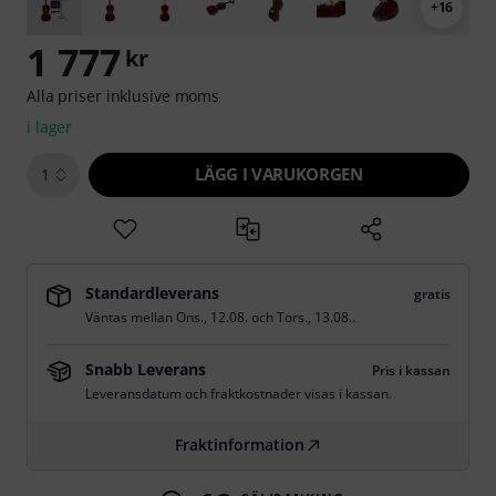
+16
1 777
kr
Alla priser inklusive moms
i lager
LÄGG I VARUKORGEN
1
Standardleverans
gratis
Väntas mellan
Ons., 12.08.
och
Tors., 13.08.
.
Snabb Leverans
Pris i kassan
Leveransdatum och fraktkostnader visas i kassan.
Fraktinformation