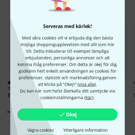
Tillbehör & matchande produkter
Serveras med kärlek!
Med våra cookies vill vi erbjuda dig den bästa
möjliga shoppingupplevelsen med allt som hör
till. Detta inkluderar till exempel lämpliga
erbjudanden, personliga annonser och att
komma ihåg preferenser. Om detta är okej för dig,
godkänn helt enkelt användningen av cookies för
preferenser, statistik och marknadsföring genom
77
1665
att klicka på "Okej!" (
visa alla
).
Thomann
Classic Violinset 3/4
Startone
Music Stand Black
Du kan när som helst återkalla ditt samtycke via
1 699 kr
111 kr
cookieinställningarna (
här
).
Okej
Vägra cookies
Ytterligare information