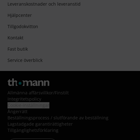
Leveranskostnader och leveranstid
Hjälpcenter
Tillgodokvitton
Kontakt
Fast butik
Service överblick
Allmänna affärsvillkor
/
Finstilt
Integritetspolicy
Cookie-inställningar
Ångerrätt
Beställningsprocess / slutförande av beställning
Lagstadgade garantirättigheter
Tillgänglighetsförklaring