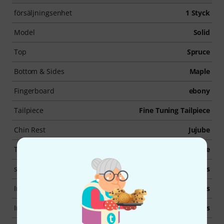
försäljningsenhet
1 Styck
Model
Solid
Top
Spruce
Bottom & Sides
Maple
Fingerboard
ebony
Tailpiece
Fine Tuning Tailpiece
Chin Rest
Jujube
Tuning Pegs
Jujube
strings
simple steel strings
Including Bow
Yes
Including Case
Yes