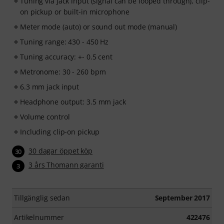
Tuning via jack input (signal can be looped through), clip-
on pickup or built-in microphone
Meter mode (auto) or sound out mode (manual)
Tuning range: 430 - 450 Hz
Tuning accuracy: +- 0.5 cent
Metronome: 30 - 260 bpm
6.3 mm jack input
Headphone output: 3.5 mm jack
Volume control
Including clip-on pickup
30 dagar öppet köp
30
3 års Thomann garanti
3
Tillgänglig sedan
September 2017
Artikelnummer
422476