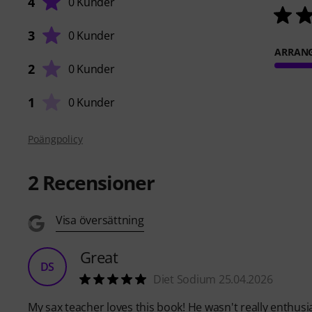
4
0 Kunder
3
0 Kunder
ARRAN
2
0 Kunder
1
0 Kunder
Poängpolicy
2
Recensioner
Visa översättning
Great
DS
Diet Sodium 25.04.2026
My sax teacher loves this book! He wasn't really enthusi