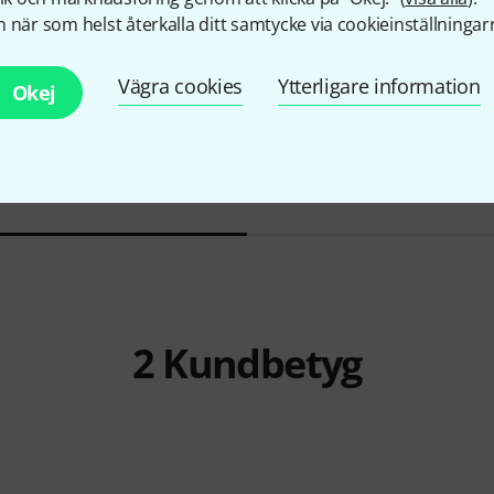
 när som helst återkalla ditt samtycke via cookieinställningar
3
Vägra cookies
Ytterligare information
Okej
k 1 C
Hal Leonard
The Real Dixieland
Hal Leonar
Book Bb
Omnibook 
599 kr
622 kr
2
Kundbetyg