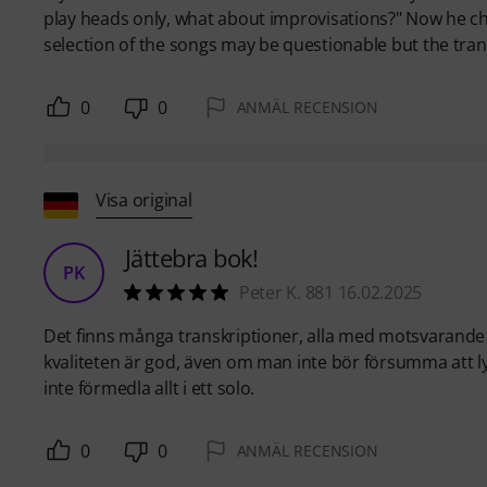
play heads only, what about improvisations?" Now he ch
selection of the songs may be questionable but the tra
0
0
ANMÄL RECENSION
Visa original
Jättebra bok!
PK
Peter K. 881 16.02.2025
Det finns många transkriptioner, alla med motsvarande a
kvaliteten är god, även om man inte bör försumma att ly
inte förmedla allt i ett solo.
0
0
ANMÄL RECENSION