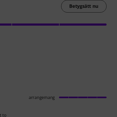
Betygsätt nu
arrangemang
t to