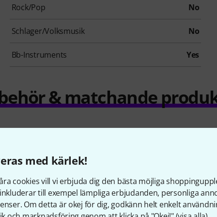
Rock/Pop
No
Schlager/Volksmusik
No
Bb-Instruments
Yes
llbehör & matchande produk
eras med kärlek!
ra cookies vill vi erbjuda dig den bästa möjliga shoppingupple
inkluderar till exempel lämpliga erbjudanden, personliga an
enser. Om detta är okej för dig, godkänn helt enkelt användni
tik och marknadsföring genom att klicka på "Okej!" (
visa alla
).