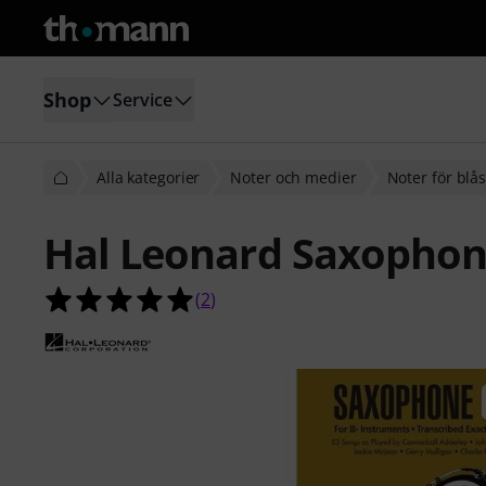
Shop
Service
Alla kategorier
Noter och medier
Noter för blå
Hal Leonard Saxopho
5.0 av 5 stjärnor från 2 kundbetyg
(
2
)