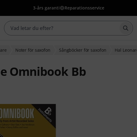
3-års garanti
Reparationsservice
Börj
sare
Noter för saxofon
Sångböcker för saxofon
Hal Leona
ne Omnibook Bb