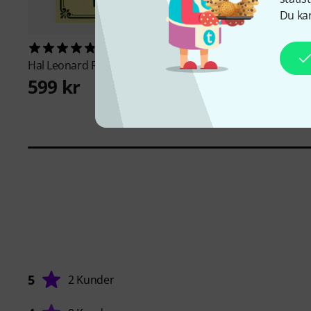
Du kan
45
87
Hal Leonard
Real Book 1 Bb
Hal Leonard
Real Boo
599 kr
619 kr
5
2 Kunder