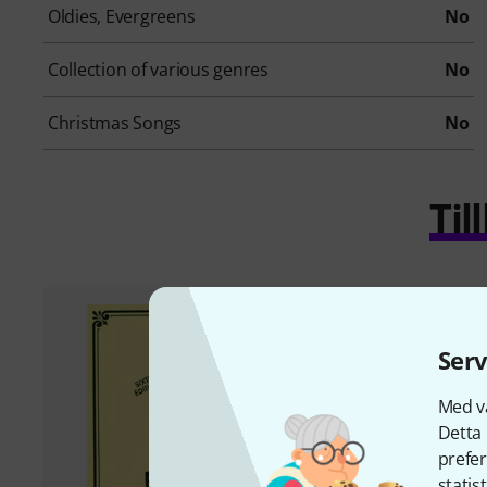
Oldies, Evergreens
No
Collection of various genres
No
Christmas Songs
No
Ti
Serv
Med vå
Detta 
prefer
statis