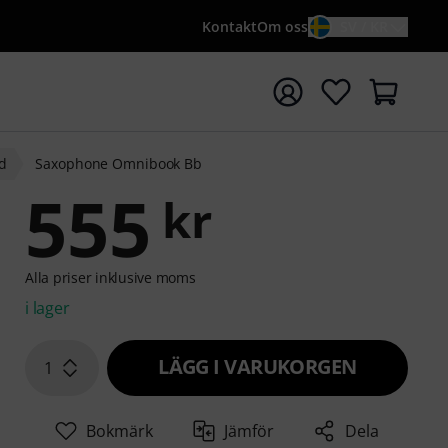
Kontakt
Om oss
SV / KR
a sökningen med söktermen {searchTerm}
rd
Saxophone Omnibook Bb
555
kr
Alla priser inklusive moms
i lager
LÄGG I VARUKORGEN
1
Bokmärk
Jämför
Dela