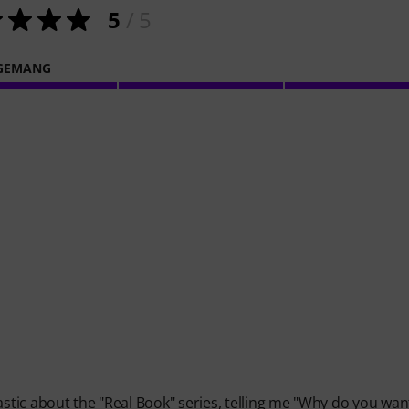
5
/ 5
GEMANG
astic about the "Real Book" series, telling me "Why do you wan