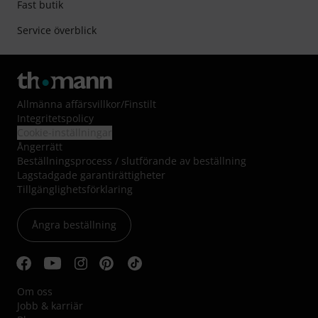
Fast butik
Service överblick
Allmänna affärsvillkor
/
Finstilt
Integritetspolicy
Cookie-inställningar
Ångerrätt
Beställningsprocess / slutförande av beställning
Lagstadgade garantirättigheter
Tillgänglighetsförklaring
Ångra beställning
Om oss
Jobb & karriär