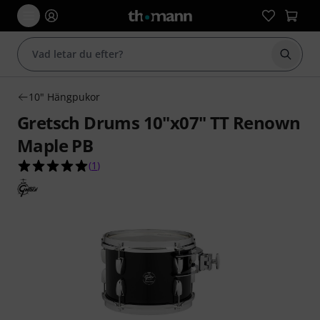
Börja 
10" Hängpukor
Gretsch Drums 10"x07" TT Renown
Maple PB
5.0 av 5 stjärnor från 1 kundbetyg
(
1
)