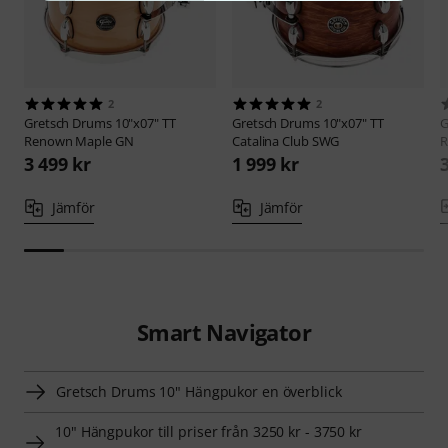
2
2
Gretsch Drums
10"x07" TT
Gretsch Drums
10"x07" TT
G
Renown Maple GN
Catalina Club SWG
R
3 499 kr
1 999 kr
Jämför
Jämför
Smart Navigator
Gretsch Drums 10" Hängpukor en överblick
10" Hängpukor till priser från 3250 kr - 3750 kr