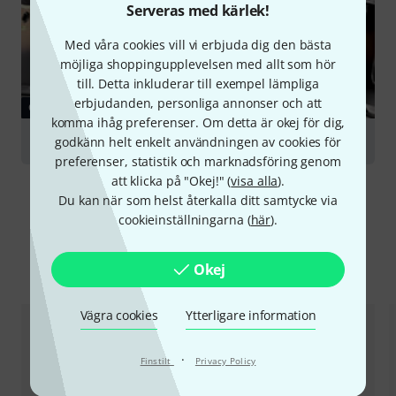
Serveras med kärlek!
Med våra cookies vill vi erbjuda dig den bästa
möjliga shoppingupplevelsen med allt som hör
till. Detta inkluderar till exempel lämpliga
erbjudanden, personliga annonser och att
GUIDE
komma ihåg preferenser. Om detta är okej för dig,
Drum Shells
godkänn helt enkelt användningen av cookies för
preferenser, statistik och marknadsföring genom
att klicka på "Okej!" (
visa alla
).
Du kan när som helst återkalla ditt samtycke via
cookieinställningarna (
här
).
Jämför alternativ
Okej
Vägra cookies
Ytterligare information
·
Finstilt
Privacy Policy