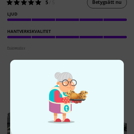
Betygsätt nu
5
/ 5
LJUD
HANTVERKSKVALITET
Poängpolicy
Visste du?
Alla
Onlineguide