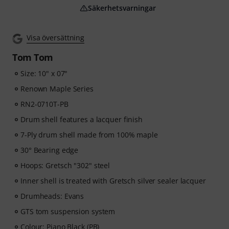
Säkerhetsvarningar
Visa översättning
Tom Tom
Size: 10" x 07"
Renown Maple Series
RN2-0710T-PB
Drum shell features a lacquer finish
7-Ply drum shell made from 100% maple
30° Bearing edge
Hoops: Gretsch "302" steel
Inner shell is treated with Gretsch silver sealer lacquer
Drumheads: Evans
GTS tom suspension system
Colour: Piano Black (PB)