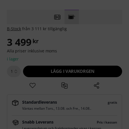
B-Stock
från 3 111 kr tillgänglig
3 499
kr
Alla priser inklusive moms
i lager
LÄGG I VARUKORGEN
1
Standardleverans
gratis
Väntas mellan
Tors., 13.08.
och
Fre., 14.08.
.
Snabb Leverans
Pris i kassan
Leveransdatum och fraktkostnader visas i kassan.