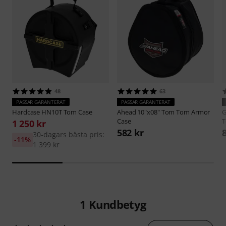
48
63
PASSAR GARANTERAT
PASSAR GARANTERAT
Hardcase
HN10T Tom Case
Ahead
10"x08" Tom Tom Armor
G
Case
T
1 250 kr
582 kr
30-dagars bästa pris:
-11%
1 399 kr
1
Kundbetyg