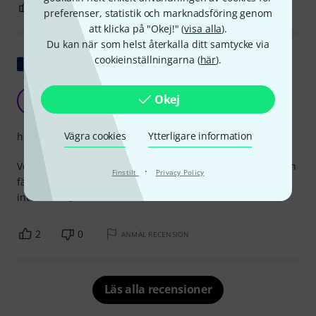
3
0
ANMÄL RECENSION
preferenser, statistik och marknadsföring genom
att klicka på "Okej!" (
visa alla
).
Du kan när som helst återkalla ditt samtycke via
cookieinställningarna (
här
).
Visa original
Okej
P
Pilou16 17.04.2025
Vägra cookies
Ytterligare information
hantverkskvalitet
Verkligen väldigt praktisk och smälter in med notstället. Kan
·
Finstilt
Privacy Policy
fästas på ett mikrofonstativ. Vitt ljus och gult ljus, justerbar
intensitet. 👍
2
0
ANMÄL RECENSION
Läs alla recensioner