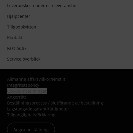
Leveranskostnader och leveranstid
Hjälpcenter
Tillgodokvitton
Kontakt
Fast butik
Service överblick
Allmänna affärsvillkor
/
Finstilt
Integritetspolicy
Cookie-inställningar
Ångerrätt
Beställningsprocess / slutförande av beställning
Lagstadgade garantirättigheter
Tillgänglighetsförklaring
Ångra beställning