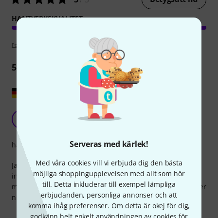
HANTVERKSKVALITET
Poängpolicy
5
Recensioner
Visa original
Bästa batterilampan jag någonsin haft
F
Flackus 05.09.2024
Serveras med kärlek!
hantverkskvalitet
Med våra cookies vill vi erbjuda dig den bästa
Jag letade efter en LED-lampa till min bil och för att koppla
möjliga shoppingupplevelsen med allt som hör
in mätarskåpet. Jag hittade den här. Ljusstark och
till. Detta inkluderar till exempel lämpliga
magnetisk. Dimbar och med lång batteritid. Jag ska köpa fler
erbjudanden, personliga annonser och att
nu.
komma ihåg preferenser. Om detta är okej för dig,
godkänn helt enkelt användningen av cookies för