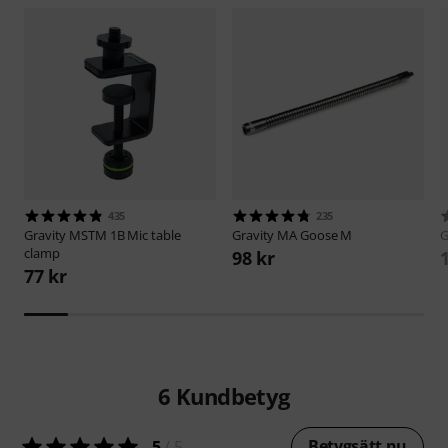
435
235
Gravity
MSTM 1B Mic table
Gravity
MA Goose M
G
clamp
98 kr
77 kr
6
Kundbetyg
Betygsätt nu
5
/ 5