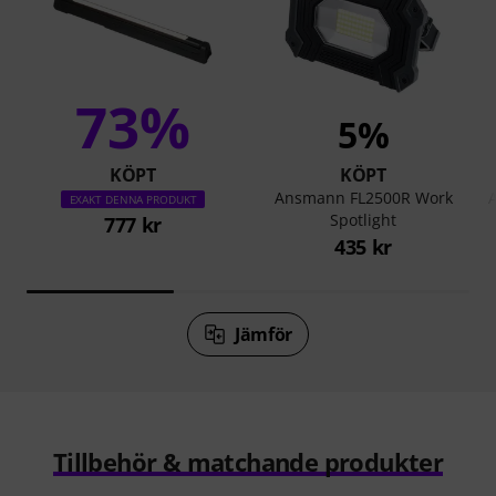
73%
5%
KÖPT
KÖPT
Ansmann FL2500R Work
EXAKT DENNA PRODUKT
Spotlight
777 kr
435 kr
Jämför
Tillbehör & matchande produkter