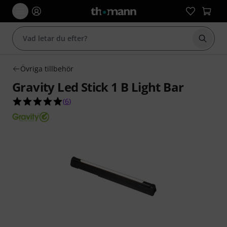
Börja 
Övriga tillbehör
Gravity Led Stick 1 B Light Bar
5.0 av 5 stjärnor från 6 kundbetyg
(
6
)