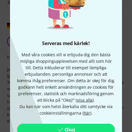
1
0
ANMÄL RECENSION
Visa original
Guldton ... Tur :-)
S
Serveras med kärlek!
sandy6f7 13.06.2018
Med våra cookies vill vi erbjuda dig den bästa
hantverkskvalitet
möjliga shoppingupplevelsen med allt som hör
till. Detta inkluderar till exempel lämpliga
Jag fick nyligen höra talas om dessa banjo-mute-skydd
erbjudanden, personliga annonser och att
(precis i tid, eftersom jag skulle bygga om min gamla
komma ihåg preferenser. Om detta är okej för dig,
Telecaster till en övningsbanjo), och köpte omedelbart båda
godkänn helt enkelt användningen av cookies för
versionerna här. Båda sänker volymen otroligt mycket
preferenser, statistik och marknadsföring genom
samtidigt som de bibehåller bra sustain, vilket gör banjon
att klicka på "Okej!" (
visa alla
).
till ett grannvänligt instrument. Skjut dem helt enkelt över
Du kan när som helst återkalla ditt samtycke via
stallet under strängarna, som en klämma. "Gold Tone Lucci"
cookieinställningarna (
här
).
har ett något ljusare ljud än "Gold Tone Ultimate Mute".
Rekommenderas starkt och är min favorit.
Okej