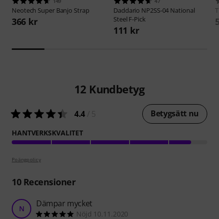
149
47
Neotech
Super Banjo Strap
Daddario
NP2SS-04 National
Steel F-Pick
366 kr
111 kr
12
Kundbetyg
Betygsätt nu
4.4
/ 5
HANTVERKSKVALITET
Poängpolicy
10
Recensioner
Dämpar mycket
N
Nöjd 10.11.2020