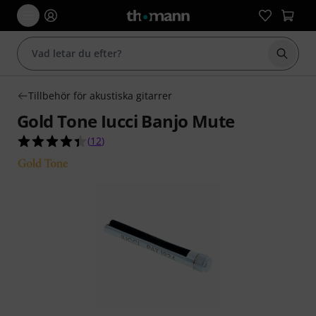
Börja 
Tillbehör för akustiska gitarrer
Gold Tone Iucci Banjo Mute
4.4 av 5 stjärnor från 12 kundbetyg
(
12
)