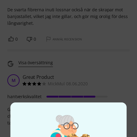
De svarta fibrerna inuti lossnar också när de skrapar mot
banjostallet, vilket jag inte gillar, och gör mig orolig för dess
långvarighet.
0
0
ANMÄL RECENSION
Visa översättning
Great Product
M
MickMul 08.06.2020
hantverkskvalitet
Great product. Allows me to practice more quietly without
changing the feel of how the banjo plays. The mute can be
taken on and off easily too.