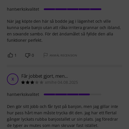
hantverkskvalitet
När jag köpte den här så bodde jag i lägenhet och ville
kunna spela banjo utan att råka irritera grannar och ibland,
en sovande sambo. För det ändamålet så fyllde den alla
funktioner perfekt.
1
0
ANMÄL RECENSION
Får jobbet gjort, men...
X
xmihe 04.08.2025
hantverkskvalitet
Den gör sitt jobb och får tyst på banjon, men jag gillar inte
hur pass hårt man måste trycka dit den. Jag har ett flertal
gånger lyckats rubba banjostallet ur sin plats. Jag föredrar
de typer av mutes som man skruvar fast istället.