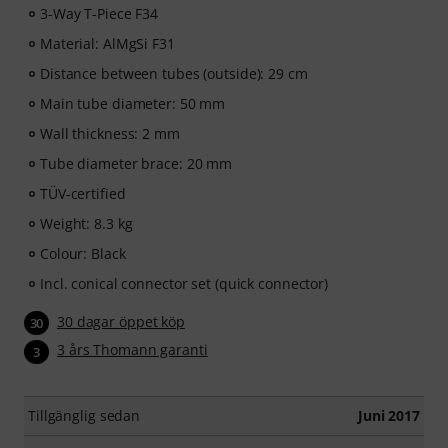
3-Way T-Piece F34
Material: AlMgSi F31
Distance between tubes (outside): 29 cm
Main tube diameter: 50 mm
Wall thickness: 2 mm
Tube diameter brace: 20 mm
TÜV-certified
Weight: 8.3 kg
Colour: Black
Incl. conical connector set (quick connector)
30 dagar öppet köp
30
3 års Thomann garanti
3
Tillgänglig sedan
Juni 2017