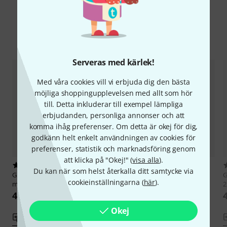
Jämför alternativ
Serveras med kärlek!
Med våra cookies vill vi erbjuda dig den bästa
möjliga shoppingupplevelsen med allt som hör
till. Detta inkluderar till exempel lämpliga
erbjudanden, personliga annonser och att
komma ihåg preferenser. Om detta är okej för dig,
godkänn helt enkelt användningen av cookies för
preferenser, statistik och marknadsföring genom
att klicka på "Okej!" (
visa alla
).
5
2
Du kan när som helst återkalla ditt samtycke via
Global Truss
F34200P-B Truss 2,0
Global Truss
F34MultiBox-B
G
cookieinställningarna (
här
).
m
Corner Black
2
4 299 kr
4 444 kr
Okej
Jämför
Jämför