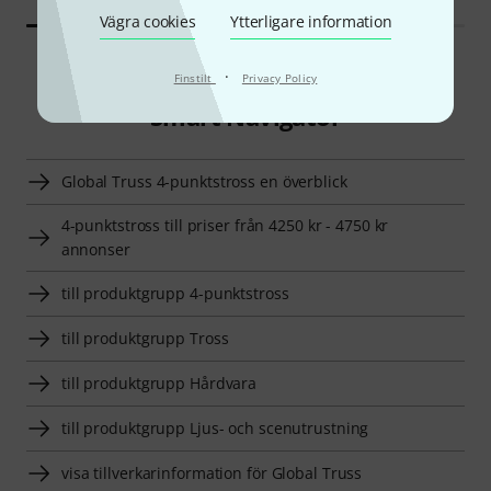
Vägra cookies
Ytterligare information
·
Finstilt
Privacy Policy
Smart Navigator
Global Truss 4-punktstross en överblick
4-punktstross till priser från 4250 kr - 4750 kr
annonser
till produktgrupp 4-punktstross
till produktgrupp Tross
till produktgrupp Hårdvara
till produktgrupp Ljus- och scenutrustning
visa tillverkarinformation för Global Truss