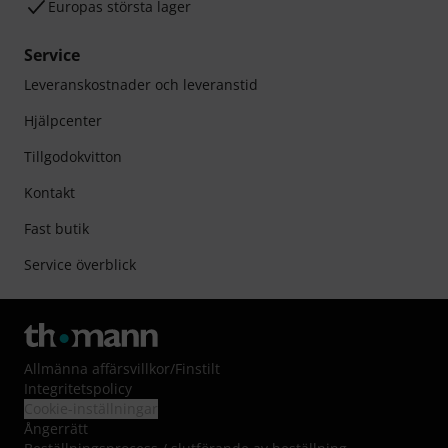
Europas största lager
Service
Leveranskostnader och leveranstid
Hjälpcenter
Tillgodokvitton
Kontakt
Fast butik
Service överblick
Allmänna affärsvillkor
/
Finstilt
Integritetspolicy
Cookie-inställningar
Ångerrätt