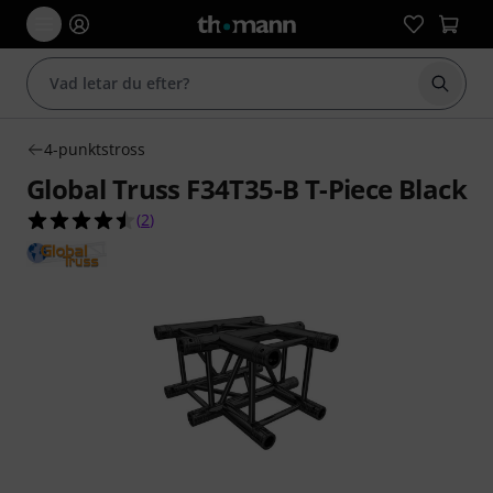
Börja 
4-punktstross
Global Truss F34T35-B T-Piece Black
4.5 av 5 stjärnor från 2 kundbetyg
(
2
)