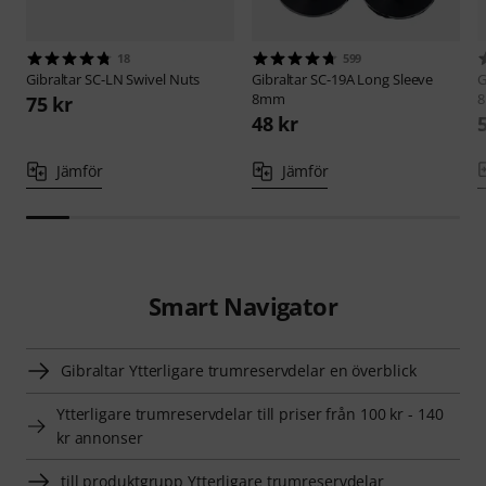
18
599
Gibraltar
SC-LN Swivel Nuts
Gibraltar
SC-19A Long Sleeve
G
8mm
75 kr
48 kr
Jämför
Jämför
Smart Navigator
Gibraltar Ytterligare trumreservdelar en överblick
Ytterligare trumreservdelar till priser från 100 kr - 140
kr annonser
till produktgrupp Ytterligare trumreservdelar