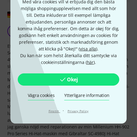
Med våra cookies vill vi erbjuda dig den bästa
möjliga shoppingupplevelsen med allt som hör
Visa original
till. Detta inkluderar till exempel lämpliga
erbjudanden, personliga annonser och att
Bra ersättare
komma ihåg preferenser. Om detta är okej för dig,
G
Grobert 15.08.2017
godkänn helt enkelt användningen av cookies för
preferenser, statistik och marknadsföring genom
Eftersom den övre hylsan på min Millenium HH-902 Pro
att klicka på "Okej!" (
visa alla
).
Series Hi-Hat-maskin hade gått av köpte jag Gibraltar SC-
Du kan när som helst återkalla ditt samtycke via
4980J Hi-Hat Cymbal Seat på ett infall och hoppades att den
cookieinställningarna (
här
).
skulle passa. Tyvärr gjorde han det inte direkt. Efter en liten
modifiering med sandpapper och försiktig hjälp av min vän
Okej
Mr Schonhammer, efter att jag hade vänt hi-hat-röret till
den icke-avsmalnande sidan, passade Gibraltar SC-4980J Hi-
Hat Cymbal Seat som handen i handsken. Jag behöver inte
Vägra cookies
Ytterligare information
säga så mycket om operationen, den gör vad den ska göra.
Men jag har en negativ punkt: justeringen av
·
Finstilt
Privacy Policy
lutningsvinkeln kunde ha utformats mer framgångsrikt, så
att du kunde klara dig utan en låsmutter. Sammantaget är
jag ganska nöjd med reparationen av min Millenium HH-902
Pro Series Hi-Hat-maskin med Gibraltar SC-4980J Hi-Hat