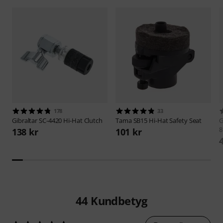
178
33
Gibraltar
SC-4420 Hi-Hat Clutch
Tama
SB15 Hi-Hat Safety Seat
G
138 kr
101 kr
44
Kundbetyg