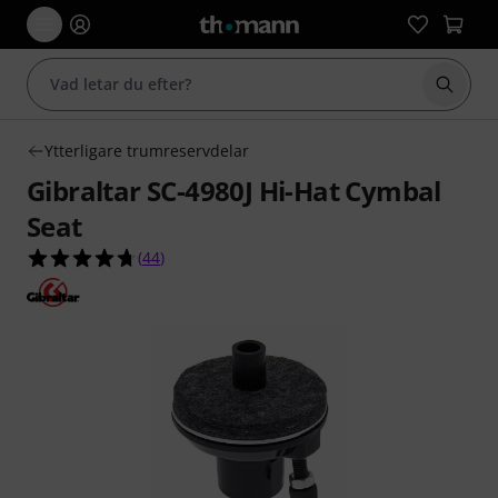
Börja 
Ytterligare trumreservdelar
Gibraltar SC-4980J Hi-Hat Cymbal
Seat
4.7 av 5 stjärnor från 44 kundbetyg
(
44
)