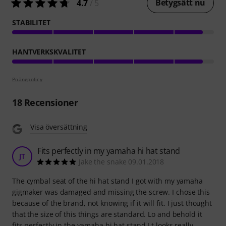
Betygsätt nu
4.7
/ 5
STABILITET
HANTVERKSKVALITET
Poängpolicy
18
Recensioner
Visa översättning
Fits perfectly in my yamaha hi hat stand
JT
Jake the snake 09.01.2018
The cymbal seat of the hi hat stand I got with my yamaha
gigmaker was damaged and missing the screw. I chose this
because of the brand, not knowing if it will fit. I just thought
that the size of this things are standard. Lo and behold it
fits perfectly in the yamaha hi hat stand.I t looks really