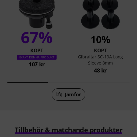
67%
10%
KÖPT
KÖPT
Gibraltar SC-19A Long
EXAKT DENNA PRODUKT
Sleeve 8mm
107 kr
48 kr
Jämför
Tillbehör & matchande produkter