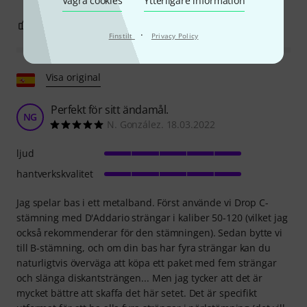
Vägra cookies
Ytterligare information
0
0
ANMÄL RECENSION
·
Finstilt
Privacy Policy
Visa original
Perfekt för sitt ändamål.
NG
N. González. 18.03.2022
ljud
hantverkskvalitet
Jag spelar bas i ett metalband. Först använde vi Drop C-
stämning med D'Addario strängar i kaliber 50-120 (vilket jag
också rekommenderar för den stämningen). Sedan bytte vi
till B-stämning, och om din bas har fyra strängar kan du
naturligtvis överväga att köpa ett paket med fem strängar
och slänga diskantsträngen... Men jag tycker att det är
mycket bättre att skaffa det här setet. Det är specifikt