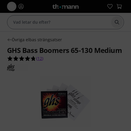
Börja 
Övriga elbas strängsatser
GHS Bass Boomers 65-130 Medium
4.8 av 5 stjärnor från 12 kundbetyg
(
12
)