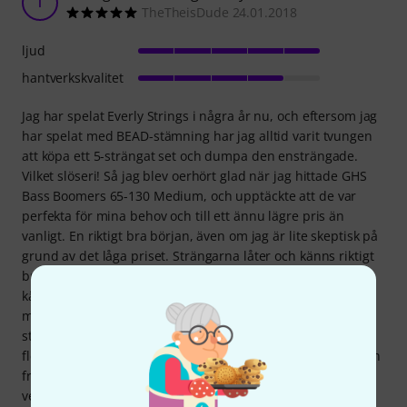
T
TheTheisDude 24.01.2018
ljud
hantverkskvalitet
Jag har spelat Everly Strings i några år nu, och eftersom jag
har spelat med BEAD-stämning har jag alltid varit tvungen
att köpa ett 5-strängat set och dumpa den ensträngade.
Vilket slöseri! Så jag blev oerhört glad när jag hittade GHS
Bass Boomers 65-130 Medium, och upptäckte att de var
perfekta för mina behov och till ett ännu lägre pris än
vanligt. En riktigt bra början, även om jag är lite skeptisk på
grund av det låga priset. Strängarna låter och känns riktigt
bra. Jag spelar med fingrarna, inte ett plektrum, och det
känns som att min högra hand är snabbare när jag spelar,
men min vänstra hand behöver vänja sig vid känslan av
strängen. Men inget kritiskt. Jag har haft strängarna på i
flera veckor nu och de låter fortfarande ganska krispiga och
fräscht, vilket är ett stort plus! Jag har också märkt att det
verkar som att de får fram mer av min bas egenskaper.