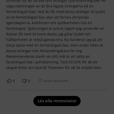
utformat för att ha alla fyra strängar i pärlstämning (det vill
säga stämningen av de fyra lägsta strängarna på en
femsträngad bas). Vad du får med dessa strängar är ljudet
av en femsträngad bas utan att förlora de fysiska
egenskaperna, komforten och spelbarheten hos en
fyrsträngad. Spänningen är precis lagom (jag använder en
Ibanez SR med 34-tums skala), jag gillar ljudet och
hållbarheten är också ganska bra. Nu funderar jag på att
börja spela med en femsträngad bas, men under tiden är
dessa strängar inte förhandlingsbara för mig.
Rekommenderas starkt om ditt mål är att sätta en
fyrsträngad bas i pärlstämning. Tack till GHS för att de
skapat detta och tack till Thomann för att de erbjöd dem.
0
0
ANMÄL RECENSION
Läs alla recensioner