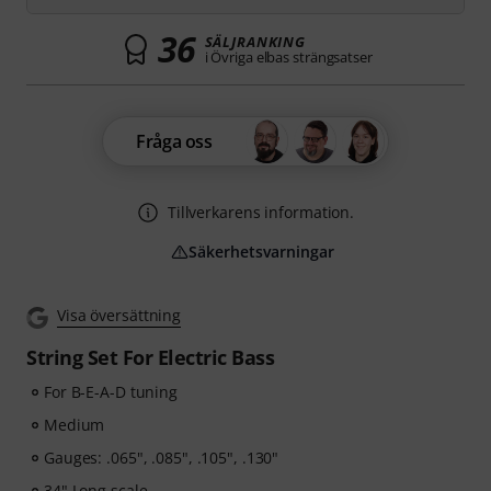
36
SÄLJRANKING
i Övriga elbas strängsatser
Fråga oss
Tillverkarens information.
Säkerhetsvarningar
Visa översättning
String Set For Electric Bass
For B-E-A-D tuning
Medium
Gauges: .065", .085", .105", .130"
34" Long scale