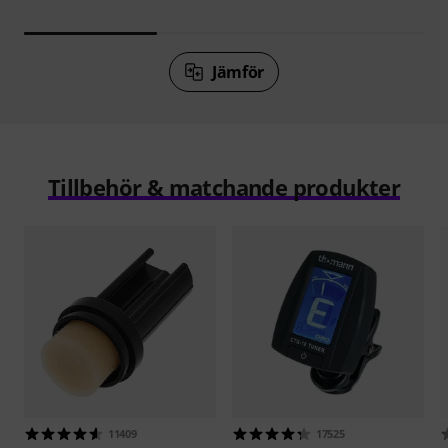
Jämför
Tillbehör & matchande produkter
11409
17525