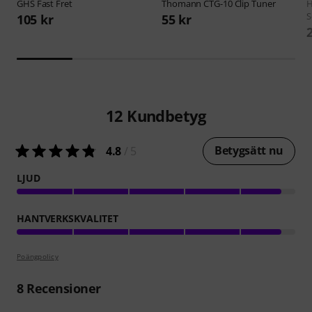
GHS
Fast Fret
Thomann
CTG-10 Clip Tuner
H
S
105 kr
55 kr
12
Kundbetyg
Betygsätt nu
4.8
/ 5
LJUD
HANTVERKSKVALITET
Poängpolicy
8
Recensioner