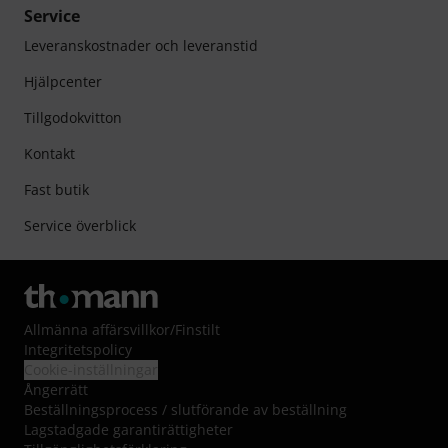
Service
Leveranskostnader och leveranstid
Hjälpcenter
Tillgodokvitton
Kontakt
Fast butik
Service överblick
Allmänna affärsvillkor
/
Finstilt
Integritetspolicy
Cookie-inställningar
Ångerrätt
Beställningsprocess / slutförande av beställning
Lagstadgade garantirättigheter