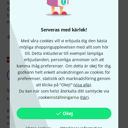
Sammantaget är jag supernöjd och glad över att ha hittat
GHS-strängarna! Det enda dåliga jag kan säga är att jag
hade älskat om de hade bestämt sig för att lägga snörena i
en förseglad påse.
Serveras med kärlek!
0
0
ANMÄL RECENSION
Med våra cookies vill vi erbjuda dig den bästa
möjliga shoppingupplevelsen med allt som hör
till. Detta inkluderar till exempel lämpliga
Visa original
erbjudanden, personliga annonser och att
komma ihåg preferenser. Om detta är okej för dig,
Bra ljud för pengarna
godkänn helt enkelt användningen av cookies för
MP
Max Pedersen 23.01.2019
preferenser, statistik och marknadsföring genom
att klicka på "Okej!" (
visa alla
).
ljud
Du kan när som helst återkalla ditt samtycke via
cookieinställningarna (
här
).
hantverkskvalitet
Bra klingande sträng som gör livet mycket lättare för de av
Okej
oss som gillar att stämma våra basar BEAD. Skulle starkt
rekommendera.