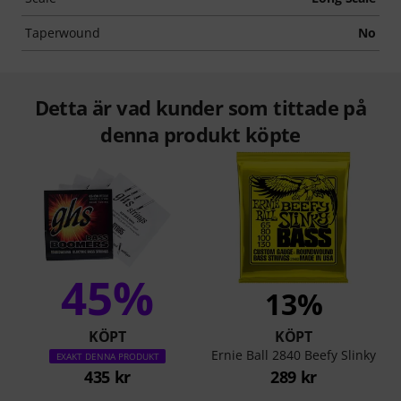
Taperwound
No
Detta är vad kunder som tittade på
denna produkt köpte
45%
13%
KÖPT
KÖPT
Ernie Ball 2840 Beefy Slinky
EXAKT DENNA PRODUKT
435 kr
289 kr