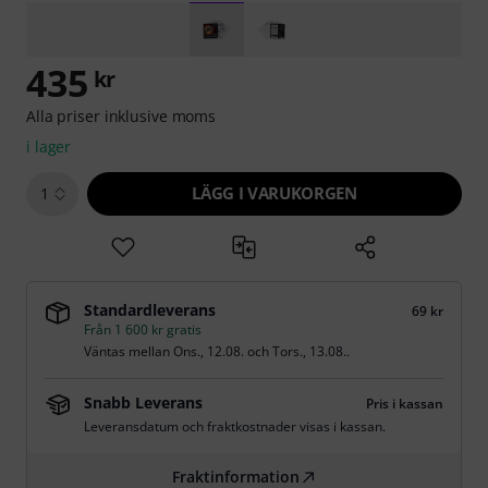
435
kr
Alla priser inklusive moms
i lager
LÄGG I VARUKORGEN
1
Standardleverans
69 kr
Från 1 600 kr gratis
Väntas mellan
Ons., 12.08.
och
Tors., 13.08.
.
Snabb Leverans
Pris i kassan
Leveransdatum och fraktkostnader visas i kassan.
Fraktinformation