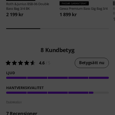
Roth & Junius
BSB-06 Double
PASSAR GARANTERAT
Bass Bag 3/4 BK
Gewa
Premium Bass Gig Bag 3/4
R
B
2 199 kr
1 899 kr
8
Kundbetyg
Betygsätt nu
4.6
/ 5
LJUD
HANTVERKSKVALITET
Poängpolicy
7
Recensioner