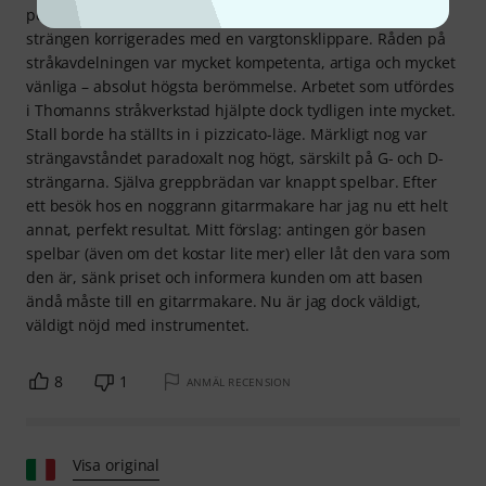
perfekt respons med Evah-strängar. En vargton på As-D-
strängen korrigerades med en vargtonsklippare. Råden på
stråkavdelningen var mycket kompetenta, artiga och mycket
vänliga – absolut högsta berömmelse. Arbetet som utfördes
i Thomanns stråkverkstad hjälpte dock tydligen inte mycket.
Stall borde ha ställts in i pizzicato-läge. Märkligt nog var
strängavståndet paradoxalt nog högt, särskilt på G- och D-
strängarna. Själva greppbrädan var knappt spelbar. Efter
ett besök hos en noggrann gitarrmakare har jag nu ett helt
annat, perfekt resultat. Mitt förslag: antingen gör basen
spelbar (även om det kostar lite mer) eller låt den vara som
den är, sänk priset och informera kunden om att basen
ändå måste till en gitarrmakare. Nu är jag dock väldigt,
väldigt nöjd med instrumentet.
8
1
ANMÄL RECENSION
Visa original