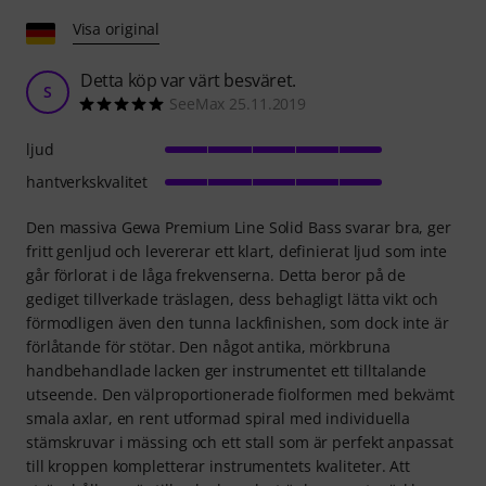
Visa original
Detta köp var värt besväret.
S
SeeMax 25.11.2019
ljud
hantverkskvalitet
Den massiva Gewa Premium Line Solid Bass svarar bra, ger
fritt genljud och levererar ett klart, definierat ljud som inte
går förlorat i de låga frekvenserna. Detta beror på de
gediget tillverkade träslagen, dess behagligt lätta vikt och
förmodligen även den tunna lackfinishen, som dock inte är
förlåtande för stötar. Den något antika, mörkbruna
handbehandlade lacken ger instrumentet ett tilltalande
utseende. Den välproportionerade fiolformen med bekvämt
smala axlar, en rent utformad spiral med individuella
stämskruvar i mässing och ett stall som är perfekt anpassat
till kroppen kompletterar instrumentets kvaliteter. Att