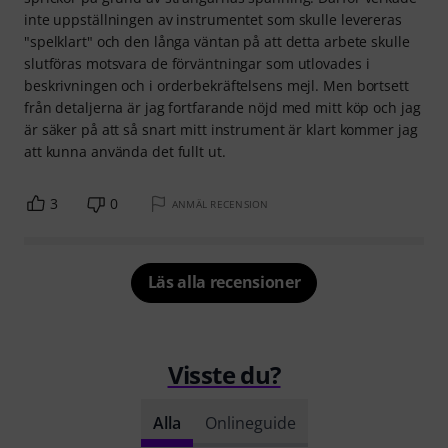
inte uppställningen av instrumentet som skulle levereras
"spelklart" och den långa väntan på att detta arbete skulle
slutföras motsvara de förväntningar som utlovades i
beskrivningen och i orderbekräftelsens mejl. Men bortsett
från detaljerna är jag fortfarande nöjd med mitt köp och jag
är säker på att så snart mitt instrument är klart kommer jag
att kunna använda det fullt ut.
3
0
ANMÄL RECENSION
Läs alla recensioner
Visste du?
Alla
Onlineguide