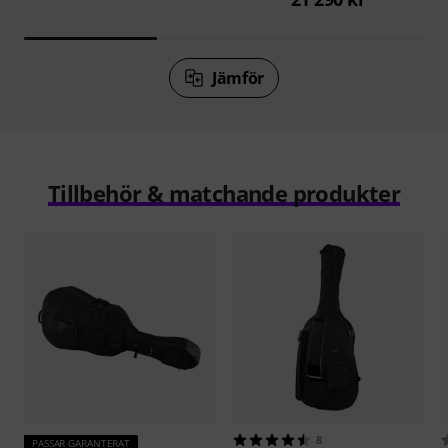
Jämför
Tillbehör & matchande produkter
8
PASSAR GARANTERAT