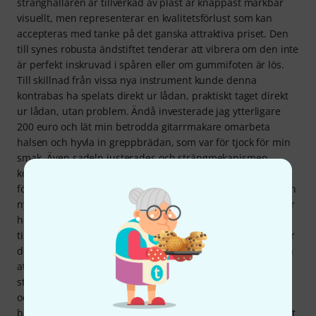
stränghållaren är tillverkad av plast är knappast märkbar
visuellt, men representerar en kvalitetsförlust som kan
accepteras med tanke på det ganska attraktiva priset. Den
till synes robusta ändstiftet tenderar att vibrera om den inte
är perfekt inskruvad i spåren eller om gummifoten är lös.
Till skillnad från vissa nya instrument kunde denna
kontrabas ha spelats direkt ur lådan, praktiskt taget direkt
ur lådan, utan problem. Ändå investerade jag ytterligare
200 euro och lät min betrodda gitarrmakare omarbeta
halsen och hyvla in greppbrädan, som var för tjock för min
smak. Även sadeln justerades och strängmekanismen
korrigerades något, så instrumentet är nu optimalt inställt
för mina krav. Jag har redan spelat mitt första spelning; min
nya kontrabas klarade sin jungfruresa med glans och jag är
helt nöjd. Jag spelar fortfarande på de strängar som
tillverkaren satte på instrumentet. De ger bra motstånd när
de plockas men är också lite stela. Jag kommer förmodligen
att byta ut dem mot de mjukare D'Addario Helicore-
strängarna, som jag har goda erfarenheter av för pizzicato
och arco. Naturligtvis kommer det att ta lite längre tid för
basen att bli ordentligt inkörd. Det kommer inte att vara det