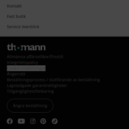
Kontakt
Fast butik
Service överblick
Allmänna affärsvillkor
/
Finstilt
Integritetspolicy
Cookie-inställningar
Ångerrätt
Beställningsprocess / slutförande av beställning
Lagstadgade garantirättigheter
Tillgänglighetsförklaring
Ångra beställning