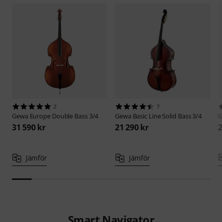
2
7
Gewa
Europe Double Bass 3/4
Gewa
Basic Line Solid Bass 3/4
31 590 kr
21 290 kr
2
Jämför
Jämför
Smart Navigator