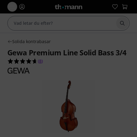
Börja 
Solida kontrabasar
Gewa Premium Line Solid Bass 3/4
4.6 av 5 stjärnor från 8 kundbetyg
(
8
)