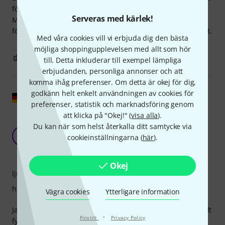
första instrumentet vars ton utvecklas lite mer med tiden.
Serveras med kärlek!
Men jag kan redan säga: basen uppfyller mina
förväntningar och ger mig stor glädje. Köpet var väl värt det.
Med våra cookies vill vi erbjuda dig den bästa
möjliga shoppingupplevelsen med allt som hör
10
2
ANMÄL RECENSION
till. Detta inkluderar till exempel lämpliga
erbjudanden, personliga annonser och att
komma ihåg preferenser. Om detta är okej för dig,
godkänn helt enkelt användningen av cookies för
Visa original
preferenser, statistik och marknadsföring genom
att klicka på "Okej!" (
visa alla
).
Utmärkta råd, bra ljud, men trots att den
Du kan när som helst återkalla ditt samtycke via
hanteras av Thomanns specialistverkstad
SG
cookieinställningarna (
här
).
behöver den fortfarande omarbetas avsevärt.
Stefan G. 63 30.12.2020
Okej
ljud
hantverkskvalitet
Vägra cookies
Ytterligare information
Jag blev mycket överraskad av basens ljud. Den låter särskilt
·
Finstilt
Privacy Policy
fyllig och balanserad när den spelas med stråke. Den har