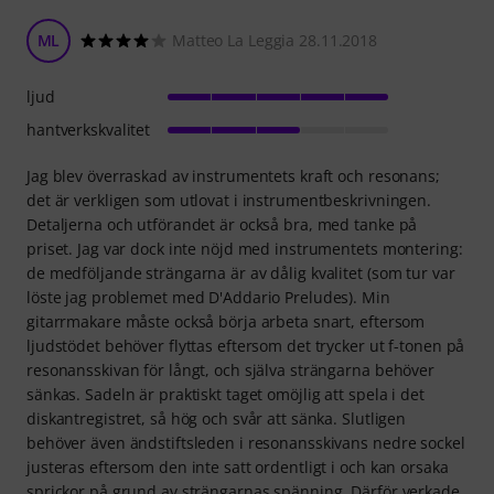
ML
Matteo La Leggia 28.11.2018
ljud
hantverkskvalitet
Jag blev överraskad av instrumentets kraft och resonans;
det är verkligen som utlovat i instrumentbeskrivningen.
Detaljerna och utförandet är också bra, med tanke på
priset. Jag var dock inte nöjd med instrumentets montering:
de medföljande strängarna är av dålig kvalitet (som tur var
löste jag problemet med D'Addario Preludes). Min
gitarrmakare måste också börja arbeta snart, eftersom
ljudstödet behöver flyttas eftersom det trycker ut f-tonen på
resonansskivan för långt, och själva strängarna behöver
sänkas. Sadeln är praktiskt taget omöjlig att spela i det
diskantregistret, så hög och svår att sänka. Slutligen
behöver även ändstiftsleden i resonansskivans nedre sockel
justeras eftersom den inte satt ordentligt i och kan orsaka
sprickor på grund av strängarnas spänning. Därför verkade