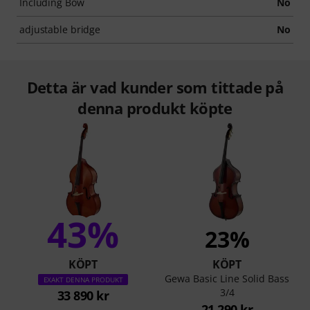
Including Bow
No
adjustable bridge
No
Detta är vad kunder som tittade på
denna produkt köpte
43%
23%
KÖPT
KÖPT
Gewa Basic Line Solid Bass
EXAKT DENNA PRODUKT
3/4
33 890 kr
21 290 kr