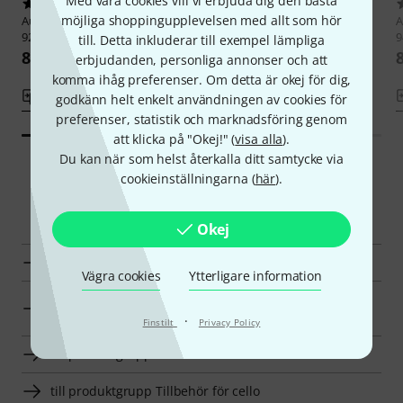
Med våra cookies vill vi erbjuda dig den bästa
1
1
möjliga shoppingupplevelsen med allt som hör
Aubert
No.18 Cello Bridge 4/4
Aubert
No.18 Cello Bridge 4/4
A
92mm
90mm
till. Detta inkluderar till exempel lämpliga
884 kr
884 kr
erbjudanden, personliga annonser och att
komma ihåg preferenser. Om detta är okej för dig,
Jämför
Jämför
godkänn helt enkelt användningen av cookies för
preferenser, statistik och marknadsföring genom
att klicka på "Okej!" (
visa alla
).
Du kan när som helst återkalla ditt samtycke via
cookieinställningarna (
här
).
Smart Navigator
Okej
Gewa Stallben för cello en överblick
Vägra cookies
Ytterligare information
Stallben för cello till priser från 750 kr - 1250 kr
annonser
·
Finstilt
Privacy Policy
till produktgrupp Stallben för cello
till produktgrupp Tillbehör för cello