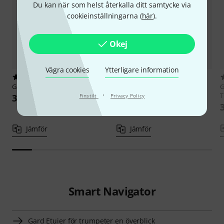
Du kan när som helst återkalla ditt samtycke via
cookieinställningarna (
här
).
Okej
Vägra cookies
Ytterligare information
3
8
Gard
5ECLK-NB Triple Trumpet
Gard
4-ECLK Elite Gigbag 2
G
·
Trumpets
T
3 111 kr
Finstilt
Privacy Policy
2 777 kr
Jämför
Jämför
Smart Navigator
Gard Etuier för trumpeter en överblick