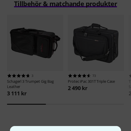
Tillbehör & matchande produkter
3
73
Schagerl
3 Trumpet Gig Bag
Protec
iPac 301T Triple Case
Leather
S
2 490 kr
3 111 kr
4
Kundbetyg