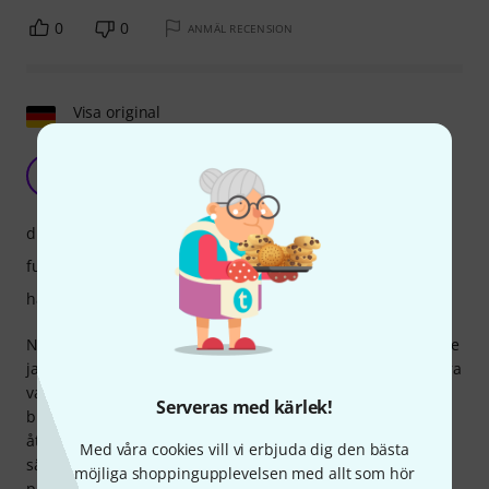
0
0
ANMÄL RECENSION
Visa original
Fin låda
P
Phinifilms 05.01.2019
drift
funktioner
hantverkskvalitet
När jag letade efter en liten och prisvärd DMX-splitter stötte
jag oundvikligen på den från Fun Generation – alla de andra
var antingen för dyra, för stora, eller båda, eller helt enkelt
Serveras med kärlek!
billiga kinesiska lådor som inte finns hos specialiserade
återförsäljare och som jag inte skulle lita på med
Med våra cookies vill vi erbjuda dig den bästa
säkerheten för mitt evenemang. Den här DMX-splittern är
möjliga shoppingupplevelsen med allt som hör
precis vad jag letade efter: en relativt liten låda (inte för