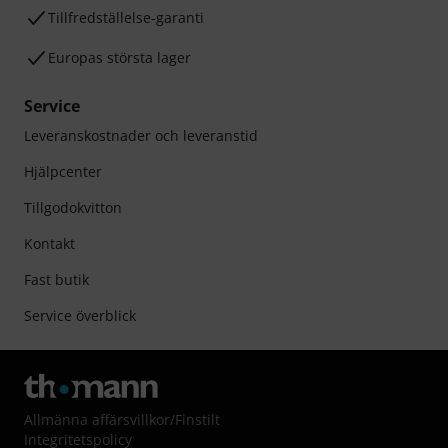
Tillfredställelse-garanti
Europas största lager
Service
Leveranskostnader och leveranstid
Hjälpcenter
Tillgodokvitton
Kontakt
Fast butik
Service överblick
Allmänna affärsvillkor
/
Finstilt
Integritetspolicy