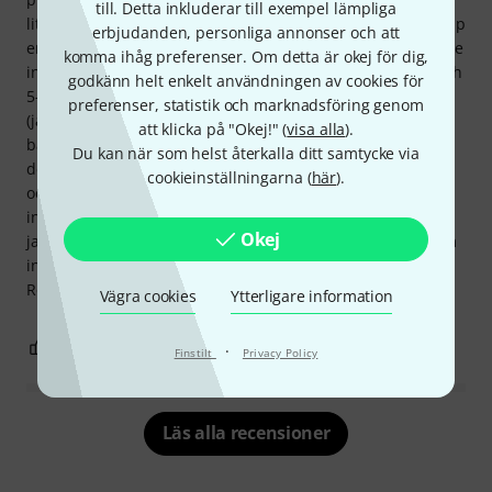
till. Detta inkluderar till exempel lämpliga
liten och dessutom väldigt robust) som helt enkelt delar upp
erbjudanden, personliga annonser och att
en DMX-signal i två separata och oberoende utgångar. Både
komma ihåg preferenser. Om detta är okej för dig,
ingången och utgången erbjuder ett val mellan 3-poliga och
godkänn helt enkelt användningen av cookies för
5-poliga kontakter, vilket räddade dagen för mig en gång
preferenser, statistik och marknadsföring genom
(jag glömde min adapter). Jag kunde till och med använda
att klicka på "Okej!" (
visa alla
).
båda utgångarna (3-polig och 5-polig) samtidigt, även om
Du kan när som helst återkalla ditt samtycke via
det uppenbarligen inte rekommenderas. Jag tog inga mått,
cookieinställningarna (
här
).
och tyvärr kunde jag inte hitta någon information om den
interna kablarna eller typen av DMX-splitter. Jag antar att
Okej
jag måste öppna den... Sammantaget en bra liten låda som
inte kostar för mycket men gör sitt jobb bra.
Rekommenderas starkt!
Vägra cookies
Ytterligare information
4
1
ANMÄL RECENSION
·
Finstilt
Privacy Policy
Läs alla recensioner