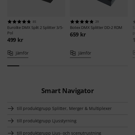
85
29
Eurolite
DMX Split 2 Splitter 3/5-
Botex
DMX Splitter DD-2 RDM
S
Pol
p
659 kr
499 kr
Jämför
Jämför
Smart Navigator
till produktgrupp Splitter, Merger & Multiplexer
till produktgrupp Ljusstyrning
till produktgrupp Ljus- och scenutrustning