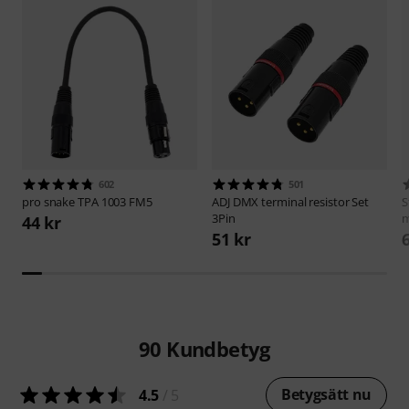
602
501
pro snake
TPA 1003 FM5
ADJ
DMX terminal resistor Set
S
3Pin
m
44 kr
51 kr
90
Kundbetyg
Betygsätt nu
4.5
/ 5