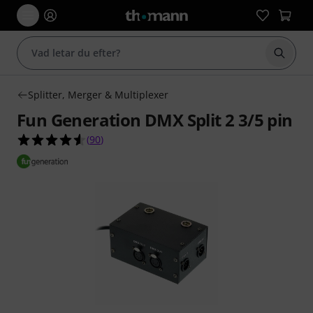
Börja 
Splitter, Merger & Multiplexer
Fun Generation DMX Split 2 3/5 pin
4.5 av 5 stjärnor från 90 kundbetyg
(
90
)