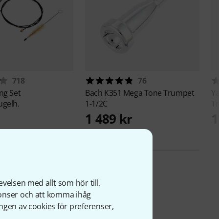
718
76
ng Set
Bach
K351 Mega Tone Trumpet
Y
ugelh.
1-1/2C
T
1 489 kr
1
velsen med allt som hör till.
nonser och att komma ihåg
ngen av cookies för preferenser,