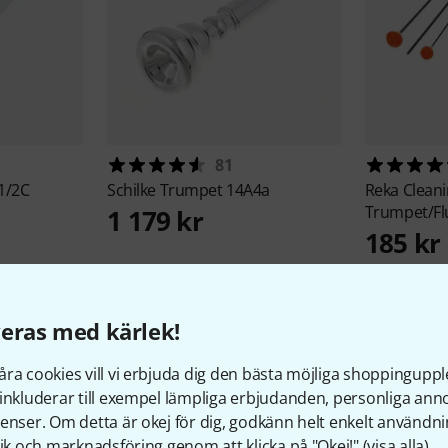
81
1/2C
Schilke
Trumpet 14A4a
Reka
Cleani
Trumpet/Fl
1 179 kr
185 kr
eras med kärlek!
ra cookies vill vi erbjuda dig den bästa möjliga shoppingupple
inkluderar till exempel lämpliga erbjudanden, personliga an
enser. Om detta är okej för dig, godkänn helt enkelt användni
tik och marknadsföring genom att klicka på "Okej!" (
visa alla
).