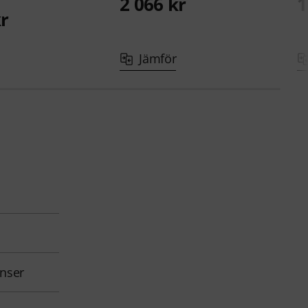
2 066 kr
1
kr
Jämför
onser