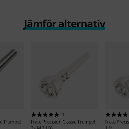
Jämför alternativ
1
ic Trumpet
Frate Precision
Classic Trumpet
Frate Preci
3+ M,3,106
1 M