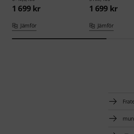
1 699 kr
1 699 kr
Jämför
Jämför
Frat
muns