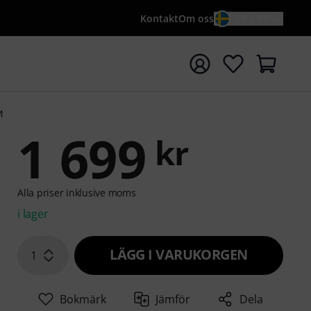
Kontakt
Om oss
SV / KR
a sökningen med söktermen {searchTerm}
M
1 699
kr
Alla priser inklusive moms
i lager
LÄGG I VARUKORGEN
1
Bokmärk
Jämför
Dela