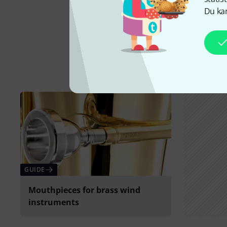
Du kan
GUIDE
Mouthpieces for brass wind
instruments