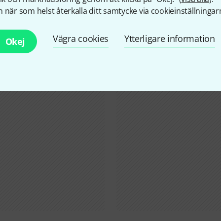
 när som helst återkalla ditt samtycke via cookieinställningar
Visste du?
Vägra cookies
Ytterligare information
Okej
Alla
Onlineguide