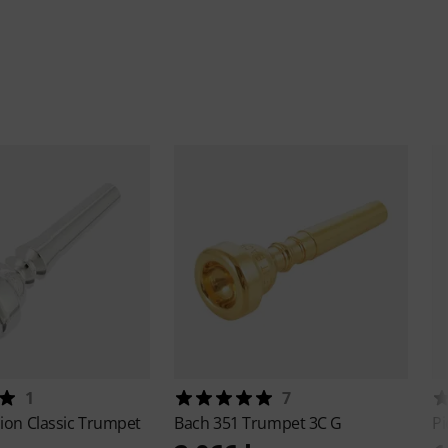
1
7
sion
Classic Trumpet
Bach
351 Trumpet 3C G
Pi