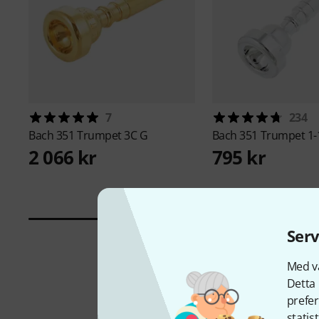
7
234
Bach
351 Trumpet 3C G
Bach
351 Trumpet 1-
2 066 kr
795 kr
Serv
Med vå
Detta 
prefer
statis