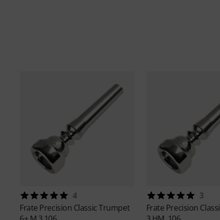
4
3
Frate Precision
Classic Trumpet
Frate Precision
Class
6+ M,3,106
3 HM, 106