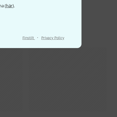
na (
här
).
·
Finstilt
Privacy Policy