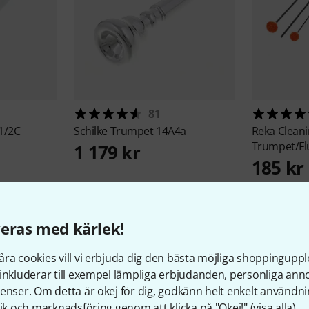
81
1/2C
Schilke
Trumpet 14A4a
Reka
Cleani
Trumpet/Fl
1 179 kr
185 kr
eras med kärlek!
ra cookies vill vi erbjuda dig den bästa möjliga shoppingupple
inkluderar till exempel lämpliga erbjudanden, personliga an
enser. Om detta är okej för dig, godkänn helt enkelt användni
tik och marknadsföring genom att klicka på "Okej!" (
visa alla
).