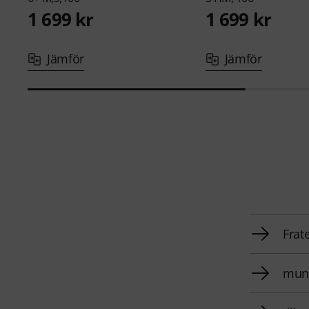
1 699 kr
1 699 kr
Jämför
Jämför
Frat
muns