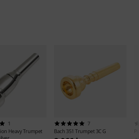
1
7
sion
Heavy Trumpet
Bach
351 Trumpet 3C G
Pi
ilver