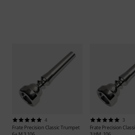
4
3
Frate Precision
Classic Trumpet
Frate Precision
Class
6+ M,3,106
3 HM, 106