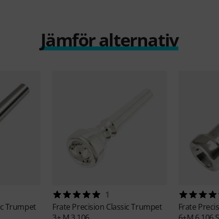
Jämför alternativ
1
ic Trumpet
Frate Precision
Classic Trumpet
Frate Preci
3+ M,3,106
6+M,6,106 S