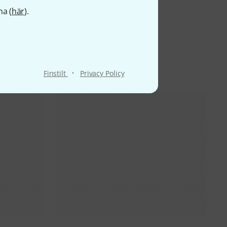
na (
här
).
·
Finstilt
Privacy Policy