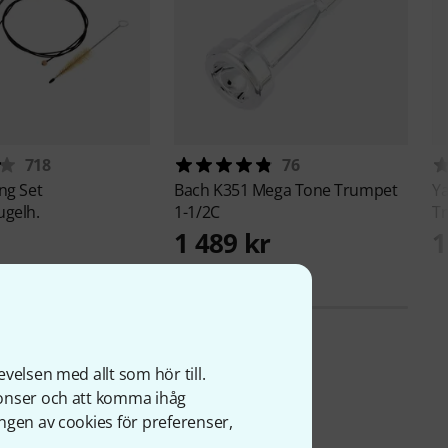
718
76
ng Set
Bach
K351 Mega Tone Trumpet
Y
ugelh.
1-1/2C
T
1 489 kr
1
velsen med allt som hör till.
nonser och att komma ihåg
ngen av cookies för preferenser,