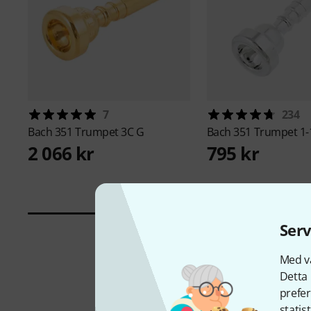
7
234
Bach
351 Trumpet 3C G
Bach
351 Trumpet 1-
2 066 kr
795 kr
Serv
Med vå
Detta 
prefer
statis