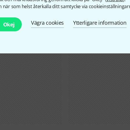
 när som helst återkalla ditt samtycke via cookieinställningar
Visste du?
Vägra cookies
Ytterligare information
Okej
Alla
Onlineguide