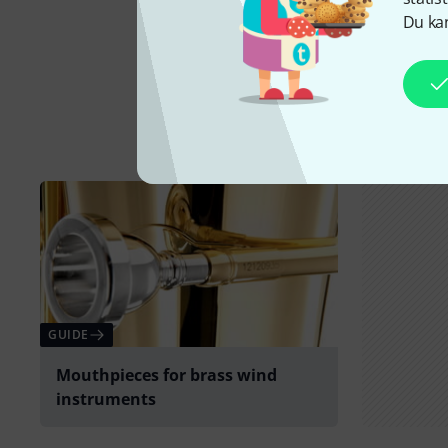
Du kan
GUIDE
Mouthpieces for brass wind
instruments