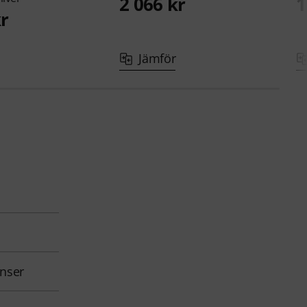
2 066 kr
1
kr
Jämför
onser