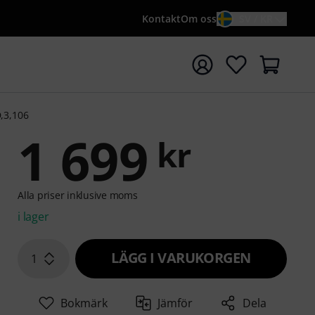
Kontakt
Om oss
SV / KR
a sökningen med söktermen {searchTerm}
,3,106
1 699
kr
Alla priser inklusive moms
i lager
LÄGG I VARUKORGEN
1
Bokmärk
Jämför
Dela