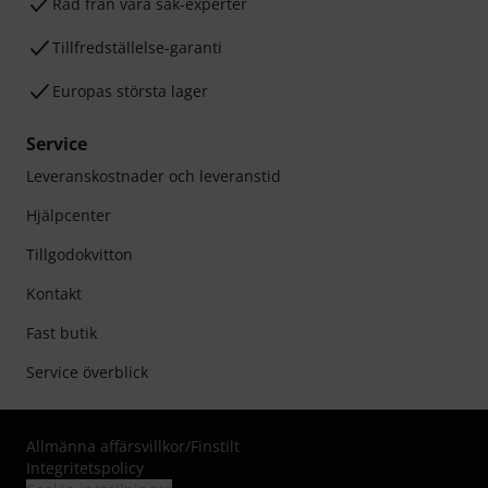
Råd från våra sak-experter
Tillfredställelse-garanti
Europas största lager
Service
Leveranskostnader och leveranstid
Hjälpcenter
Tillgodokvitton
Kontakt
Fast butik
Service överblick
Allmänna affärsvillkor
/
Finstilt
Integritetspolicy