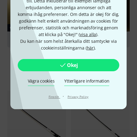
till. Detta inkluderar till exempel lämpliga
erbjudanden, personliga annonser och att
komma ihåg preferenser. Om detta är okej för dig,
godkänn helt enkelt användningen av cookies för
preferenser, statistik och marknadsföring genom
GUIDE
att klicka på "Okej!" (
visa alla
).
Bows for String Instruments
Du kan när som helst återkalla ditt samtycke via
cookieinställningarna (
här
).
Okej
Jämför alternativ
Vägra cookies
Ytterligare information
·
Finstilt
Privacy Policy