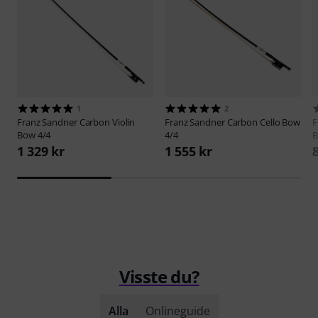
1
2
Franz Sandner
Carbon Violin
Franz Sandner
Carbon Cello Bow
F
Bow 4/4
4/4
B
1 329 kr
1 555 kr
Visste du?
Alla
Onlineguide