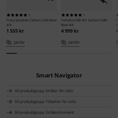
2
2
Franz Sandner
Carbon Cello Bow
Yamaha
CBB-301 Carbon Cello
P
4/4
Bow 4/4
4
1 555 kr
4 999 kr
Jämför
Jämför
Smart Navigator
till produktgrupp Stråkar för cello
till produktgrupp Tillbehör för cello
till produktgrupp Stråkinstrument