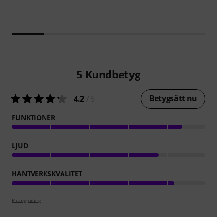
5
Kundbetyg
Betygsätt nu
4.2
/ 5
FUNKTIONER
LJUD
HANTVERKSKVALITET
Poängpolicy