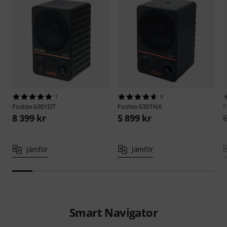
1
8
Fostex
6301DT
Fostex
6301NX
F
8 399 kr
5 899 kr
Jämför
Jämför
Smart Navigator