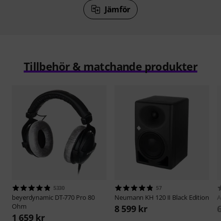
Jämför
Tillbehör & matchande produkter
5330
57
beyerdynamic
DT-770 Pro 80
Neumann
KH 120 II Black Edition
A
Ohm
8 599 kr
1 659 kr