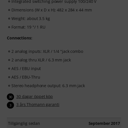
Integrated switching power supply 100/240 V
Dimensions (W x D x H): 482 x 284 x 44 mm
Weight: about 3.5 kg
Format: 19 "/ 1 RU
Connections:
2 analog inputs: XLR / 1/4 "jack combo
2 analog thru XLR / 6.3 mm jack
AES / EBU input
AES / EBU-Thru
Stereo headphone output: 6.3 mm jack
30 dagar öppet köp
30
3 års Thomann garanti
3
Tillgänglig sedan
September 2017