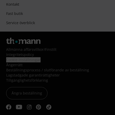
Kontakt
Fast butik
Service överblick
Allmänna affärsvillkor
/
Finstilt
Integritetspolicy
Cookie-inställningar
Ångerrätt
Beställningsprocess / slutförande av beställning
Lagstadgade garantirättigheter
Tillgänglighetsförklaring
Ångra beställning