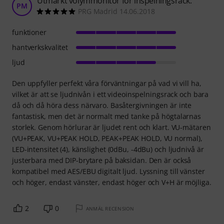
Utmärkt volymmonitor för inspelningsrack.
PM
PRG Madrid 14.06.2018
funktioner
hantverkskvalitet
ljud
Den uppfyller perfekt våra förväntningar på vad vi vill ha,
vilket är att se ljudnivån i ett videoinspelningsrack och bara
då och då höra dess närvaro. Basåtergivningen är inte
fantastisk, men det är normalt med tanke på högtalarnas
storlek. Genom hörlurar är ljudet rent och klart. VU-mätaren
(VU+PEAK, VU+PEAK HOLD, PEAK+PEAK HOLD, VU normal),
LED-intensitet (4), känslighet (0dBu, -4dBu) och ljudnivå är
justerbara med DIP-brytare på baksidan. Den är också
kompatibel med AES/EBU digitalt ljud. Lyssning till vänster
och höger, endast vänster, endast höger och V+H är möjliga.
2
0
ANMÄL RECENSION