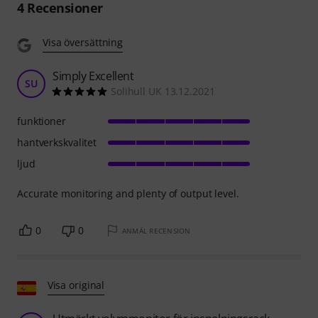
4
Recensioner
Visa översättning
Simply Excellent
SU
Solihull UK 13.12.2021
funktioner
hantverkskvalitet
ljud
Accurate monitoring and plenty of output level.
0
0
ANMÄL RECENSION
Visa original