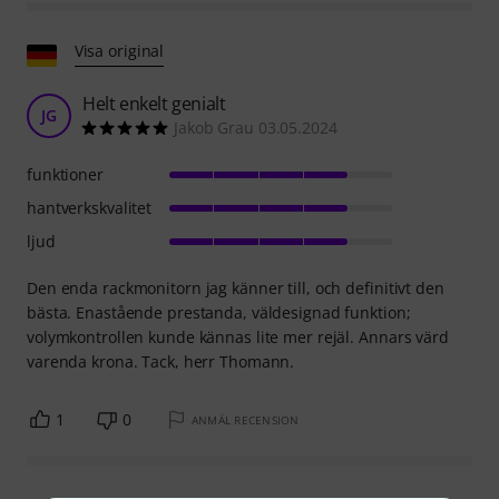
Visa original
Helt enkelt genialt
JG
Jakob Grau 03.05.2024
funktioner
hantverkskvalitet
ljud
Den enda rackmonitorn jag känner till, och definitivt den
bästa. Enastående prestanda, väldesignad funktion;
volymkontrollen kunde kännas lite mer rejäl. Annars värd
varenda krona. Tack, herr Thomann.
1
0
ANMÄL RECENSION