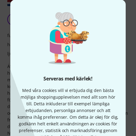
Visa original
För dyrt för ljudet
F
fk123 31.07.2022
funktioner
hantverkskvalitet
ljud
Även om jag vet att man inte kan bygga en fantastisk
högtalare i ett sådant chassi, förväntade jag mig verkligen
Serveras med kärlek!
mer av den här. Det är en rackmonterad högtalare som
kostar hundratals euro. Den tapetserade Shoutbox B205D
Med våra cookies vill vi erbjuda dig den bästa
har mycket mer volym. Om man spelar musik genom den
möjliga shoppingupplevelsen med allt som hör
förvrängs ljudet supersnabbt; för att vara en Shoutbox är
till. Detta inkluderar till exempel lämpliga
den fortfarande ganska bra om man sätter den i röstläge
erbjudanden, personliga annonser och att
och matar in ljudet hårt. Den fungerar fortfarande bra, men
komma ihåg preferenser. Om detta är okej för dig,
frontpanelen är av plast och den är alldeles för dyr för vad
godkänn helt enkelt användningen av cookies för
den är. Tyvärr finns det inget rimligt alternativ i
preferenser, statistik och marknadsföring genom
Nederländerna.