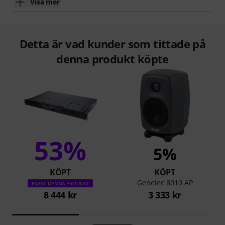
Visa mer
Detta är vad kunder som tittade på
denna produkt köpte
53%
5%
KÖPT
KÖPT
Genelec 8010 AP
EXAKT DENNA PRODUKT
8 444 kr
3 333 kr