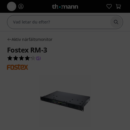
Börja 
Aktiv närfältsmonitor
Fostex RM-3
4.2 av 5 stjärnor från 5 kundbetyg
(
5
)