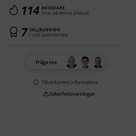
114
BESÖKARE
tittar på denna produkt
7
SÄLJRANKING
i USB Ljudinterface
Fråga oss
Tillverkarens information.
Säkerhetsvarningar