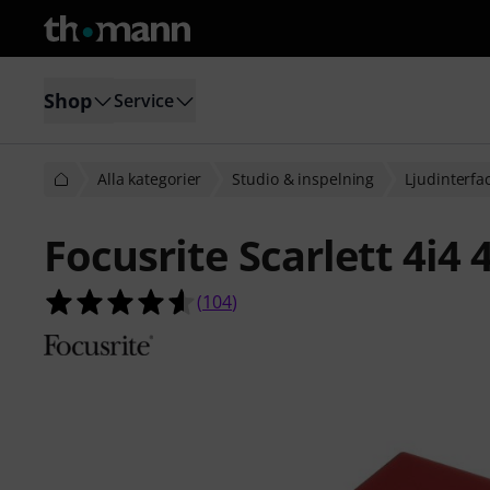
Shop
Service
Alla kategorier
Studio & inspelning
Ljudinterfa
Focusrite Scarlett 4i4
4.6 av 5 stjärnor från 104 kundbety
(
104
)