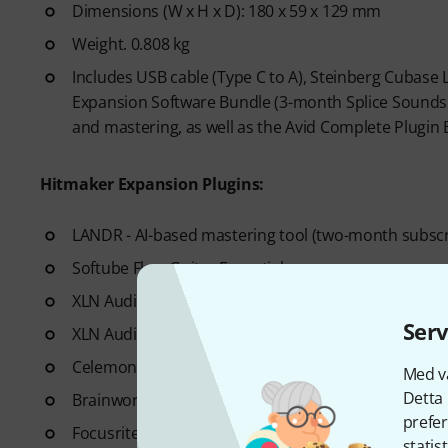
Dimensions (W x H x D): 180 x 59 x 129 mm
Weight. 0.808 kg
Includes USB cable (Type C to A), Steinberg Cubase L
Expansion Software Bundle (3-month Splice Sounds
and mastering, as well as the Avid Complete Plugin 
Hitmaker Expansion Plugins:
LANDR - AI-based mastering tool (two-month subscr
Softube Flow Guitar Essentials
XLN Audio Addictive Keys Studio Grand Piano – Vir
Serv
XLN Audio Addictive Drums 2: Studio Rock - Virtual
Celemony Melodyne Essential
Med vå
Detta 
Brainworx Bx_console Focusrite SC - Channelstrip
prefer
Focusrite Red 2 & 3 Plugin Suite - EQ and Compress
statis