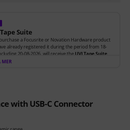
 Tape Suite
 purchase a Focusrite or Novation Hardware product
have already registered it during the period from 18-
cluding 20-08-2026, will receive the
UVI Tape Suite
their account.
A MER
ace with USB-C Connector
namic range