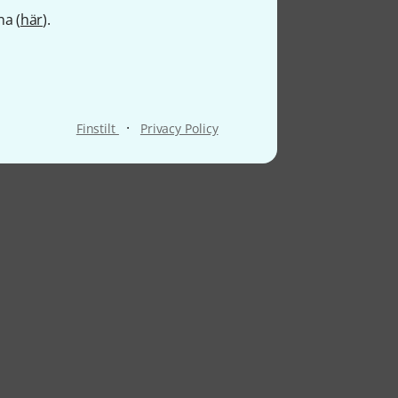
na (
här
).
·
Finstilt
Privacy Policy