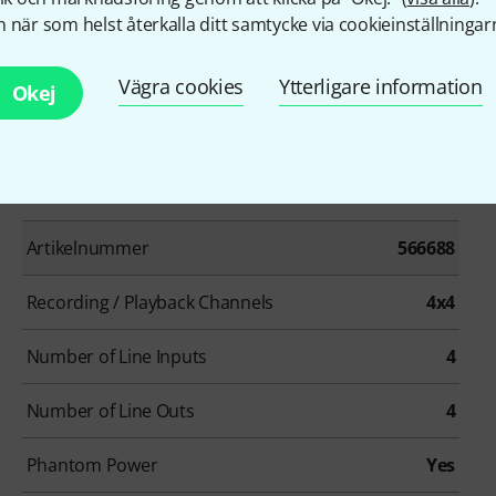
 när som helst återkalla ditt samtycke via cookieinställningar
Vägra cookies
Ytterligare information
Okej
Artikelnummer
566688
Recording / Playback Channels
4x4
Number of Line Inputs
4
Number of Line Outs
4
Phantom Power
Yes