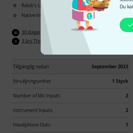
Relab's LX480 Essentials - Reverb
Du kan
Native Instruments MASSIVE, FAST Balancer
30 dagar öppet köp
30
3 års Thomann garanti
3
Tillgänglig sedan
September 2023
försäljningsenhet
1 Styck
Number of Mic Inputs
2
Instrument Inputs
2
Headphone Outs
1