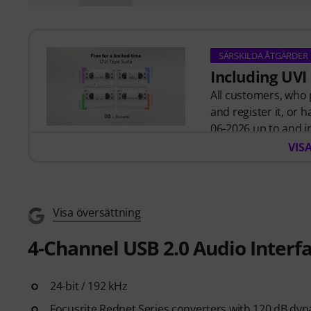
SÄRSKILDA ÅTGÄRDER
Including UVI
All customers, who
and register it, or 
06-2026 up to and in
Plugins for free
in 
VIS
Visa översättning
4-Channel USB 2.0 Audio Interf
24-bit / 192 kHz
Focusrite Rednet Series converters with 120 dB dy