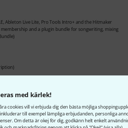
E, Ableton Live Lite, Pro Tools Intro+ and the Hitmaker
 membership and a plugin bundle for songwriting, mixing
Bundle)
iption)
tual Keyboard Instruments
eras med kärlek!
 Drum Library
ra cookies vill vi erbjuda dig den bästa möjliga shoppingupple
inkluderar till exempel lämpliga erbjudanden, personliga an
enser. Om detta är okej för dig, godkänn helt enkelt användni
or
tik och marknadsföring genom att klicka på "Okej!" (
visa alla
).