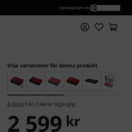
Kontakt
Om oss
SV / KR
a sökningen med söktermen {searchTerm}
n
Visa variationer för denna produkt
B-Stock
från 2 444 kr tillgänglig
2 599
kr