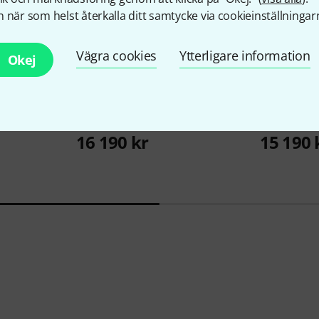
 när som helst återkalla ditt samtycke via cookieinställningar
Vägra cookies
Ytterligare information
Okej
19
Neumann
KH 150
EVE Audio
S
16 190 kr
15 190 