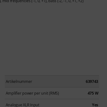
mid frequencies (-1, 0, +1), bass (-2, -1, 0, +1, +2)
Artikelnummer
639743
Amplifier power per unit (RMS)
475 W
Analogue XLR Input
Yes