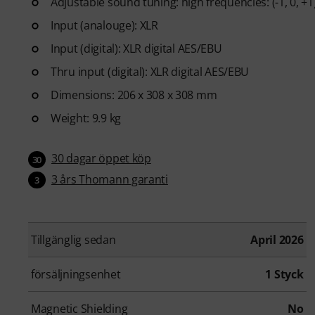
Adjustable sound tuning: high frequencies: (-1, 0, +1), 
Input (analouge): XLR
Input (digital): XLR digital AES/EBU
Thru input (digital): XLR digital AES/EBU
Dimensions: 206 x 308 x 308 mm
Weight: 9.9 kg
30 dagar öppet köp
30
3 års Thomann garanti
3
Tillgänglig sedan
April 2026
försäljningsenhet
1 Styck
Magnetic Shielding
No