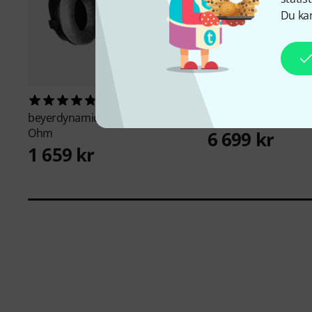
Du kan
5330
134
beyerdynamic
DT-770 Pro 80
ADAM Audio
Sub 8
Ohm
6 699 kr
1 659 kr