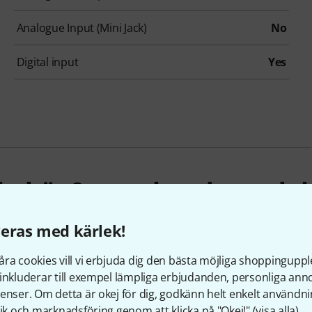
Analogue Input (Mini Jack)
No
Digital input
Yes
llbehör & matchande produk
eras med kärlek!
ra cookies vill vi erbjuda dig den bästa möjliga shoppingupple
inkluderar till exempel lämpliga erbjudanden, personliga an
enser. Om detta är okej för dig, godkänn helt enkelt användni
tik och marknadsföring genom att klicka på "Okej!" (
visa alla
).