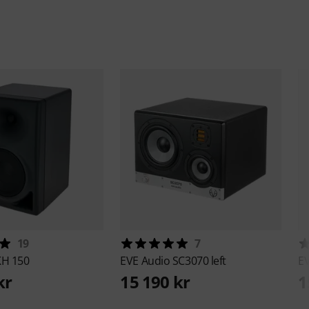
19
7
KH 150
EVE Audio
SC3070 left
E
kr
15 190 kr
1