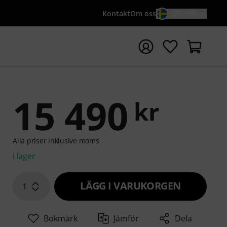
Kontakt
Om oss
SV / KR
a sökningen med söktermen {searchTerm}
15 490
kr
Alla priser inklusive moms
i lager
LÄGG I VARUKORGEN
1
Bokmärk
Jämför
Dela