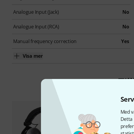
Analogue Input (Jack)
No
Analogue Input (RCA)
No
Manual frequency correction
Yes
Visa mer
Ti
Serv
Med vå
Detta 
prefer
statis