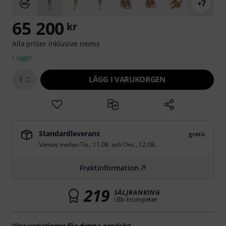
+7
65 200
kr
Alla priser inklusive moms
i lager
LÄGG I VARUKORGEN
1
Standardleverans
gratis
Väntas mellan
Tis., 11.08.
och
Ons., 12.08.
.
Fraktinformation
219
SÄLJRANKING
i Bb-trumpeter
Visa variationer för denna produkt