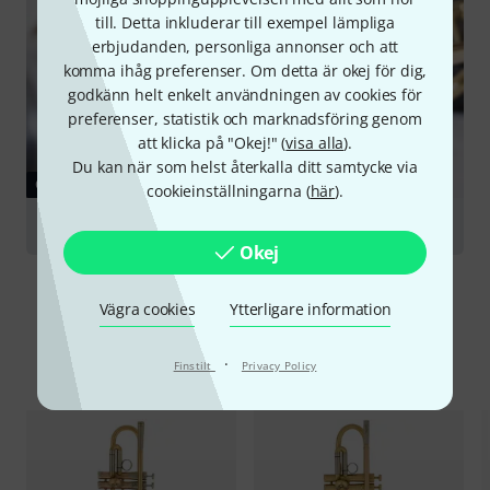
till. Detta inkluderar till exempel lämpliga
erbjudanden, personliga annonser och att
komma ihåg preferenser. Om detta är okej för dig,
godkänn helt enkelt användningen av cookies för
preferenser, statistik och marknadsföring genom
att klicka på "Okej!" (
visa alla
).
Du kan när som helst återkalla ditt samtycke via
GUIDE
cookieinställningarna (
här
).
Trumpets
Okej
Vägra cookies
Ytterligare information
Jämför alternativ
·
Finstilt
Privacy Policy