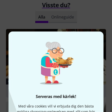
Visste du?
Alla
Onlineguide
GUIDE
Choosing a Beginner's Instrument
Serveras med kärlek!
Med våra cookies vill vi erbjuda dig den bästa
möjliga shoppingupplevelsen med allt som hör