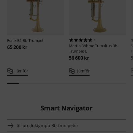
Fenix
B1 Bb-Trumpet
1
Martin Böhme
Tumultus Bb-
S
65 200 kr
Trumpet L
T
56 600 kr
5
Jämför
Jämför
Smart Navigator
till produktgrupp Bb-trumpeter