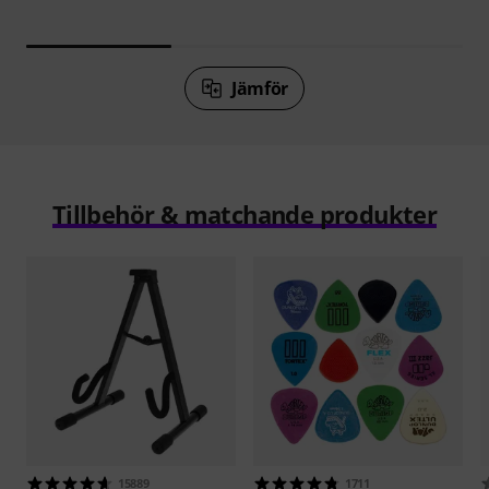
Jämför
Tillbehör & matchande produkter
15889
1711