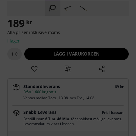
189
kr
Alla priser inklusive moms
i lager
LÄGG I VARUKORGEN
1
Standardleverans
69 kr
Från 1 600 kr gratis
Väntas mellan
Tors., 13.08.
och
Fre., 14.08.
.
Snabb Leverans
Pris i kassan
Beställ inom
6 Tim. 46 Min.
för snabbast möjliga leverans.
Leveransdatum visas i kassan.