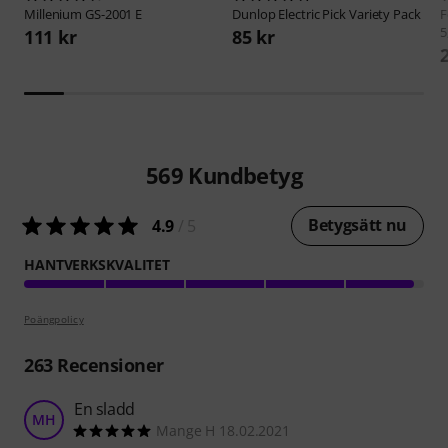
Millenium
GS-2001 E
Dunlop
Electric Pick Variety Pack
F
5
111 kr
85 kr
569
Kundbetyg
Betygsätt nu
4.9
/ 5
HANTVERKSKVALITET
Poängpolicy
263
Recensioner
En sladd
MH
Mange H 18.02.2021