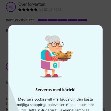
Över förväntan
HJ
h j 07.01.2021
hantverkskvalitet
Riktigt bra, jag har helt klart valt rätt.
0
0
ANMÄL RECENSION
Man måste ju ha en kabel som det står Fender
på...
J
JohnHenry 07.05.2020
hantverkskvalitet
Serveras med kärlek!
...om man spelar på Fender-gitarrer. Fast det har gått att
spela på Fender-gitarrer i 30 år utan en Fender-kabel också
Med våra cookies vill vi erbjuda dig den bästa
i och för sig. Jag har kablar i olika prisklasser, ett gäng har
möjliga shoppingupplevelsen med allt som hör
följt med när jag har köpt Harley Benton-gitarrer. Märker jag
till. Detta inkluderar till exempel lämpliga