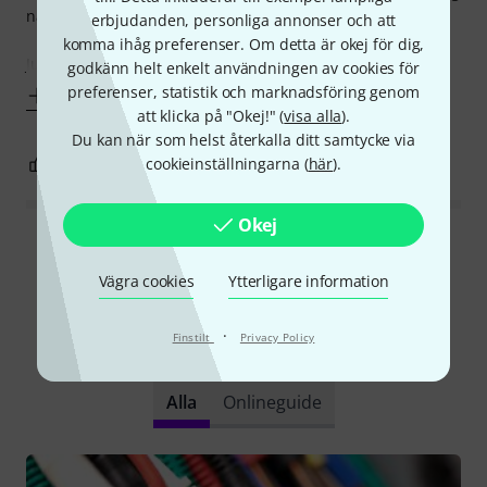
någon skillnad på kablarna? Det beror på hur full jag är.
erbjudanden, personliga annonser och att
komma ihåg preferenser. Om detta är okej för dig,
Just denna kabel används i min hemstudio, så slitaget
godkänn helt enkelt användningen av cookies för
preferenser, statistik och marknadsföring genom
Visa mer
att klicka på "Okej!" (
visa alla
).
Du kan när som helst återkalla ditt samtycke via
cookieinställningarna (
här
).
1
1
ANMÄL RECENSION
Okej
Läs alla recensioner
Vägra cookies
Ytterligare information
·
Finstilt
Privacy Policy
Visste du?
Alla
Onlineguide