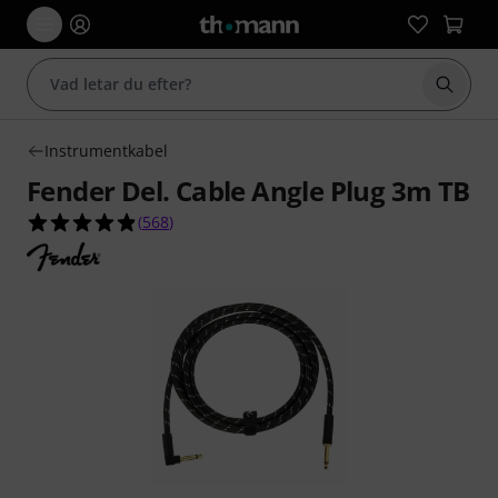
Börja 
Instrumentkabel
Fender Del. Cable Angle Plug 3m TB
4.9 av 5 stjärnor från 568 kundbetyg
(
568
)