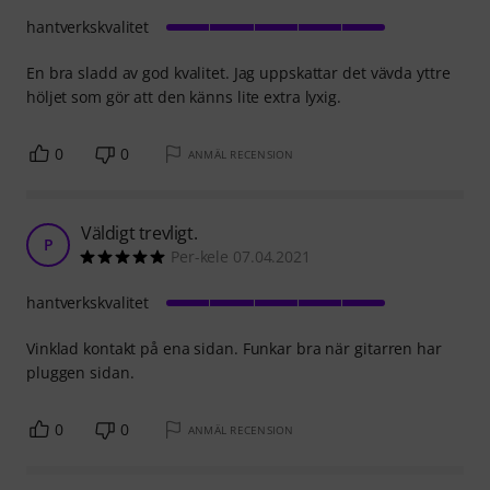
hantverkskvalitet
En bra sladd av god kvalitet. Jag uppskattar det vävda yttre
höljet som gör att den känns lite extra lyxig.
0
0
ANMÄL RECENSION
Väldigt trevligt.
P
Per-kele 07.04.2021
hantverkskvalitet
Vinklad kontakt på ena sidan. Funkar bra när gitarren har
pluggen sidan.
0
0
ANMÄL RECENSION