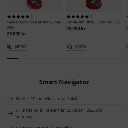
2
3
Fender
Am Ultra II Strat HSS MN
Fender
Am Ultra II Strat MN SRD
F
SRD
25 390 kr
2
25 890 kr
Jämför
Jämför
Smart Navigator
Fender ST-modeller en överblick
ST-modeller till priser från 25750 kr - 26250 kr
annonser
till produktgrupp ST-modeller