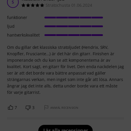
S
Stratochusta 01.06.2024
funktioner
ljud
hantverkskvalitet
Om du gillar det klassiska stratoljudet (Hendrix, SRV,
Knopfler, Frusciante...) är det här din gitarr. Finishen är
imponerande och du kan se att komponenterna är av
kvalitet. Kort sagt, en gitarr för livet. Den enda nackdelen jag
ser är att det borde vara bättre anpassat vad gäller
strängarnas verkan, men inget som inte går att lösa. Annars
ångrar jag det inte alls, detta under borde vara ett måste
för varje gitarrist.
7
3
ANMÄL RECENSION
Läs alla recensioner