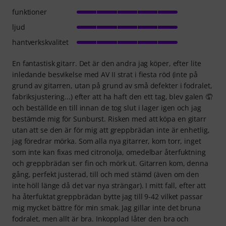
funktioner
ljud
hantverkskvalitet
En fantastisk gitarr. Det är den andra jag köper, efter lite
inledande besvikelse med AV II strat i fiesta röd (inte på
grund av gitarren, utan på grund av små defekter i fodralet,
fabriksjustering...) efter att ha haft den ett tag, blev galen 🤦
och beställde en till innan de tog slut i lager igen och jag
bestämde mig för Sunburst. Risken med att köpa en gitarr
utan att se den är för mig att greppbrädan inte är enhetlig,
jag föredrar mörka. Som alla nya gitarrer, kom torr, inget
som inte kan fixas med citronolja, omedelbar återfuktning
och greppbrädan ser fin och mörk ut. Gitarren kom, denna
gång, perfekt justerad, till och med stämd (även om den
inte höll länge då det var nya strängar). I mitt fall, efter att
ha återfuktat greppbrädan bytte jag till 9-42 vilket passar
mig mycket bättre för min smak. Jag gillar inte det bruna
fodralet, men allt är bra. Inkopplad låter den bra och