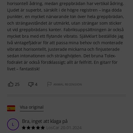
horisontell ådring, medan greppbrädan har vertikal ådring.
Ljudet är superbt, särskilt i de högre registren – inga döda
punkter, en mycket närvarande ton över hela greppbrädan,
och strängavståndet är utmärkt, utan strängar som sticker
ut vid greppbrädans kanter. Fabriksuppsättningen är också
mycket bra med ett flytande vibrato. Självklart beställde jag
två vintagefjädrar för att passa mina behov och monterade
vibratot horisontellt, justerade mickarna och finjusterade
sedan intonationen och stränghöjden. Det bruna Tolex-
fodralet är också förstklassigt; allt är felfritt. En gitarr för
livet – fantastisk!
25
4
ANMÄL RECENSION
Visa original
Bra, inget att klaga på
L
LosCar 20.01.2024