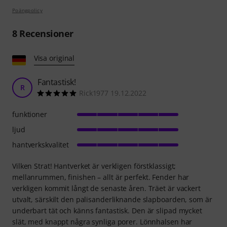
Poängpolicy
8
Recensioner
Visa original
Fantastisk!
R
Rick1977 19.12.2022
funktioner
ljud
hantverkskvalitet
Vilken Strat! Hantverket är verkligen förstklassigt;
mellanrummen, finishen – allt är perfekt. Fender har
verkligen kommit långt de senaste åren. Träet är vackert
utvalt, särskilt den palisanderliknande slapboarden, som är
underbart tät och känns fantastisk. Den är slipad mycket
slät, med knappt några synliga porer. Lönnhalsen har