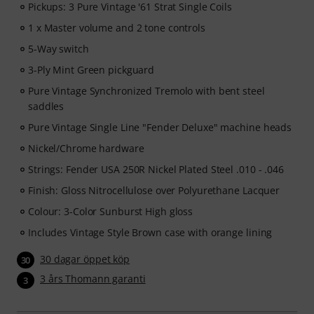
Pickups: 3 Pure Vintage '61 Strat Single Coils
1 x Master volume and 2 tone controls
5-Way switch
3-Ply Mint Green pickguard
Pure Vintage Synchronized Tremolo with bent steel
saddles
Pure Vintage Single Line "Fender Deluxe" machine heads
Nickel/Chrome hardware
Strings: Fender USA 250R Nickel Plated Steel .010 - .046
Finish: Gloss Nitrocellulose over Polyurethane Lacquer
Colour: 3-Color Sunburst High gloss
Includes Vintage Style Brown case with orange lining
30 dagar öppet köp
30
3 års Thomann garanti
3