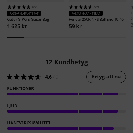
656
609
F
PASSAR GARANTERAT
PASSAR GARANTERAT
S
Gator
G-PG E-Guitar Bag
Fender
250R NPS Ball End 10-46
2
1 625 kr
59 kr
12
Kundbetyg
Betygsätt nu
4.6
/ 5
FUNKTIONER
LJUD
HANTVERKSKVALITET