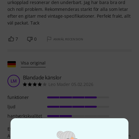
urkopplad resonerar den underbart. Jag har bara bra ord
och noll problem. Rekommenderas starkt för alla som letar
efter en gitarr med vintage-specifikationer. Perfekt frakt, allt
väl packat. Tack
7
0
ANMÄL RECENSION
Visa original
Blandade känslor
LM
Leo Mader 05.02.2026
funktioner
ljud
hantverkskvalitet
Efter att ha ägt en American Standard från 1989 och en
American Vintage Stratocaster från 1957 valde jag American