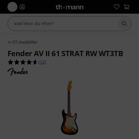
Börja 
ST-modeller
Fender AV II 61 STRAT RW WT3TB
4.6 av 5 stjärnor från 12 kundbetyg
(
12
)