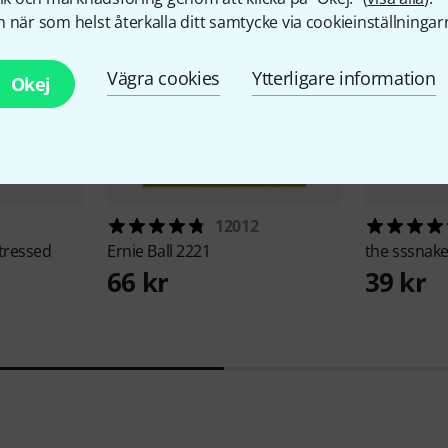
 när som helst återkalla ditt samtycke via cookieinställningar
Vägra cookies
Ytterligare information
Okej
12012
tressed
Ernie Ball
2221
the sssnak
66 kr
39 kr