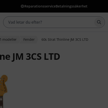
Reparationsservice
Betalningssäkerhet
Börj
T-modeller
Fender
60s Strat Thinline JM 3CS LTD
ine JM 3CS LTD