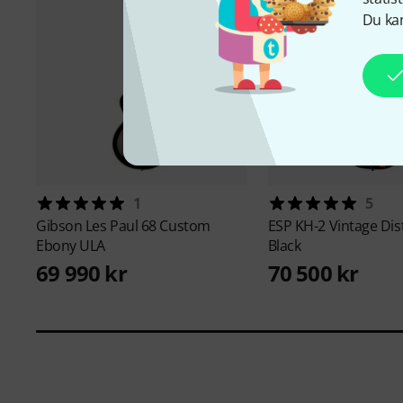
Du kan
1
5
Gibson
Les Paul 68 Custom
ESP
KH-2 Vintage Dis
Ebony ULA
Black
69 990 kr
70 500 kr