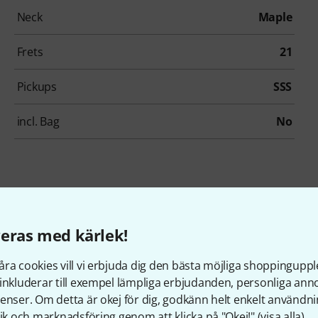
Neck
Maple
Frets
21
Pickups
SSS
incl. Bag
No
eras med kärlek!
llbehör & matchande produk
ra cookies vill vi erbjuda dig den bästa möjliga shoppingupple
inkluderar till exempel lämpliga erbjudanden, personliga an
enser. Om detta är okej för dig, godkänn helt enkelt användni
tik och marknadsföring genom att klicka på "Okej!" (
visa alla
).