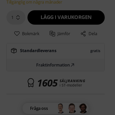
Tillgänglig om några månader
LÄGG I VARUKORGEN
1
Bokmärk
Jämför
Dela
Standardleverans
gratis
Fraktinformation
1605
SÄLJRANKING
i ST-modeller
Fråga oss