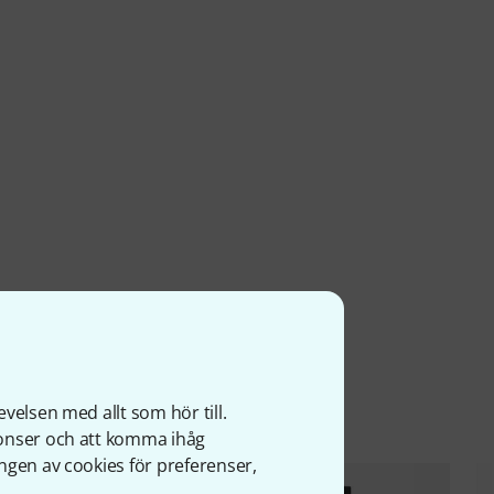
ter
velsen med allt som hör till.
nonser och att komma ihåg
ngen av cookies för preferenser,