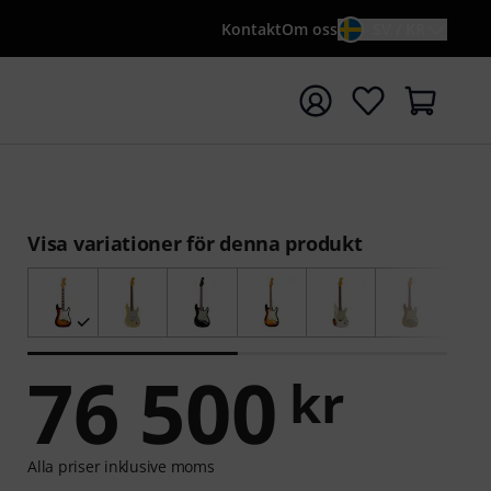
Kontakt
Om oss
SV / KR
a sökningen med söktermen {searchTerm}
Visa variationer för denna produkt
76 500
kr
Alla priser inklusive moms