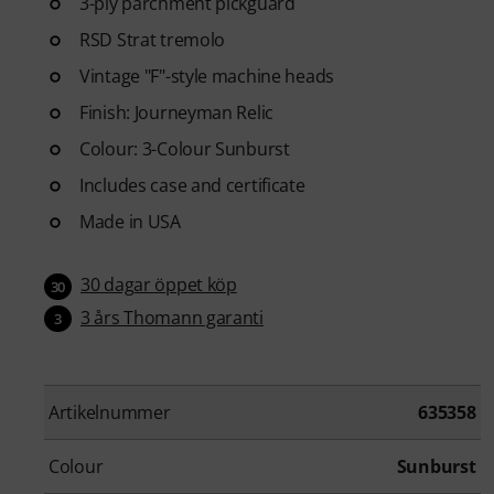
3-ply parchment pickguard
RSD Strat tremolo
Vintage "F"-style machine heads
Finish: Journeyman Relic
Colour: 3-Colour Sunburst
Includes case and certificate
Made in USA
30 dagar öppet köp
30
3 års Thomann garanti
3
Artikelnummer
635358
Colour
Sunburst