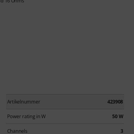
and 16 Ohms
Artikelnummer
423908
Power rating in W
50 W
Channels
3