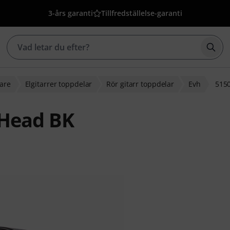
3-års garanti
Tillfredställelse-garanti
Börj
kare
Elgitarrer toppdelar
Rör gitarr toppdelar
Evh
5150
 Head BK