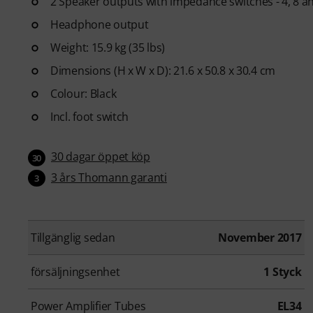
2 Speaker outputs with impedance switches - 4, 8 
Headphone output
Weight: 15.9 kg (35 lbs)
Dimensions (H x W x D): 21.6 x 50.8 x 30.4 cm
Colour: Black
Incl. foot switch
30 dagar öppet köp
30
3 års Thomann garanti
3
Tillgänglig sedan
November 2017
försäljningsenhet
1 Styck
Power Amplifier Tubes
EL34