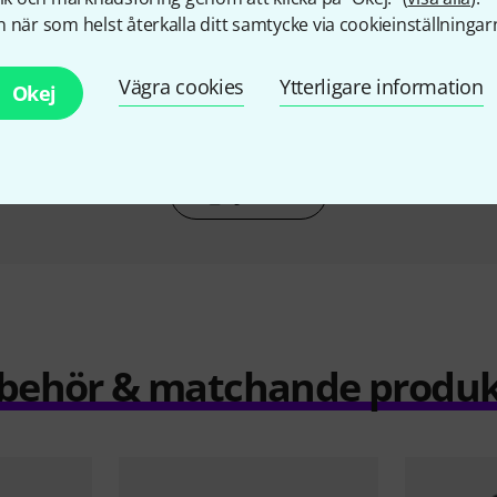
KÖPT
KÖPT
 när som helst återkalla ditt samtycke via cookieinställningar
Evh 5150 III 50 W 6L6 Head
Evh 5150 Iconic 80W Top 
Stealth
8 499 kr
Vägra cookies
Ytterligare information
15 590 kr
Okej
Jämför
llbehör & matchande produk