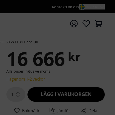
Kontakt
Om oss
SV / KR
a sökningen med söktermen {searchTerm}
 III 50 W EL34 Head BK
16 666
kr
Alla priser inklusive moms
I lager om 1-2 veckor
LÄGG I VARUKORGEN
1
Bokmärk
Jämför
Dela