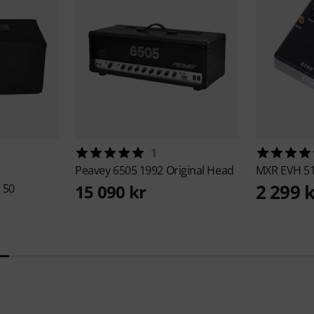
1
Peavey
6505 1992 Original Head
MXR
EVH 51
2 299 
15 090 kr
 50