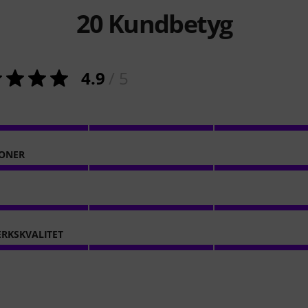
20
Kundbetyg
4.9
/ 5
ONER
RKSKVALITET