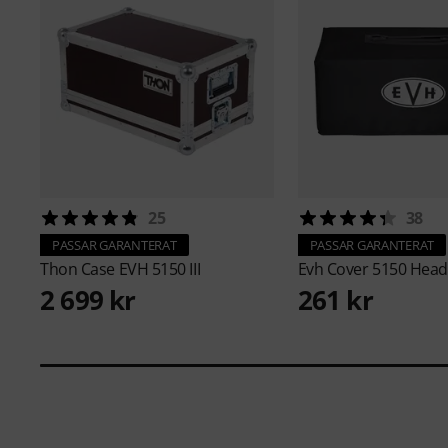
25
38
PASSAR GARANTERAT
PASSAR GARANTERAT
Thon
Case EVH 5150 III
Evh
Cover 5150 Head
2 699 kr
261 kr