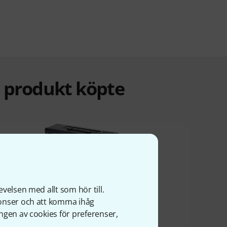
a produkt köpte
9%
velsen med allt som hör till.
nonser och att komma ihåg
ngen av cookies för preferenser,