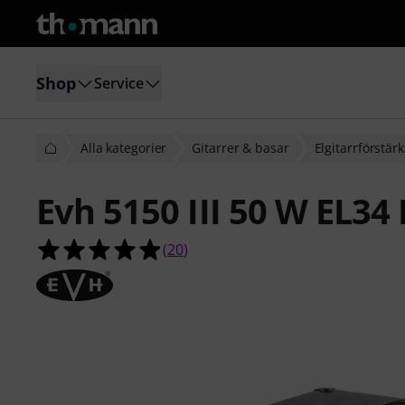
Shop
Service
Alla kategorier
Gitarrer & basar
Elgitarr­förstär
Evh 5150 III 50 W EL34
4.9 av 5 stjärnor från 20 kundbetyg
(
20
)