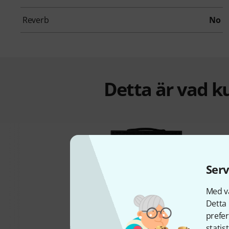
Reverb
No
Detta är vad k
Serv
13%
Med vå
Detta 
prefer
statis