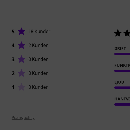
5
18 Kunder
4
2 Kunder
DRIFT
3
0 Kunder
FUNKTI
2
0 Kunder
LJUD
1
0 Kunder
HANTVE
Poängpolicy