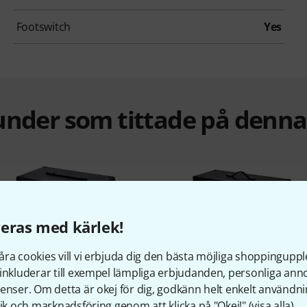
Footswitch
Yes
under som tittade på denn
eras med kärlek!
12%
11%
ra cookies vill vi erbjuda dig den bästa möjliga shoppingupple
inkluderar till exempel lämpliga erbjudanden, personliga an
enser. Om detta är okej för dig, godkänn helt enkelt användni
tik och marknadsföring genom att klicka på "Okej!" (
visa alla
).