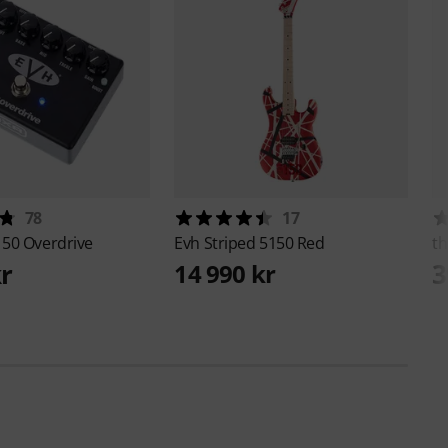
78
17
50 Overdrive
Evh
Striped 5150 Red
th
kr
3
14 990 kr