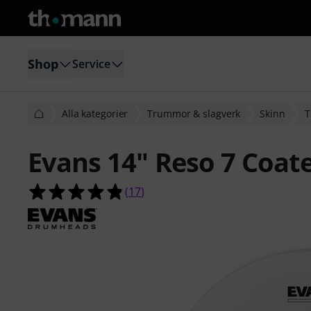
Shop
Service
Alla kategorier
Trummor & slagverk
Skinn
T
Evans 14" Reso 7 Coat
4.8 av 5 stjärnor från 17 kundbetyg
(
17
)