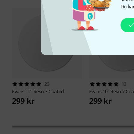
Du kan
23
13
Evans
12" Reso 7 Coated
Evans
10" Reso 7 Co
299 kr
299 kr