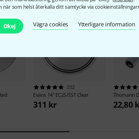
 när som helst återkalla ditt samtycke via cookieinställningar
Vägra cookies
Ytterligare information
Okej
252
ated
Evans
14" EC2S/SST Clear
Thomann
D
311 kr
22,80 