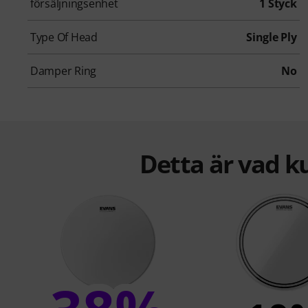
försäljningsenhet
1 Styck
Type Of Head
Single Ply
Damper Ring
No
Detta är vad k