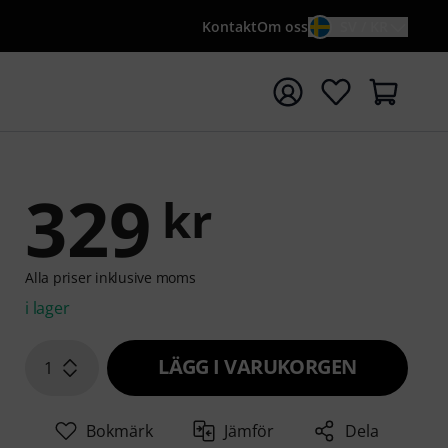
Kontakt
Om oss
SV / KR
a sökningen med söktermen {searchTerm}
329
kr
Alla priser inklusive moms
i lager
LÄGG I VARUKORGEN
1
Bokmärk
Jämför
Dela