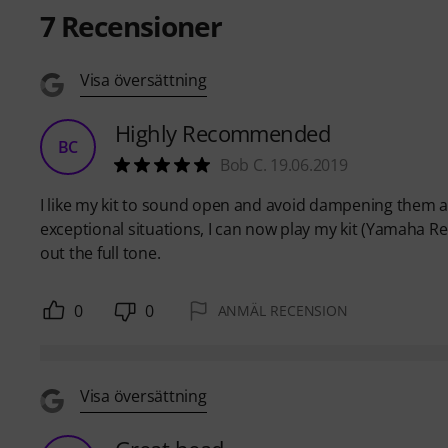
7
Recensioner
Visa översättning
Highly Recommended
BC
Bob C. 19.06.2019
I like my kit to sound open and avoid dampening them as
exceptional situations, I can now play my kit (Yamaha
out the full tone.
0
0
ANMÄL RECENSION
Visa översättning