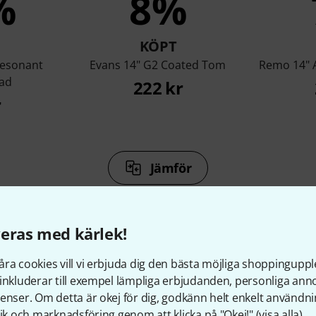
%
8%
KÖPT
Resonant
Evans 14" G2 Coated Tom
Remo 14" 
ead
222 kr
r
Jämför
eras med kärlek!
ra cookies vill vi erbjuda dig den bästa möjliga shoppingupple
inkluderar till exempel lämpliga erbjudanden, personliga an
llbehör & matchande produk
enser. Om detta är okej för dig, godkänn helt enkelt användni
tik och marknadsföring genom att klicka på "Okej!" (
visa alla
).