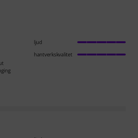
ljud
hantverkskvalitet
ut
nging