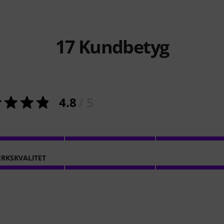
17
Kundbetyg
4.8
/ 5
RKSKVALITET