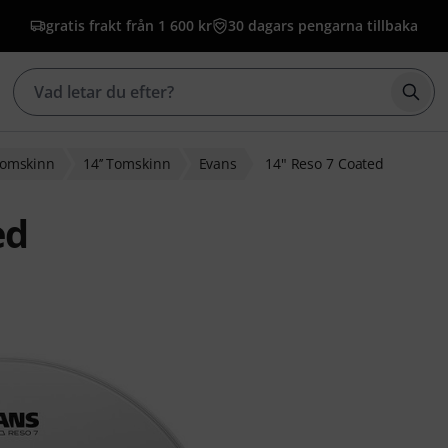
gratis frakt från 1 600 kr
30 dagars pengarna tillbaka
Börj
omskinn
14’’ Tomskinn
Evans
14" Reso 7 Coated
ed