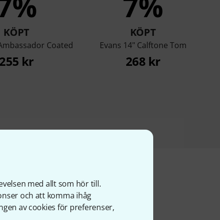
7%
7%
KÖPT
KÖPT
Ambassador Coated
Evans 14" Calftone Tom
255 kr
268 kr
velsen med allt som hör till.
nonser och att komma ihåg
ter
ngen av cookies för preferenser,