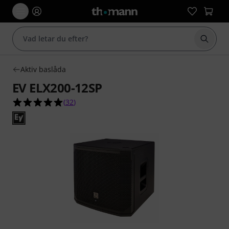
Börja 
Aktiv baslåda
EV ELX200-12SP
4.9 av 5 stjärnor från 32 kundbetyg
(
32
)