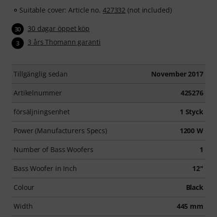
Suitable cover: Article no.
427332
(not included)
30 dagar öppet köp
30
3 års Thomann garanti
3
Tillgänglig sedan
November 2017
Artikelnummer
425276
försäljningsenhet
1 Styck
Power (Manufacturers Specs)
1200 W
Number of Bass Woofers
1
Bass Woofer in Inch
12"
Colour
Black
Width
445 mm