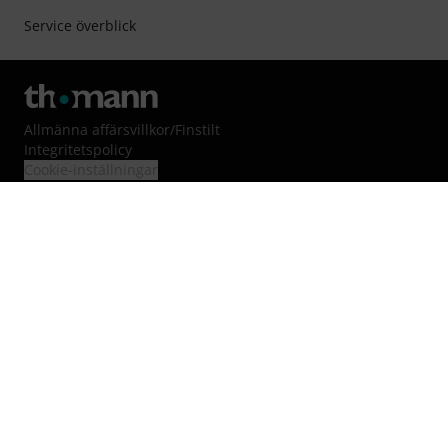
Service överblick
Allmänna affärsvillkor
/
Finstilt
Integritetspolicy
Cookie-inställningar
Ångerrätt
Beställningsprocess / slutförande av beställning
Lagstadgade garantirättigheter
Tillgänglighetsförklaring
Ångra beställning
Om oss
Jobb & karriär
Blog