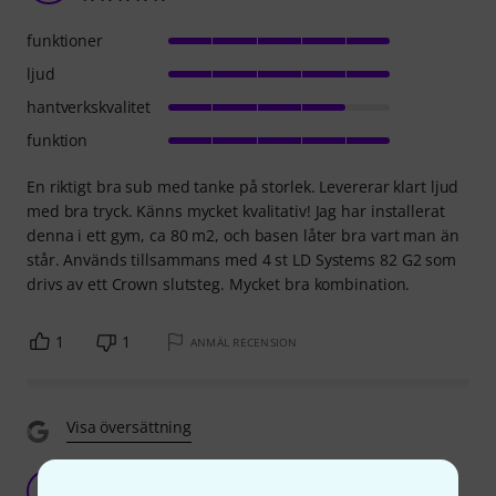
funktioner
ljud
hantverkskvalitet
funktion
En riktigt bra sub med tanke på storlek. Levererar klart ljud
med bra tryck. Känns mycket kvalitativ! Jag har installerat
denna i ett gym, ca 80 m2, och basen låter bra vart man än
står. Används tillsammans med 4 st LD Systems 82 G2 som
drivs av ett Crown slutsteg. Mycket bra kombination.
1
1
ANMÄL RECENSION
Visa översättning
Little THUMPER!
CS