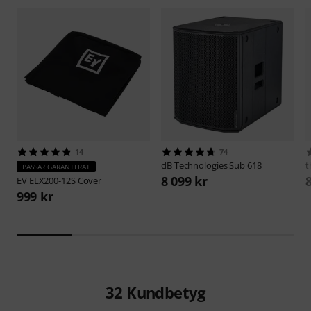
14
74
dB Technologies
Sub 618
t
PASSAR GARANTERAT
8 099 kr
EV
ELX200-12S Cover
999 kr
32
Kundbetyg