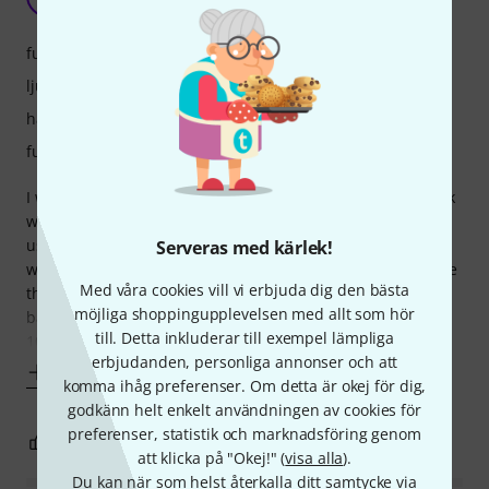
Carl SOUL 10.07.2023
funktioner
ljud
hantverkskvalitet
funktion
I was looking for a subwoofer that would not break my back
when loading/unloading and that's what I got. Firstly it was
used outside for roughly 60 people and within it's limits it
Serveras med kärlek!
worked surprisingly well with 2X10 inch RCF's. It won't rattle
Med våra cookies vill vi erbjuda dig den bästa
the drinks off a table but it certainly does provide warm
möjliga shoppingupplevelsen med allt som hör
bass. However. Inside a venue with quite low ceilings and
till. Detta inkluderar till exempel lämpliga
100 people
erbjudanden, personliga annonser och att
Visa mer
komma ihåg preferenser. Om detta är okej för dig,
godkänn helt enkelt användningen av cookies för
preferenser, statistik och marknadsföring genom
8
2
ANMÄL RECENSION
att klicka på "Okej!" (
visa alla
).
Du kan när som helst återkalla ditt samtycke via