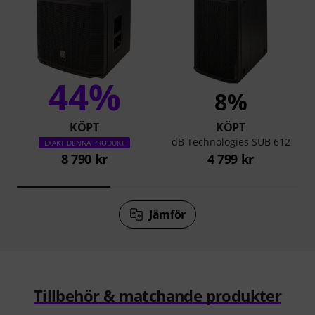
44%
8%
KÖPT
KÖPT
dB Technologies SUB 612
EXAKT DENNA PRODUKT
8 790 kr
4 799 kr
Jämför
Tillbehör & matchande produkter