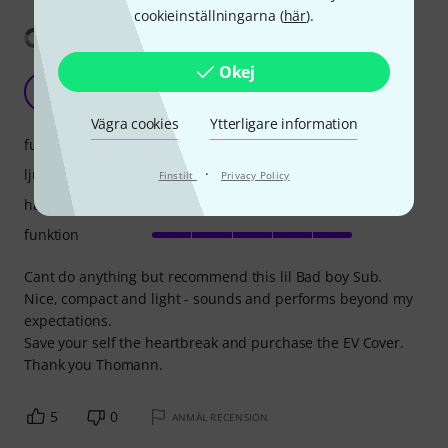
cookieinställningarna (
här
).
Visa översättning
Okej
Recommended
JC
jason c 18.05.2023
Vägra cookies
Ytterligare information
funktioner
·
ljud
Finstilt
Privacy Policy
hantverkskvalitet
funktion
Cant do anything but recommend this lil Bad boy Sub.
Nice, compact and light - sounds and performs beyond my
expectations.
Save your self the heartbreak and purchase the EV Cover.
Thank you Thomann.
5
0
ANMÄL RECENSION