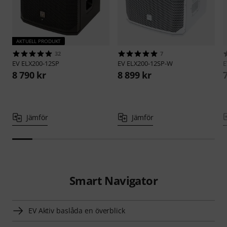
AKTUELL PRODUKT
32
7
EV
ELX200-12SP
EV
ELX200-12SP-W
8 790 kr
8 899 kr
Jämför
Jämför
Smart Navigator
EV Aktiv baslåda en överblick