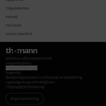
Tillgodokvitton
Kontakt
Fast butik
Service överblick
Allmänna affärsvillkor
/
Finstilt
Integritetspolicy
Cookie-inställningar
Ångerrätt
Beställningsprocess / slutförande av beställning
Lagstadgade garantirättigheter
Tillgänglighetsförklaring
Ångra beställning