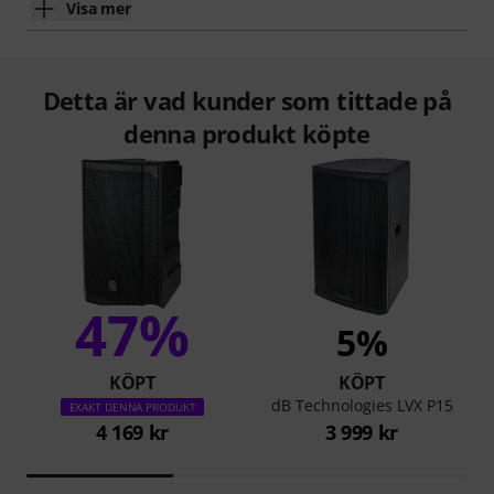
Visa mer
Detta är vad kunder som tittade på
denna produkt köpte
47%
5%
KÖPT
KÖPT
dB Technologies LVX P15
EXAKT DENNA PRODUKT
4 169 kr
3 999 kr