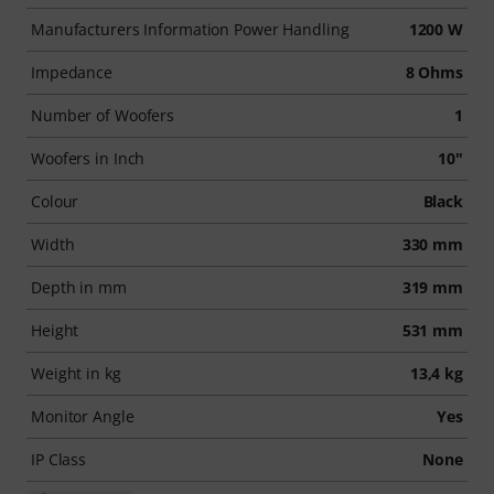
Manufacturers Information Power Handling
1200 W
Impedance
8 Ohms
Number of Woofers
1
Woofers in Inch
10"
Colour
Black
Width
330 mm
Depth in mm
319 mm
Height
531 mm
Weight in kg
13,4 kg
Monitor Angle
Yes
IP Class
None