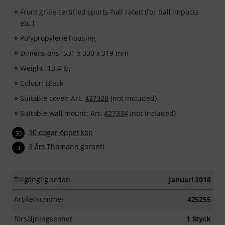
Front grille certified sports-hall rated (for ball impacts
etc.)
Polypropylene housing
Dimensions: 531 x 330 x 319 mm
Weight: 13.4 kg
Colour: Black
Suitable cover: Art.
427328
(not included)
Suitable wall mount: Art.
427334
(not included)
30 dagar öppet köp
30
3 års Thomann garanti
3
Tillgänglig sedan
Januari 2018
Artikelnummer
425255
försäljningsenhet
1 Styck