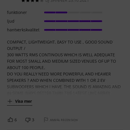
DJ SPINNER 25.10.2021
funktioner
ljud
hantverkskvalitet
COMPACT, LIGHTWEIGHT, EASY TO USE , GOOD SOUND
OUTPUT /
300 WATTS RMS CONTINOUS WHICH IS WELL ADEQUATE
FOR MOST SMALL AND MEDIUM SIZED VENUES OF UP TO
ABOUT 100 PEOPLE,
DO YOU REALLY NEED MORE POWERFUL AND HEAVIER
SPEAKERS ? AND WHEN COMBINED WITH 1 OR 2 EV
SUBWOOFERS WHICH I HAVE, THE SOUND IS AMAZING AND
IN SOME WAYS BETTER THAN THE LATEST LINE ARRAY
Visa mer
6
3
ANMÄL RECENSION