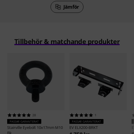
Jämför
Tillbehör & matchande produkter
28
1
PASSAR GARANTERAT
PASSAR GARANTERAT
Stairville
Eyebolt 10x17mm M10
EV
ELX200-BRKT
Bk