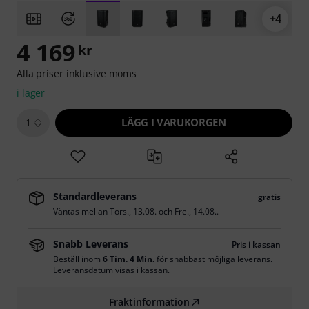
+4
4 169
kr
Alla priser inklusive moms
i lager
LÄGG I VARUKORGEN
1
Standardleverans
gratis
Väntas mellan
Tors., 13.08.
och
Fre., 14.08.
.
Snabb Leverans
Pris i kassan
Beställ inom
6 Tim. 4 Min.
för snabbast möjliga leverans.
Leveransdatum visas i kassan.
Fraktinformation