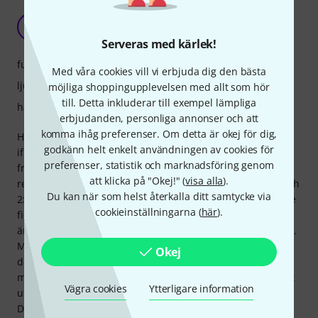
Screamer, högt ja, vackert är annorlunda
T
teezett 03.12.2024
Serveras med kärlek!
funktioner
Med våra cookies vill vi erbjuda dig den bästa
ljud
möjliga shoppingupplevelsen med allt som hör
till. Detta inkluderar till exempel lämpliga
hantverkskvalitet
erbjudanden, personliga annonser och att
komma ihåg preferenser. Om detta är okej för dig,
Hej, jag undrar verkligen var alla bra recensioner kommer
godkänn helt enkelt användningen av cookies för
ifrån. Jag känner inte till något liknande från EV. Jag var
preferenser, statistik och marknadsföring genom
frestad att köpa den på grund av priset och de bra
att klicka på "Okej!" (
visa alla
).
recensionerna. Eftersom jag köpte både 2x ELX 200 i 12" och
Du kan när som helst återkalla ditt samtycke via
2x i 10" tycker jag att en måndagsprodukt kan uteslutas. De
cookieinställningarna (
här
).
fick stöd av 2x EV EKX 15 "Active Subs. Det som fortfarande
är marginellt OK på låga nivåer blir värre när volymen ökar.
Mellan ca 2 - 3,5 kHz Talaren blir så skarp och spetsig att
Okej
det gör ont i örat. Här kan du verkligen säga att det är en
mycket billig förare, tyvärr. Det kanske inte är lika märkbart
Vägra cookies
Ytterligare information
utomhus, men ännu mer inomhus utjämnade jag med en
DSP och fick ibland -9dB i ett dopp runt 2,5 kHz VAs skulle