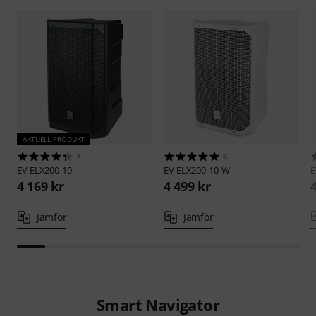
AKTUELL PRODUKT
7
6
EV
ELX200-10
EV
ELX200-10-W
4 169 kr
4 499 kr
Jämför
Jämför
Smart Navigator