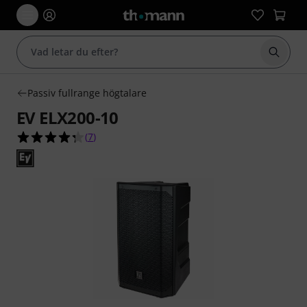
Börja 
Passiv fullrange högtalare
EV ELX200-10
4.3 av 5 stjärnor från 7 kundbetyg
(
7
)