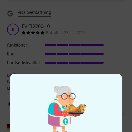
Visa översättning
EV ELX200-10
B
Battalies 23.11.2022
funktioner
ljud
hantverkskvalitet
Brilliant sound!
Fascinating bass tone for such a small speaker size.
Little killer!
1
0
ANMÄL RECENSION
Visa original