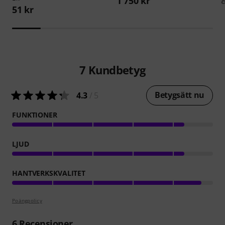
1 750 kr
51 kr
7
Kundbetyg
Betygsätt nu
4.3
/ 5
FUNKTIONER
LJUD
HANTVERKSKVALITET
Poängpolicy
6
Recensioner