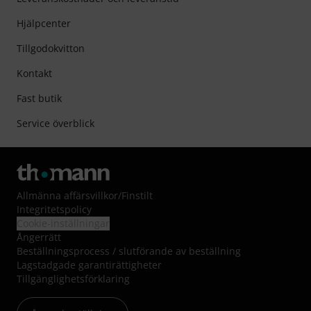
Hjälpcenter
Tillgodokvitton
Kontakt
Fast butik
Service överblick
Allmänna affärsvillkor
/
Finstilt
Integritetspolicy
Cookie-inställningar
Ångerrätt
Beställningsprocess / slutförande av beställning
Lagstadgade garantirättigheter
Tillgänglighetsförklaring