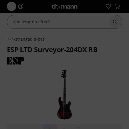
Börja 
4-strängad p-bas
ESP LTD Surveyor-204DX RB