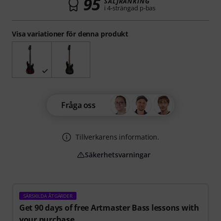
95
SÄLJRANKING
i 4-strängad p-bas
Visa variationer för denna produkt
Fråga oss
Tillverkarens information.
Säkerhetsvarningar
SÄRSKILDA ÅTGÄRDER
Get 90 days of free Artmaster Bass lessons with
your purchase.