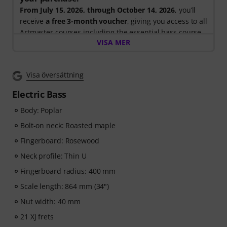
From July 15, 2026, through October 14, 2026
, you’ll
receive
a free 3-month voucher
, giving you access to all
Artmaster courses including the essential bass course
VISA MER
designed to strengthen your groove, timing, technique
and musical creativity. ArtMaster.com – your online
platform for bass education and modern musicianship.
Visa översättning
ArtMaster.com – learn directly from renowned bass
Electric Bass
educator Marek Bero, known for his holistic approach
Body: Poplar
to bass playing, rhythmic mastery and practical
exercises that help every bassist grow — from
Bolt-on neck: Roasted maple
beginners to advanced players. Explore structured
Fingerboard: Rosewood
lessons, play-along tracks, technique workouts and
Neck profile: Thin U
musical concepts that will take your bass playing to the
next level.
Fingerboard radius: 400 mm
Scale length: 864 mm (34")
After your order has been shipped, you will
Nut width: 40 mm
automatically receive the activation code via email. The
subscription ends automatically after expiration.
21 XJ frets