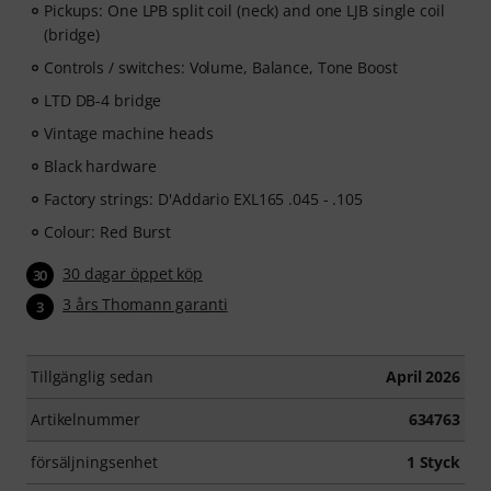
Pickups: One LPB split coil (neck) and one LJB single coil
(bridge)
Controls / switches: Volume, Balance, Tone Boost
LTD DB-4 bridge
Vintage machine heads
Black hardware
Factory strings: D'Addario EXL165 .045 - .105
Colour: Red Burst
30 dagar öppet köp
30
3 års Thomann garanti
3
Tillgänglig sedan
April 2026
Artikelnummer
634763
försäljningsenhet
1 Styck