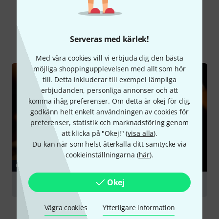
Visste du?
Serveras med kärlek!
Alla
Onlineguide
Med våra cookies vill vi erbjuda dig den bästa
möjliga shoppingupplevelsen med allt som hör
till. Detta inkluderar till exempel lämpliga
erbjudanden, personliga annonser och att
komma ihåg preferenser. Om detta är okej för dig,
godkänn helt enkelt användningen av cookies för
preferenser, statistik och marknadsföring genom
att klicka på "Okej!" (
visa alla
).
Du kan när som helst återkalla ditt samtycke via
cookieinställningarna (
här
).
GUIDE
Okej
Bass Guitars
Vägra cookies
Ytterligare information