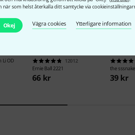
 när som helst återkalla ditt samtycke via cookieinställningar
Vägra cookies
Ytterligare information
Okej
 Li OD
12012
Ernie Ball
2221
the sssnak
66 kr
39 kr