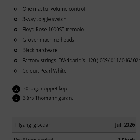
One master volume control
3-way toggle switch
Floyd Rose 1000SE tremolo
Grover machine heads
Black hardware
Factory strings: D'Addario XL120 (.009/.011/.016/.02
Colour: Pearl White
30 dagar öppet köp
30
3 års Thomann garanti
3
Tillgänglig sedan
Juli 2026