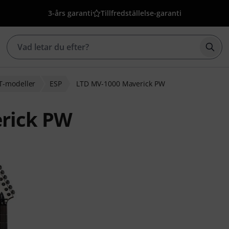
3-års garanti
Tillfredställelse-garanti
Börj
T-modeller
ESP
LTD MV-1000 Maverick PW
rick PW