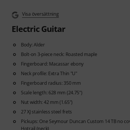
Visa översättning
Electric Guitar
Body: Alder
Bolt-on 3-piece neck: Roasted maple
Fingerboard: Macassar ebony
Neck profile: Extra Thin "U"
Fingerboard radius: 350 mm
Scale length: 628 mm (24.75")
Nut width: 42 mm (1.65")
27 XJ stainless steel frets
Pickups: One Seymour Duncan Custom 14 TB no co
Hotrail (neck)