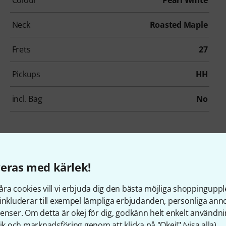
Colour
Pearl White
Neck
Roasted Maple
Frets
27
Pickups
HH
incl. Bag
No
llbehör & matchande produk
eras med kärlek!
ra cookies vill vi erbjuda dig den bästa möjliga shoppingupple
inkluderar till exempel lämpliga erbjudanden, personliga an
enser. Om detta är okej för dig, godkänn helt enkelt användni
tik och marknadsföring genom att klicka på "Okej!" (
visa alla
).