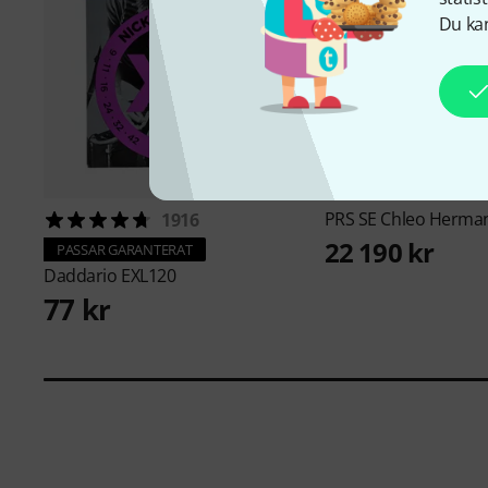
Du kan
PRS
SE Chleo Herman
1916
22 190 kr
PASSAR GARANTERAT
Daddario
EXL120
77 kr