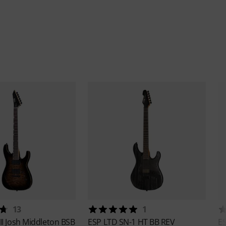
13
1
II Josh Middleton BSB
ESP
LTD SN-1 HT BB REV
E