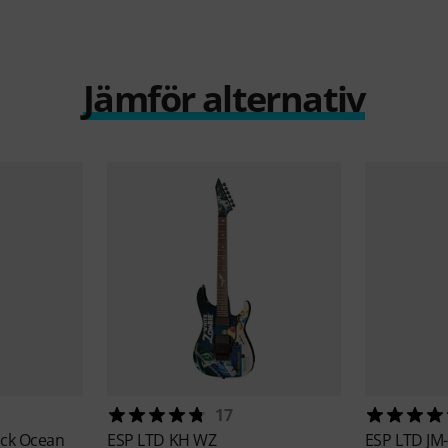
Jämför alternativ
17
ack Ocean
ESP
LTD KH WZ
ESP
LTD JM-