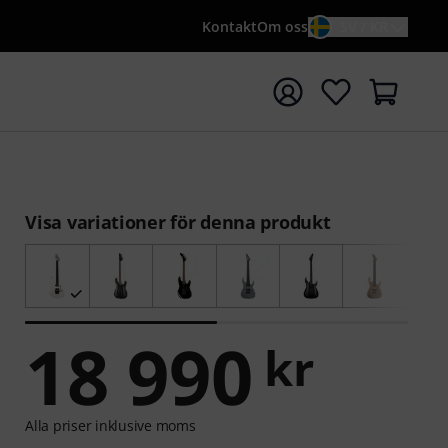
Kontakt
Om oss
SV / KR
a sökningen med söktermen {searchTerm}
Visa variationer för denna produkt
18 990
kr
Alla priser inklusive moms