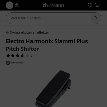
Börja 
Övriga elgitarrer effekter
Electro Harmonix Slammi Plus
Pitch Shifter
3.6 av 5 stjärnor från 5 kundbetyg
(
5
)