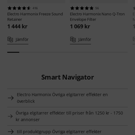
416
56
Electro Harmonix
Freeze Sound
Electro Harmonix
Nano Q-Tron
E
Retainer
Envelope Filter
M
1 444 kr
1 069 kr
Jämför
Jämför
Smart Navigator
Electro Harmonix Övriga elgitarrer effekter en
överblick
Övriga elgitarrer effekter till priser från 1250 kr - 1750
kr annonser
till produktgrupp Övriga elgitarrer effekter