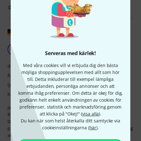
2
0
ANMÄL RECENSION
Visa original
EHX SlammiPlus med elfiol
A
Afaziel 01.07.2018
Serveras med kärlek!
Med våra cookies vill vi erbjuda dig den bästa
drift
möjliga shoppingupplevelsen med allt som hör
funktioner
till. Detta inkluderar till exempel lämpliga
ljud
erbjudanden, personliga annonser och att
komma ihåg preferenser. Om detta är okej för dig,
hantverkskvalitet
godkänn helt enkelt användningen av cookies för
preferenser, statistik och marknadsföring genom
Jag använder Slammi Plus med en elfiol utrustad med en
att klicka på "Okej!" (
visa alla
).
REBO-pickup (elektromagnetisk) via en Fender Hot Rod
Du kan när som helst återkalla ditt samtycke via
Deluxe-rörförstärkare. Jag har ofta en Morley Classic WAH-
cookieinställningarna (
här
).
pedal emellan. Den första pedalen jag fick var defekt när jag
använde strömförsörjningen som länkades i