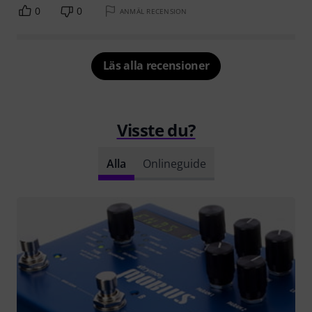
0
0
ANMÄL RECENSION
Läs alla recensioner
Visste du?
Alla
Onlineguide