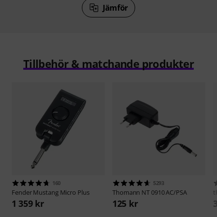
Jämför
Tillbehör & matchande produkter
160
5293
Fender
Mustang Micro Plus
Thomann
NT 0910 AC/PSA
t
1 359 kr
125 kr