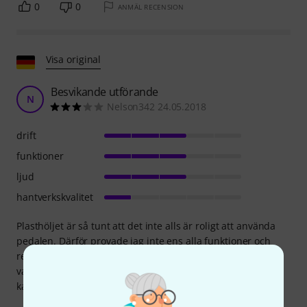
0
0
ANMÄL RECENSION
Visa original
Besvikande utförande
N
Nelson342 24.05.2018
drift
funktioner
ljud
hantverkskvalitet
Plasthöljet är så tunt att det inte alls är roligt att använda
pedalen. Därför provade jag inte ens alla funktioner och
returnerade enheten. Eftersom man måste ge stjärnor i
varje kategori för en recension gav jag 3 stjärnor i alla
kategorier jag inte kunde kommentera.