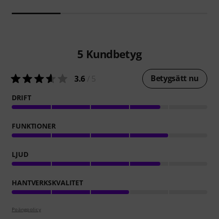
5
Kundbetyg
Betygsätt nu
3.6
/ 5
DRIFT
FUNKTIONER
LJUD
HANTVERKSKVALITET
Poängpolicy